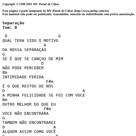
Copyright © 1998-2001 MV Portal de Cifras
Esta página é parte integrante de MV Portal de Cifras (http://www.mvhp.com.br)
Este material não pode ser publicado, transmitido, reescrito ou redistribuído sem prévia autorização.
Separação

Tom: D
 D                     G

QUAL TERA SIDO O MOTIVO

                 A

DA NOSSA SEPARAÇAO

G

SE É QUE SE CANÇOU DE MIM

                D

NÃO PODE PERCEBER

Bm

INTIMIDADE FERIDA

                  F#m

É O QUE RESTOU DE NÓS

D                                A

A MINHA FELICIDADE SE FOI COM VOCE

Bm

OUTRO MELHOR DO QUE EU

                 F#m

VOCE NÃO ENCONTRARA

G

TAMBEM NÃO ENCONTRAREI

D                    A

ALQUEM ASSIM COMO VOCÊ
