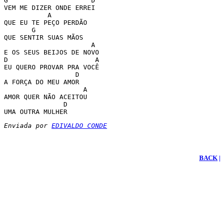
G                     D

VEM ME DIZER ONDE ERREI

           A 

QUE EU TE PEÇO PERDÃO

       G            

QUE SENTIR SUAS MÃOS

                      A

E OS SEUS BEIJOS DE NOVO

D                      A

EU QUERO PROVAR PRA VOCÊ

                  D

A FORÇA DO MEU AMOR

                    A

AMOR QUER NÃO ACEITOU

               D

UMA OUTRA MULHER
Enviada por 
EDIVALDO CONDE
BACK
|