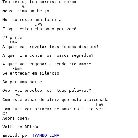
Teu beijo, teu sorriso e corpo

      Fm%

Nessa alma um beijo
No meu rosto uma lágrima

             C7%

E aqui estou chorando por você
2ª´parte

   Fm%

A quem vai revelar teus loucos desejos?
A quem irá contar os nossos segredos?
A quem vai enganar dizendo "Te amo?"

    Bbm%

Se entregar em silêncio
Só por uma noite
Quem vai envolver com tuas palavras?

    C7%   

Com esse olhar de atriz que está apaixonada

                                      Fm%

Com quem vai brincar de amar mais uma vez?

C7

Agora quem?
Volta ao REfrão
Enviada por 
TYANNO LIMA