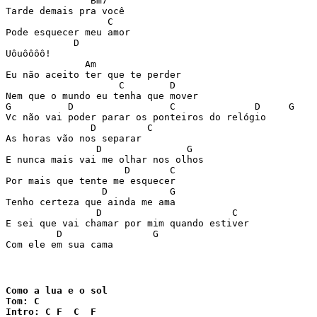
               Bm7

Tarde demais pra você

                  C

Pode esquecer meu amor

            D

Uôuôôôô!

              Am

Eu não aceito ter que te perder

                    C        D

Nem que o mundo eu tenha que mover

G          D                 C              D     G

Vc não vai poder parar os ponteiros do relógio

               D         C

As horas vão nos separar

                D               G

E nunca mais vai me olhar nos olhos

                     D       C

Por mais que tente me esquecer

                 D           G

Tenho certeza que ainda me ama

                D                       C

E sei que vai chamar por mim quando estiver

         D                G

Com ele em sua cama
Como a lua e o sol

Tom: C

Intro: C F  C  F