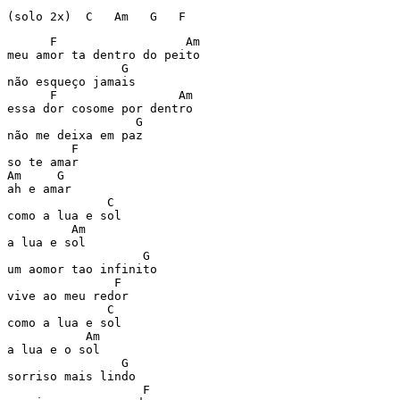
(solo 2x)  C   Am   G   F
      F                  Am

meu amor ta dentro do peito

                G

não esqueço jamais

      F                 Am

essa dor cosome por dentro

                  G

não me deixa em paz

         F

so te amar

Am     G

ah e amar

              C

como a lua e sol

         Am

a lua e sol

                   G

um aomor tao infinito

               F

vive ao meu redor

              C

como a lua e sol

           Am

a lua e o sol

                G

sorriso mais lindo

                   F
