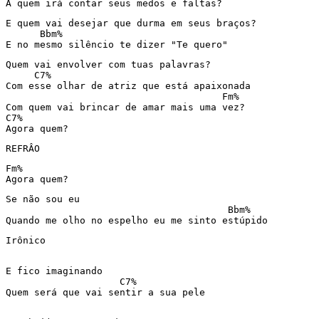
A quem irá contar seus medos e faltas?
E quem vai desejar que durma em seus braços?

      Bbm%

E no mesmo silêncio te dizer "Te quero"
Quem vai envolver com tuas palavras?

     C7%

Com esse olhar de atriz que está apaixonada

                                      Fm%

Com quem vai brincar de amar mais uma vez?

C7%

Agora quem?
REFRÂO 
Fm%

Agora quem?
Se não sou eu

                                       Bbm%

Quando me olho no espelho eu me sinto estúpido
Irônico

E fico imaginando 

                    C7%

Quem será que vai sentir a sua pele
