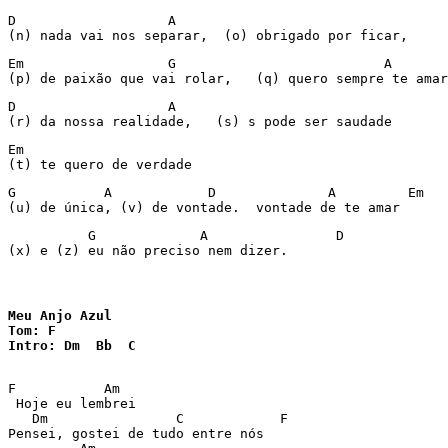
D                   A 

(n) nada vai nos separar,  (o) obrigado por ficar, 
Em                  G                          A 

(p) de paixão que vai rolar,   (q) quero sempre te amar
D                   A 

(r) da nossa realidade,   (s) s pode ser saudade 
Em 

(t) te quero de verdade 
G           A            D              A         Em 

(u) de única, (v) de vontade.  vontade de te amar 
          G             A                D 

(x) e (z) eu não preciso nem dizer.
Meu Anjo Azul

Tom: F

Intro: Dm  Bb  C
F           Am  

 Hoje eu lembrei   

   Dm                C            F  

Pensei, gostei de tudo entre nós  
