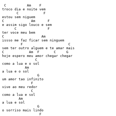
 C          Am    F

troco dia e noite vem

       C            F

estou sem niguem

C             Am      F

e assim sigo louco e sem

      C               F

ter voce meu bem

C                  Am

issso me faz ficar sem ninguem

         F                      C

sem ter outro alguem e te amar mais

C            Am  F       C     G

hoje espero meu amor chegar chegar

                C

como a lua e o sol

           Am

a lua e o sol

                 G

um amor tao infinito

              F

vive ao meu redor

              C

como a lua e sol

        Am

a lua e sol

                 G

o sorriso mais lindo

                  F
