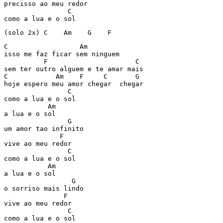
precisso ao meu redor

                C

como a lua e o sol
(solo 2x) C    Am    G    F
C                  Am

isso me faz ficar sem ninguem

          F                      C

sem ter outro alguem e te amar mais

C            Am    F     C       G

hoje espero meu amor chegar  chegar

                C

como a lua e o sol

           Am

a lua e o sol

                G

um amor tao infinito

              F

vive ao meu redor

                C

como a lua e o sol

           Am

a lua e o sol

                 G

o sorriso mais lindo

               F

vive ao meu redor

                C

como a lua e o sol