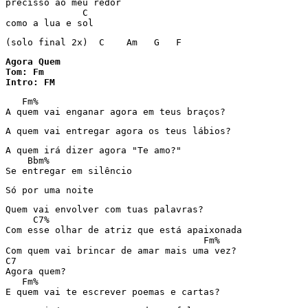
precisso ao meu redor

              C

como a lua e sol
(solo final 2x)  C    Am   G   F
Agora Quem

Tom: Fm 

Intro: FM 
   Fm%

A quem vai enganar agora em teus braços?
A quem vai entregar agora os teus lábios?
A quem irá dizer agora "Te amo?"

    Bbm%

Se entregar em silêncio
Só por uma noite
Quem vai envolver com tuas palavras?

     C7%

Com esse olhar de atriz que está apaixonada

                                    Fm%

Com quem vai brincar de amar mais uma vez?

C7

Agora quem?

   Fm%

E quem vai te escrever poemas e cartas?