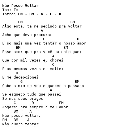
Não Posso Voltar

Tom: Em

Intro: EM - BM - A - C - D
       EM                     BM

Algo está, tá me pedindo pra voltar

                 A

Acho que devo procurar

                  C              D

E só mais uma vez tentar o nosso amor

      EM                   BM

Esse amor que pra você eu entreguei

                      A

Que por mil vezes eu chorei

                      C

E as mesmas vezes eu voltei

      D

E me decepcionei

        G                       BM

Cabe a mim se vou esquecer o passado

                     A

Se esqueço tudo que passei

Se nos seus braços

     C       D           EM

Jogarei pra sempre o meu amor

     BM     A

Não posso voltar,

EM   BM    A

Não quero tentar
