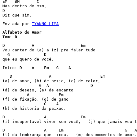
EM   BM       C

Mas dentro de mim,

D

Diz que sim.
Enviada por 
TYANNO LIMA
Alfabeto do Amor

D           A                   Em 

Vou cantar de (a) a (z) pra falar tudo 

  G              D 

que eu quero de você. 
Intro: D    A    Em   G    A 
   D               A                    Em 

(a) de amor, (b) de beijo, (c) de calor, 

               G  A                 D 

(d) de desejo, (e) de encanto 

          A            Em 

(f) de fixação, (g) de gamo 

                 G    A 

(h) de história da paixão. 
D                A              Em                     
(i) insuportável viver sem você,   (j) que jamais vou t
D                A     Em                         G   A
(l) da lembrança que ficou,   (m) dos momentos de amor.