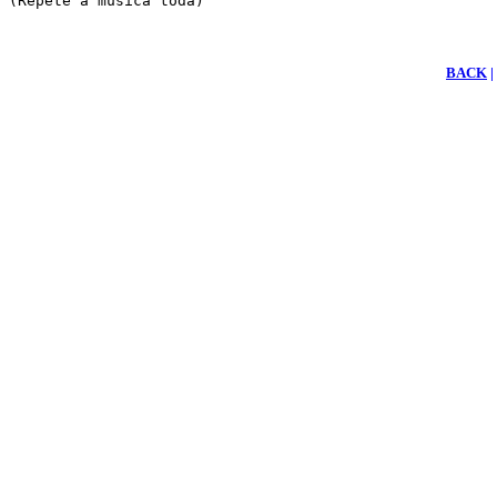
(Repete a musica toda)
BACK
|