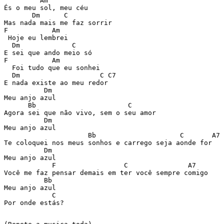
         Am  

És o meu sol, meu céu  

       Dm      C  

Mas nada mais me faz sorrir  

F           Am  

 Hoje eu lembrei  

  Dm             C  

E sei que ando meio só  

F           Am  

  Foi tudo que eu sonhei  

  Dm                    C C7  

E nada existe ao meu redor  

          Dm  

Meu anjo azul  

      Bb                       C  

Agora sei que não vivo, sem o seu amor  

          Dm  

Meu anjo azul  

                     Bb                     C       A7 
Te coloquei nos meus sonhos e carrego seja aonde for  

          Dm  

Meu anjo azul  

            F                 C               A7  

Você me faz pensar demais em ter você sempre comigo  

          Bb  

Meu anjo azul   

            C  

Por onde estás?  
