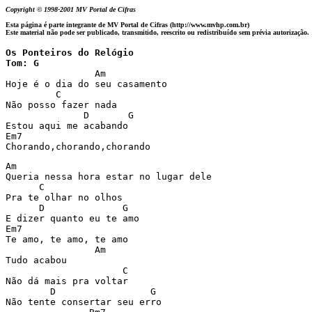
Copyright © 1998-2001 MV Portal de Cifras
Esta página é parte integrante de MV Portal de Cifras (http://www.mvhp.com.br)
Este material não pode ser publicado, transmitido, reescrito ou redistribuído sem prévia autorização.
Os Ponteiros do Relógio

Tom: G

		Am

Hoje é o dia do seu casamento

         C

Não posso fazer nada

              D       G

Estou aqui me acabando

Em7

Chorando,chorando,chorando
Am

Queria nessa hora estar no lugar dele

      C

Pra te olhar no olhos

      D              G

E dizer quanto eu te amo

Em7

Te amo, te amo, te amo

                Am

Tudo acabou

                     C

Não dá mais pra voltar

        D                 G

Não tente consertar seu erro
