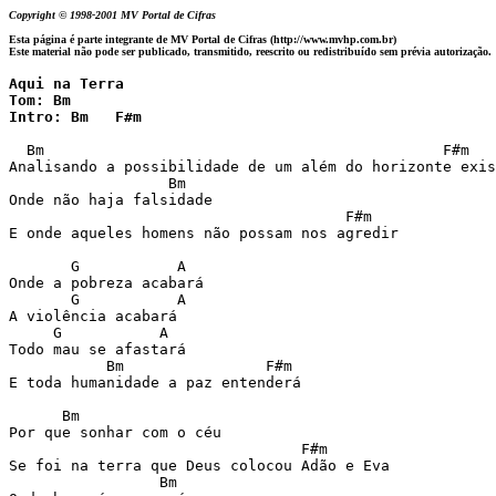
Copyright © 1998-2001 MV Portal de Cifras
Esta página é parte integrante de MV Portal de Cifras (http://www.mvhp.com.br)
Este material não pode ser publicado, transmitido, reescrito ou redistribuído sem prévia autorização.
Aqui na Terra

Tom: Bm

Intro: Bm   F#m
  Bm						 F#m

Analisando a possibilidade de um além do horizonte exis
	          Bm

Onde não haja falsidade

				      F#m

E onde aqueles homens não possam nos agredir

       G	   A

Onde a pobreza acabará

       G           A

A violência acabará

     G           A

Todo mau se afastará

           Bm                F#m

E toda humanidade a paz entenderá

      Bm

Por que sonhar com o céu

				 F#m

Se foi na terra que Deus colocou Adão e Eva

                 Bm
