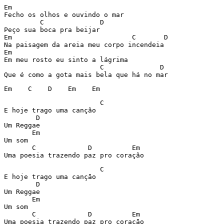
Em 

Fecho os olhos e ouvindo o mar

         C	        D

Peço sua boca pra beijar

Em				C       D

Na paisagem da areia meu corpo incendeia

Em

Em meu rosto eu sinto a lágrima

			C              D

Que é como a gota mais bela que há no mar
Em    C    D    Em    Em
         		C

E hoje trago uma canção

 	D

Um Reggae

       Em

Um som

       C             D          Em

Uma poesia trazendo paz pro coração
         		C

E hoje trago uma canção

 	D

Um Reggae

       Em

Um som

       C             D          Em

Uma poesia trazendo paz pro coração