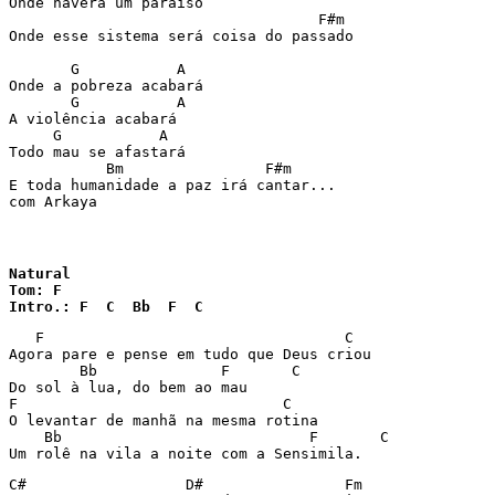
Onde haverá um paraíso

				   F#m

Onde esse sistema será coisa do passado

       G	   A

Onde a pobreza acabará

       G           A

A violência acabará

     G           A

Todo mau se afastará

           Bm                F#m

E toda humanidade a paz irá cantar...

com Arkaya
Natural

Tom: F

Intro.: F  C  Bb  F  C
   F   				      C

Agora pare e pense em tudo que Deus criou

        Bb              F       C

Do sol à lua, do bem ao mau

F                              C

O levantar de manhã na mesma rotina

    Bb                            F       C

Um rolê na vila a noite com a Sensimila.
C#                  D#                Fm
