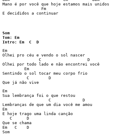
Mano é por você que hoje estamos mais unidos

	        Fm

E decididos a continuar
Som

Tom: Em

Intro: Em  C  D
Em

Olhei pro céu e vendo o sol nascer

               C  		   D

Olhei por todo lado e não encontrei você

         Em

Sentindo o sol tocar meu corpo frio

          C        D

Que já não vive 
Em

Sua lembrança foi o que restou

                   C             D

Lembranças de que um dia você me amou

Em

E hoje trago uma linda canção

   C      D

Que se chama 

Em   C    D

Som