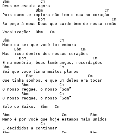
Bbm             Cm

Deus me escuta agora

              Bbm	                   Cm

Pois quem te implora não tem o mau no coração

               Bbm			      Cm

Bbm		        Cm

Mano eu sei que você foi embora

     Bbm            		 Cm

Mas ficou dentro dos nossos corações

       Bbm	              	      Cm

E na memória, boas lembranças, recordações

Bbm                     Cm

Sei que você tinha muitos planos

	  Bbm                       Cm

Que tinha sonhos, e que um deles era tocar

        Bbm		Cm

O nosso reggae, o nosso “Som”

        Bbm	        Cm

O nosso reggae, o nosso “Som”
Solo do Baixo:  Bbm   Cm
Bbm		         Cm	     Bbm

Mano é por você que hoje estamos mais unidos

	        Cm

E decididos a continuar

Bbm		         Cm	     Bbm
