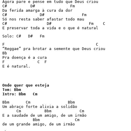
Agora pare e pense em tudo que Deus criou

C#          D#               Fm

Da ferida amarga à cura da dor

C#              D#                Fm

Só nos resta saber afastar todo mau

C#                 D#                Fm    C

E preservar toda a vida e o que é natural
Solo: C#   D#   Fm
F					C

“Reggae” pra brotar a semente que Deus criou

Bb

Pra doença é a cura

F              C  F

E é natural.
Onde quer que esteja

Tom: Bbm

Intro: Bbm   Cm
Bbm       Cm                Bbm

Um abraço forte alivia a solidão

      Cm          Bbm            Cm

E a saudade de um amigo, de um irmão

             Bbm               Cm

de um grande amigo, de um irmão