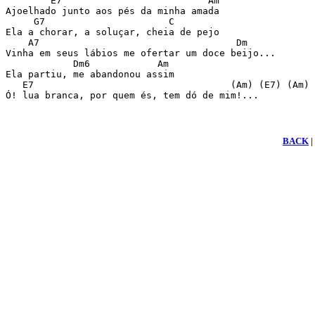
        E7                          Am    

Ajoelhado junto aos pés da minha amada

     G7                      C

Ela a chorar, a soluçar, cheia de pejo

    A7                                   Dm

Vinha em seus lábios me ofertar um doce beijo...

            Dm6            Am

Ela partiu, me abandonou assim

   E7                                   (Am) (E7) (Am)

Ó! lua branca, por quem és, tem dó de mim!...
BACK
|