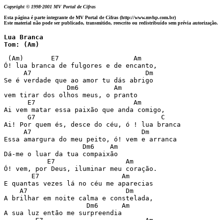
Copyright © 1998-2001 MV Portal de Cifras
Esta página é parte integrante de MV Portal de Cifras (http://www.mvhp.com.br)
Este material não pode ser publicado, transmitido, reescrito ou redistribuído sem prévia autorização.
Lua Branca

Tom: (Am)
 (Am)       E7                   Am

Ó! lua branca de fulgores e de encanto,

     A7                             Dm

Se é verdade que ao amor tu dás abrigo

                Dm6         Am

vem tirar dos olhos meus, o pranto

      E7                         Am

Ai vem matar essa paixão que anda comigo,

      G7                                C

Ai! Por quem és, desce do céu, ó ! lua branca

     A7                            Dm

Essa amargura do meu peito, ó! vem e arranca

                    Dm6    Am

Dá-me o luar da tua compaixão

           E7                  Am

Ó! vem, por Deus, iluminar meu coração.

       E7                     Am

E quantas vezes lá no céu me aparecias

    A7                         Dm

A brilhar em noite calma e constelada,

                     Dm6      Am

A sua luz então me surpreendia
