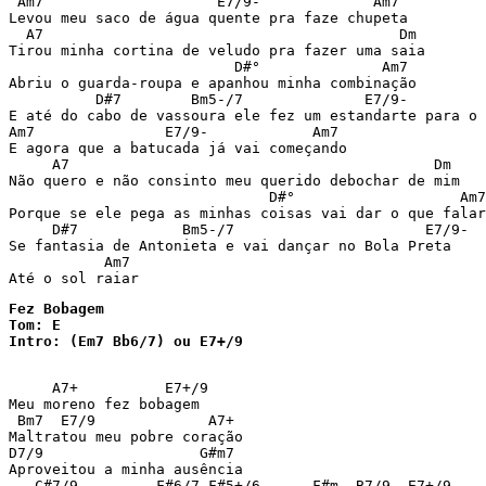
 Am7                    E7/9-             Am7

Levou meu saco de água quente pra faze chupeta

  A7                                         Dm

Tirou minha cortina de veludo pra fazer uma saia

                          D#°              Am7

Abriu o guarda-roupa e apanhou minha combinação

          D#7        Bm5-/7              E7/9-         
E até do cabo de vassoura ele fez um estandarte para o 
Am7               E7/9-            Am7

E agora que a batucada já vai começando

     A7                                          Dm

Não quero e não consinto meu querido debochar de mim

                              D#°                   Am7

Porque se ele pega as minhas coisas vai dar o que falar

     D#7            Bm5-/7                      E7/9-

Se fantasia de Antonieta e vai dançar no Bola Preta

           Am7

Até o sol raiar
Fez Bobagem

Tom: E

Intro: (Em7 Bb6/7) ou E7+/9
     A7+          E7+/9

Meu moreno fez bobagem

 Bm7  E7/9             A7+

Maltratou meu pobre coração

D7/9                  G#m7

Aproveitou a minha ausência

   C#7/9         F#6/7 F#5+/6      F#m  B7/9- E7+/9
