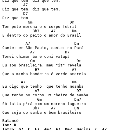
Diz que tem, diz que tem,

         A7

Diz que tem, diz que tem,

         D7

Diz que tem.

           Gm                Dm

Tem pele morena e o corpo febril

             Bb7     A7       Dm

E dentro do peito o amor do Brasil
          A7                   Dm

Cantei em São Paulo, cantei no Pará

            A7             D7

Tomei chimarrão e comi vatapá

            Gm                  Dm

Eu sou brasileira, meu "it" revela

              E7              A7

Que a minha bandeira é verde-amarela
        A7                    Dm

Eu digo que tenho, que tenho moamba

              A7                D7

Que tenho no corpo um cheiro de samba

               Gm              Dm7

Só falta p'rá mim um moreno fagueiro

             Bb7     A7        Dm

Que seja do samba e bom brasileiro
Balancê

Tom: D

Intro: G7  C  E7  Am7  A7  Dm7  D#dim7  C  A7