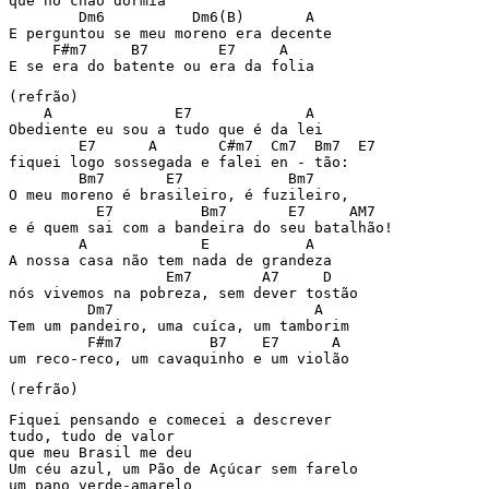
que no chão dormia

        Dm6          Dm6(B)       A

E perguntou se meu moreno era decente

     F#m7     B7        E7     A

E se era do batente ou era da folia
(refrão)

    A              E7             A

Obediente eu sou a tudo que é da lei

        E7      A       C#m7  Cm7  Bm7  E7

fiquei logo sossegada e falei en - tão:

        Bm7       E7            Bm7

O meu moreno é brasileiro, é fuzileiro,

          E7          Bm7       E7     AM7

e é quem sai com a bandeira do seu batalhão!

        A             E           A

A nossa casa não tem nada de grandeza

                  Em7        A7     D

nós vivemos na pobreza, sem dever tostão

         Dm7                       A

Tem um pandeiro, uma cuíca, um tamborim

         F#m7          B7    E7      A

um reco-reco, um cavaquinho e um violão
(refrão)
Fiquei pensando e comecei a descrever

tudo, tudo de valor

que meu Brasil me deu

Um céu azul, um Pão de Açúcar sem farelo

um pano verde-amarelo
