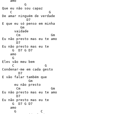
    amo

           G

Que eu não sou capaz 

    C                  G

De amar ninguém de verdade

            D7

E que eu só penso em minha 

         Gm

      vaidade

       Cm               Gm

Eu não presto mas eu te amo

       D7

Eu não presto mas eu te 

     G  D7 G D7

    amo

     G

Eles vão meu bem

     C               G

Condenar-me em cada gesto

        D7

E vão falar também que

             Gm

      eu não presto

       Cm               Gm

Eu não presto mas eu te amo

       D7

Eu não presto mas eu te 

     G  D7 G D7

    amo

      G            C
