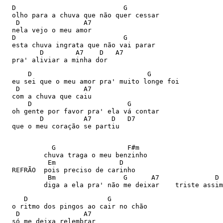
  D                           G

  olho para a chuva que não quer cessar

   D                A7

  nela vejo o meu amor

  D                           G

  esta chuva ingrata que não vai parar

         D        A7    D   A7

  pra' aliviar a minha dor
      D                             G

  eu sei que o meu amor pra' muito longe foi

   D                A7

  com a chuva que caiu

      D                        G

  oh gente por favor pra' ela vá contar

         D          A7     D   D7

  que o meu coração se partiu

            G                  F#m

          chuva traga o meu benzinho

           Em                D

  REFRÃO  pois preciso de carinho

           Bm                 G      A7              D 
          diga a ela pra' não me deixar    triste assim
     D                    G

  o ritmo dos pingos ao cair no chão

   D                A7

  só me deixa relembrar
