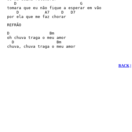
     D                           G

  tomara que eu não fique a esperar em vão

      D           A7     D   D7

  por ela que me faz chorar
  REFRÃO
  D                 Bm

  oh chuva traga o meu amor

    D                  Bm

  chuva, chuva traga o meu amor
BACK
|