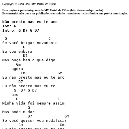
Copyright © 1998-2001 MV Portal de Cifras
Esta página é parte integrante de MV Portal de Cifras (http://www.mvhp.com.br)
Este material não pode ser publicado, transmitido, reescrito ou redistribuído sem prévia autorização.
Não presto mas eu te amo 

Tom: G

Intro: G D7 G D7
 G                  C

Se você brigar novamente

         G

Eu vou embora

         D7

Mas ouça bem o que digo

      Gm

    agora

        Cm              Gm

Eu não presto mas eu te amo

       D7

Eu não presto mas eu te 

     G  D7 G D7

    amo

      G                 C

Minha vida foi sempre assim 

           G

Mas pode mudar

           D7              Gm

Se você quiser vou modificar

       Cm                Gm
