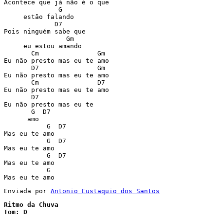
Acontece que já não é o que

              G

     estão falando

             D7

Pois ninguém sabe que

                Gm 

     eu estou amando

       Cm               Gm

Eu não presto mas eu te amo

       D7               Gm

Eu não presto mas eu te amo

       Cm               D7

Eu não presto mas eu te amo

       D7

Eu não presto mas eu te 

       G  D7 

      amo

           G  D7

Mas eu te amo

           G  D7

Mas eu te amo

           G  D7

Mas eu te amo

           G  

Mas eu te amo
Enviada por 
Antonio Eustaquio dos Santos
Ritmo da Chuva

Tom: D