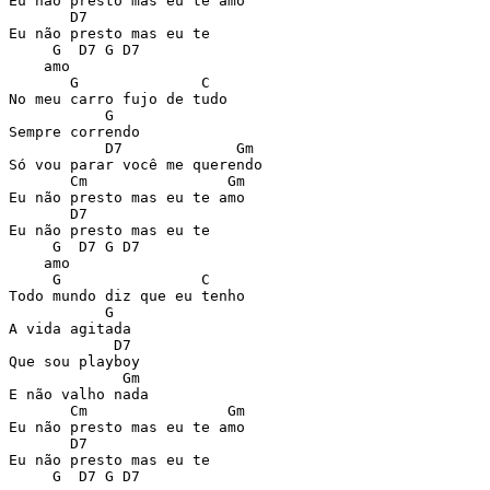
Eu não presto mas eu te amo

       D7

Eu não presto mas eu te 

     G  D7 G D7

    amo

       G              C

No meu carro fujo de tudo

           G

Sempre correndo

           D7             Gm

Só vou parar você me querendo

       Cm                Gm

Eu não presto mas eu te amo

       D7

Eu não presto mas eu te 

     G  D7 G D7

    amo

     G                C

Todo mundo diz que eu tenho

           G

A vida agitada

            D7

Que sou playboy

             Gm

E não valho nada

       Cm                Gm

Eu não presto mas eu te amo

       D7

Eu não presto mas eu te 

     G  D7 G D7
