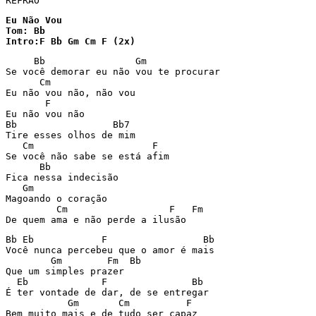
REFRÃO
Eu Não Vou

Tom: Bb

Intro:F Bb Gm Cm F (2x)
     Bb                Gm

Se você demorar eu não vou te procurar

      Cm

Eu não vou não, não vou

       F

Eu não vou não

Bb                 Bb7

Tire esses olhos de mim

   Cm                     F

Se você não sabe se está afim

      Bb

Fica nessa indecisão

   Gm

Magoando o coração

         Cm                  F   Fm 

De quem ama e não perde a ilusão
Bb Eb            F                 Bb  

Você nunca percebeu que o amor é mais

        Gm        Fm  Bb

Que um simples prazer

  Eb             F               Bb  

É ter vontade de dar, de se entregar

           Gm       Cm          F

Bem muito mais e de tudo ser capaz