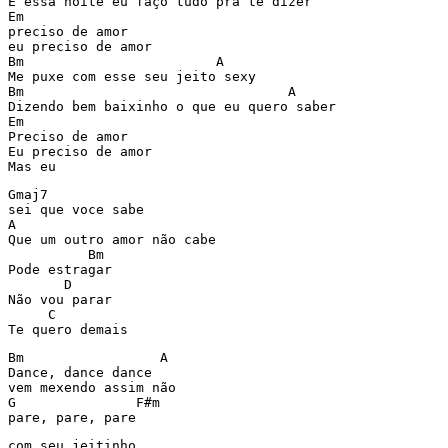
E essa noite eu faço tudo pra te dizer

Em

preciso de amor

eu preciso de amor

Bm                        A

Me puxe com esse seu jeito sexy

Bm                                 A 

Dizendo bem baixinho o que eu quero saber

Em

Preciso de amor

Eu preciso de amor

Mas eu
Gmaj7

sei que voce sabe

A

Que um outro amor não cabe

          Bm

Pode estragar

       D

Não vou parar

     C

Te quero demais
Bm                 A

Dance, dance dance

vem mexendo assim não

G               F#m

pare, pare, pare
com seu jeitinho
