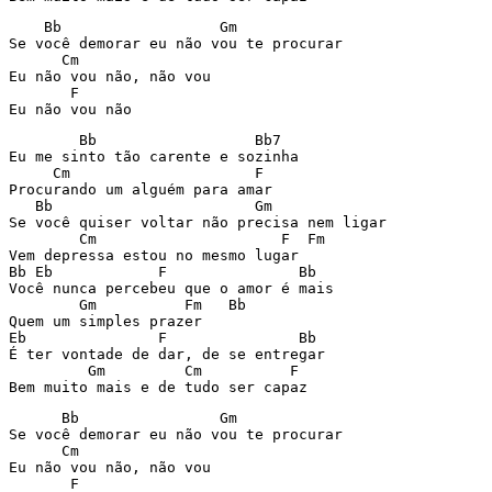
    Bb                  Gm

Se você demorar eu não vou te procurar

      Cm

Eu não vou não, não vou

       F

Eu não vou não
        Bb                  Bb7

Eu me sinto tão carente e sozinha

     Cm                     F

Procurando um alguém para amar

   Bb                       Gm

Se você quiser voltar não precisa nem ligar

        Cm                     F  Fm

Vem depressa estou no mesmo lugar

Bb Eb            F               Bb  

Você nunca percebeu que o amor é mais

        Gm          Fm   Bb

Quem um simples prazer

Eb               F               Bb  

É ter vontade de dar, de se entregar

         Gm         Cm          F

Bem muito mais e de tudo ser capaz
      Bb                Gm

Se você demorar eu não vou te procurar

      Cm

Eu não vou não, não vou

       F
