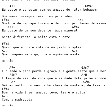
    A7+                                     G#m7

Eu gosto é de estar com os amigos de falar bobagem
Dos meus inimigos, assuntos proibidos

F#m7                                    A/B

Gosto é de um papo furado e de ouvir problemas de ex-na
   A7+                               G#m7

Eu gosto de um som decente, água mineral
Gente diferente, a noite está quente
F#m7

Quero que a noite role de um jeito simples

A/B                                  A7+

REFRÃO
    A7+                                   G#m7

E quando o papo perde a graça e a gente sente que a hor
    F#m7                                  A/B

É tempo de sair da roda que a saudade dele já me incomo
     A7+                                   G#m7

Daí eu volto pro meu ninho cheia de vontade, de fazer c
F#m7

Bom na vida é ser amada, leve, livre e solta

A/B
