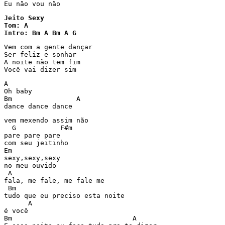
Eu não vou não
Jeito Sexy

Tom: A

Intro: Bm A Bm A G
Vem com a gente dançar

Ser feliz e sonhar

A noite não tem fim

Você vai dizer sim
A

Oh baby

Bm                A

dance dance dance
vem mexendo assim não

  G           F#m

pare pare pare

com seu jeitinho

Em

sexy,sexy,sexy

no meu ouvido

 A

fala, me fale, me fale me

 Bm 

tudo que eu preciso esta noite

      A

é você

Bm                              A
