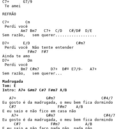
C7+      G7/9

REFRÃO
C7+       Cm

 Perdi você

	Am7 Bm7	  C7+  C/D   C#/D#  D/E

Sem razão,   sem querer..................
D7+      E/D			C#m7

 Perdi você  Não tente entender

	   F#m7  F#7

Ainda te amo

D7+	   Dm

 Perdi você

	Bm7 C#m7     D7+  D#º E7/9-   A7+

Sem razão,   sem querer...
Madrugada 

Tom: E

Intro: A7+ G#m7 C#7 F#m7 A/B
   A7+             G#m7                    C#4/7

Eu gosto é da madrugada, o meu bem fica dormindo 

   C#7                  F#m7    A/B

E eu saio e não fico em casa não

    A7+            G#m7                     C#4/7

Eu gosto é da madrugada, o meu bem fica dormindo

     C#7             F#m7           A/B

E eu saio e não faço nada não, nada não