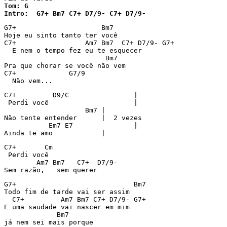
Tom: G

Intro:  G7+ Bm7 C7+ D7/9- C7+ D7/9-
G7+ 		        Bm7

Hoje eu sinto tanto ter você

C7+		    Am7 Bm7  C7+ D7/9- G7+

  E nem o tempo fez eu te esquecer

			 Bm7

Pra que chorar se você não vem

C7+		G7/9

  Não vem...
C7+	    D9/C		|

 Perdi você			|

		    Bm7	|

Não tente entender	|  2 vezes

	   Em7 E7		|

C7+       Cm

 Perdi você

	Am7 Bm7	  C7+  D7/9-

G7+				Bm7

Todo fim de tarde vai ser assim

  C7+         Am7 Bm7 C7+ D7/9- G7+

E uma saudade vai nascer em mim

     	     Bm7

já nem sei mais porque
