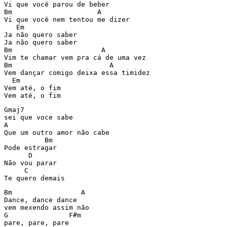
Vi que você parou de beber

Bm                     A

Vi que você nem tentou me dizer

   Em

Ja não quero saber

Ja não quero saber

Bm                      A

Vim te chamar vem pra cá de uma vez

Bm                        A

Vem dançar comigo deixa essa timidez

  Em

Vem até‚ o fim

Vem até‚ o fim
Gmaj7

sei que voce sabe

A

Que um outro amor não cabe

          Bm

Pode estragar

      D

Não vou parar

     C

Te quero demais
Bm                 A

Dance, dance dance

vem mexendo assim não

G               F#m

pare, pare, pare