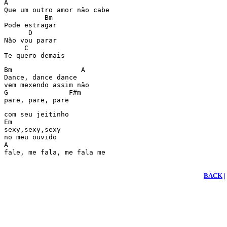
A

Que um outro amor não cabe

          Bm

Pode estragar

      D

Não vou parar

     C

Te quero demais
Bm                 A

Dance, dance dance

vem mexendo assim não

G               F#m

pare, pare, pare
com seu jeitinho

Em

sexy,sexy,sexy

no meu ouvido

A

fale, me fala, me fala me

BACK
|