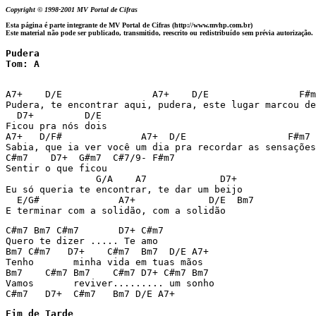
Copyright © 1998-2001 MV Portal de Cifras
Esta página é parte integrante de MV Portal de Cifras (http://www.mvhp.com.br)
Este material não pode ser publicado, transmitido, reescrito ou redistribuído sem prévia autorização.
Pudera

Tom: A
A7+    D/E                A7+    D/E                F#m
Pudera, te encontrar aqui, pudera, este lugar marcou de
  D7+         D/E

Ficou pra nós dois

A7+   D/F#              A7+  D/E                  F#m7

Sabia, que ia ver você um dia pra recordar as sensações

C#m7    D7+  G#m7  C#7/9- F#m7

Sentir o que ficou

                G/A    A7             D7+

Eu só queria te encontrar, te dar um beijo

  E/G#              A7+             D/E  Bm7

E terminar com a solidão, com a solidão
C#m7 Bm7 C#m7       D7+ C#m7

Quero te dizer ..... Te amo

Bm7 C#m7   D7+    C#m7  Bm7  D/E A7+

Tenho       minha vida em tuas mãos

Bm7    C#m7 Bm7    C#m7 D7+ C#m7 Bm7

Vamos       reviver......... um sonho

C#m7   D7+  C#m7   Bm7 D/E A7+
Fim de Tarde
