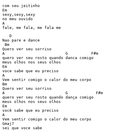
com seu jeitinho

Em

sexy,sexy,sexy

no meu ouvido

A

fale, me fala, me fala me
   D

Nao pare e dance

 Bm

Quero ver seu sorriso

A                          G          F#m 

quero ver seu rosto quando danca comigo

meus olhos nos seus olhos

Em

voce sabe que eu preciso

A

Vem sentir comigo o calor do meu corpo

Bm

Quero ver seu sorriso

A                          G            F#m 

quero ver seu rosto quando dança comigo

meus olhos nos seus olhos

Em

você sabe que eu preciso

A

Vem sentir comigo o calor do meu corpo

Gmaj7

sei que voce sabe
