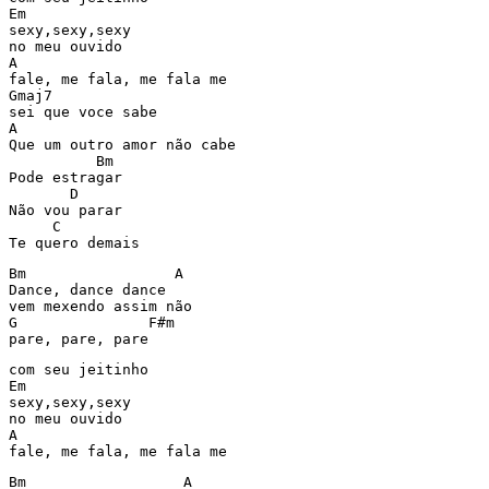
Em

sexy,sexy,sexy

no meu ouvido

A

fale, me fala, me fala me

Gmaj7

sei que voce sabe

A

Que um outro amor não cabe

          Bm

Pode estragar

       D

Não vou parar

     C

Te quero demais
Bm                 A

Dance, dance dance

vem mexendo assim não

G               F#m

pare, pare, pare
com seu jeitinho

Em

sexy,sexy,sexy

no meu ouvido

A

fale, me fala, me fala me
Bm                  A 
