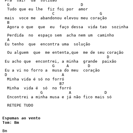
 Pra  sair  da  solidão

  G                              D  

  Tudo que eu lhe  fiz foi por  amor

                     C                   G  

 mais  voce me  abandonou elevou meu coração  

  B 

  Agora o que  que  eu  faço dessa  vida tao  sozinha
  Perdida  no  espaço sem  acha nem um  caminho

  A

 Eu tenho  que  encontra uma  solução
  Ou alguem  que  me ententa,que  me de seu coração

                                            D

 Eu acho que  encontrei, a minha  grande  paixão

                     G     A        D

 Eu a vi no forro a  musa do meu  coração

 D                       A 

  Minha vida é só no forró

                        B7

  Minha  vida é  só  no forró

                G           A              D  

  Encontrei a minha musa e já não fico mais só
  RETEPE TUDO

Espumas ao vento

Tom: Bm
Bm   
