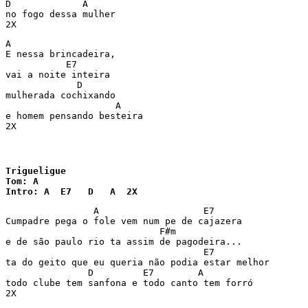
D             A

no fogo dessa mulher 

2X
A

E nessa brincadeira, 

           E7

vai a noite inteira 

             D

mulherada cochixando 

                    A

e homem pensando besteira 

2X
Trigueligue

Tom: A

Intro: A  E7   D   A  2X
                A                   E7

Cumpadre pega o fole vem num pe de cajazera 

                            F#m

e de são paulo rio ta assim de pagodeira... 

                                    E7

ta do geito que eu queria não podia estar melhor

               D         E7        A

todo clube tem sanfona e todo canto tem forró

2X