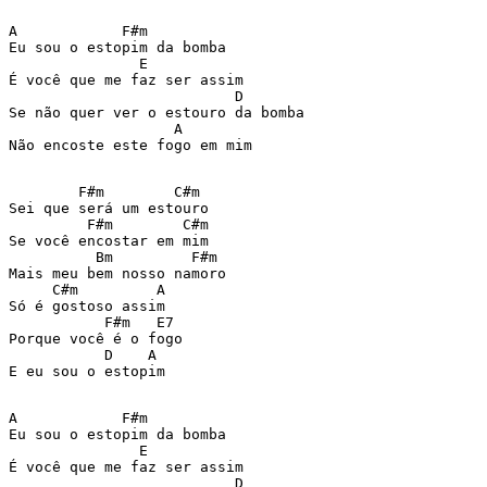
A            F#m         

Eu sou o estopim da bomba  

               E         

É você que me faz ser assim  

                          D  

Se não quer ver o estouro da bomba  

                   A          

Não encoste este fogo em mim  

        F#m        C#m 

Sei que será um estouro   

         F#m        C#m  

Se você encostar em mim  

          Bm         F#m  

Mais meu bem nosso namoro  

     C#m         A  

Só é gostoso assim  

           F#m   E7  

Porque você é o fogo  

           D    A  

E eu sou o estopim  

A            F#m         

Eu sou o estopim da bomba  

               E         

É você que me faz ser assim  

                          D  
