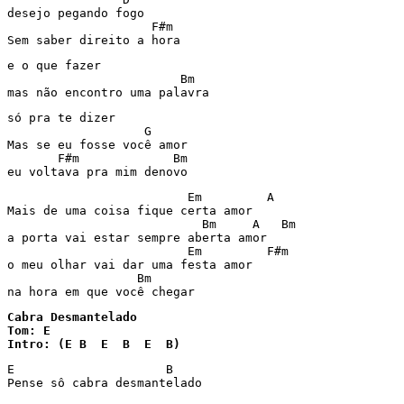
desejo pegando fogo

                    F#m

Sem saber direito a hora 
e o que fazer

                        Bm

mas não encontro uma palavra
só pra te dizer

                   G

Mas se eu fosse você amor

       F#m             Bm

                         Em         A

Mais de uma coisa fique certa amor

                           Bm     A   Bm 

a porta vai estar sempre aberta amor

                         Em         F#m

o meu olhar vai dar uma festa amor

                  Bm

na hora em que você chegar
Cabra Desmantelado 

Tom: E

Intro: (E B  E  B  E  B) 
E                     B

Pense sô cabra desmantelado 
