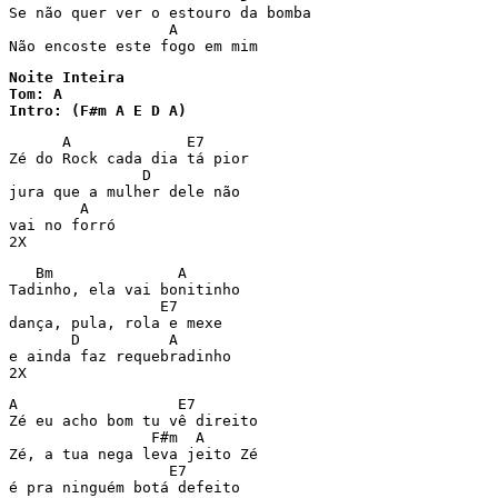
Se não quer ver o estouro da bomba  

                  A          

Noite Inteira

Tom: A 

Intro: (F#m A E D A) 
      A             E7

Zé do Rock cada dia tá pior 

               D

jura que a mulher dele não 

        A

vai no forró 

2X
   Bm              A

Tadinho, ela vai bonitinho 

                 E7

dança, pula, rola e mexe 

       D          A

e ainda faz requebradinho 

2X
A                  E7

Zé eu acho bom tu vê direito 

                F#m  A

Zé, a tua nega leva jeito Zé 

                  E7

é pra ninguém botá defeito 
