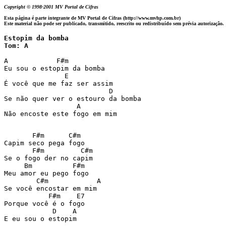
Copyright © 1998-2001 MV Portal de Cifras
Esta página é parte integrante de MV Portal de Cifras (http://www.mvhp.com.br)
Este material não pode ser publicado, transmitido, reescrito ou redistribuído sem prévia autorização.
Estopim da bomba 

Tom: A
A            F#m         

Eu sou o estopim da bomba  

               E         

É você que me faz ser assim  

                          D  

Se não quer ver o estouro da bomba  

                  A          

Não encoste este fogo em mim  

       F#m      C#m  

Capim seco pega fogo  

       F#m         C#m  

Se o fogo der no capim  

     Bm          F#m  

Meu amor eu pego fogo  

        C#m            A  

Se você encostar em mim  

           F#m    E7   

Porque você é o fogo  

            D    A  

E eu sou o estopim  
