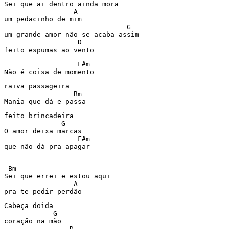
Sei que ai dentro ainda mora

                 A

um pedacinho de mim

                              G

um grande amor não se acaba assim

                  D

                  F#m

Não é coisa de momento 
raiva passageira

                 Bm

Mania que dá e passa
feito brincadeira

              G

O amor deixa marcas 

                  F#m

 Bm                             

Sei que errei e estou aqui 

                 A

pra te pedir perdão
Cabeça doida 

            G

coração na mão

                D
