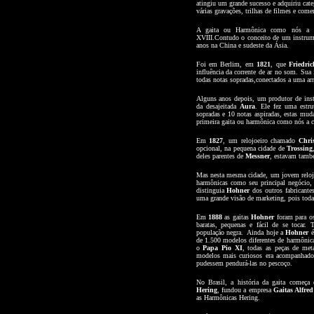
atingiu um grande sucesso e adquiriu cate
várias gravações, trilhas de filmes e come
A gaita ou Harmônica como nós a c
XVIII.Contudo o conceito de um instru
anos na China e sudeste da Ásia.
Foi em Berlim, em
1821
, que
Friedri
influência da corrente de ar no som. Sua
todas notas sopradas,conectados a uma ar
Alguns anos depois, um produtor de i
da desajeitada
Aura
. Ele fez uma estru
sopradas e 10 notas aspiradas, estas mud
primeira gaita ou harmônica como nós a 
Em
1827
, um relojoeiro chamado
Chris
opcional, na pequena cidade de
Trossing
deles parentes de
Messner
, estavam tamb
Mas nesta mesma cidade, um jovem relo
harmônicas como seu principal negócio,
distinguia
Hohner
dos outros fabricantes
uma grande visão de marketing, pois todas
Em
1888
as gaitas
Hohner
foram para o
baratas, pequenas e fácil de se tocar. 
população negra. Ainda hoje a
Hohner
é
de 1.500 modelos diferentes de harmônica
o
Papa Pio XI
, todas as peças de me
modelos mais curiosos era acompanhado
pudessem pendurá-las no pescoço.
No Brasil, a história da gaita começ
Hering
, fundou a empresa
Gaitas Alfre
as Harmônicas Hering.