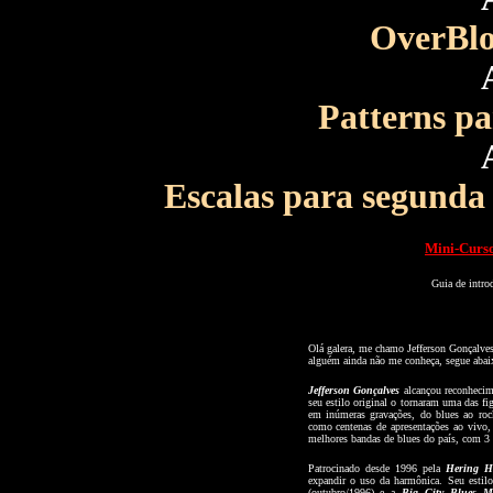
OverBl
Patterns pa
Escalas para segunda
Mini-Curso
Guia de introdu
Olá galera, me chamo Jefferson Gonçalves
alguém ainda não me conheça, segue abai
Jefferson Gonçalves
alcançou reconhecim
seu estilo original o tornaram uma das fig
em inúmeras gravações, do blues ao roc
como centenas de apresentações ao viv
melhores bandas de blues do país, com 3
Patrocinado desde 1996 pela
Hering H
expandir o uso da harmônica. Seu estilo
(outubro/1996) e a
Big City Blues
M