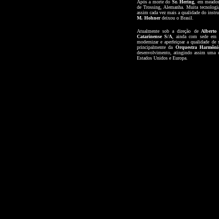
Após a morte do
Sr. Hering
, em meado
de Trossing, Alemanha. Muita tecnologia
assim cada vez mais a qualidade do ins
M. Hohner
deixou o Brasil.
Atualmente sob a direção de
Alberto 
Catarinense S/A
, ainda com sede em 
modernizar e aperfeiçoar a qualidade de 
principalmente da
Orquestra Harmônic
desenvolvimento, atingindo assim uma qu
Estados Unidos e Europa.