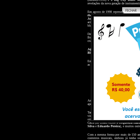
revelações da nova geração de instrumenti
Em agosto de 1998 representou o Brasi
the Harmonica
, em Detroit, EUA, onde 
Jones
, no concerto oficial em comemora
acústico
Blues Etc
.. que lançou seu Cd 
blues acústico do ano.
Desde 99, Jefferson excursiona com gaiti
Brasil vinculadas ao projeto
Hering Blu
criado em parceria com o guitarrista
Big 
Jefferson
já gravou e acompanhou vários a
Blues Boy, Peter Madcat Ruth, Vanes
Em 2002
Jefferson
gravou pela empresa
as técnicas do instrumento.
Capítulo 1:
Antes de iniciarmos todo esse mini-curso 
aprendendo: a Gaita Diatônica.
Tamanho nunca foi documento. Pequena em
vista, um membro da grande família de Gai
oitavas, com trêmolo, Gaitas Cromáticas 
Gaita (no Brasil existe a
Orquestra Harm
Silva
e
Eduardo Pereira
), e muitos out
Com a mesma forma por mais de 150 anos
contextos musicais, embora já tenha si