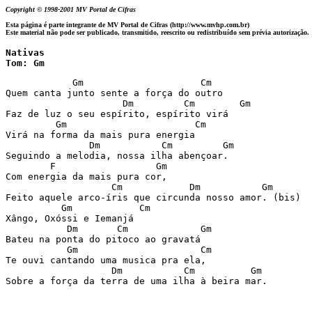
Copyright © 1998-2001 MV Portal de Cifras
Esta página é parte integrante de MV Portal de Cifras (http://www.mvhp.com.br)
Este material não pode ser publicado, transmitido, reescrito ou redistribuído sem prévia autorização.
Nativas 

Tom: Gm
            Gm                     Cm

Quem canta junto sente a força do outro 

                     Dm         Cm        Gm

Faz de luz o seu espírito, espírito virá

         Gm                       Cm

Virá na forma da mais pura energia 

               Dm           Cm         Gm

Seguindo a melodia, nossa ilha abençoar.

        F                  Gm

Com energia da mais pura cor, 

                   Cm            Dm           Gm

Feito aquele arco-íris que circunda nosso amor. (bis)

          Gm            Cm

Xângo, Oxóssi e Iemanjá 

           Dm       Cm             Gm

Bateu na ponta do pitoco ao gravatá

           Gm                      Cm

Te ouvi cantando uma musica pra ela,

                   Dm           Cm          Gm
