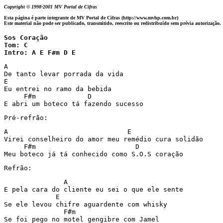
Copyright © 1998-2001 MV Portal de Cifras
Esta página é parte integrante de MV Portal de Cifras (http://www.mvhp.com.br)
Este material não pode ser publicado, transmitido, reescrito ou redistribuído sem prévia autorização.
Sos Coração

Tom: C

Intro: A E F#m D E
A

De tanto levar porrada da vida

E

Eu entrei no ramo da bebida

     F#m             D

E abri um boteco tá fazendo sucesso
Pré-refrão:
A                              E

Virei conselheiro do amor meu remédio cura solidão

     F#m                         D

Meu boteco já tá conhecido como S.O.S coração
Refrão:
               A

E pela cara do cliente eu sei o que ele sente

             E

Se ele levou chifre aguardente com whisky

               F#m

Se foi pego no motel gengibre com Jamel
