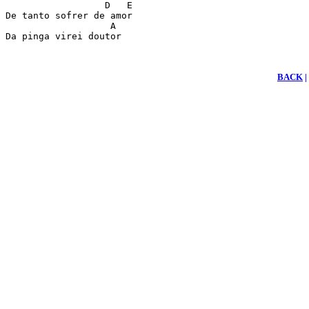
                  D   E

De tanto sofrer de amor

                   A

Da pinga virei doutor
BACK
|