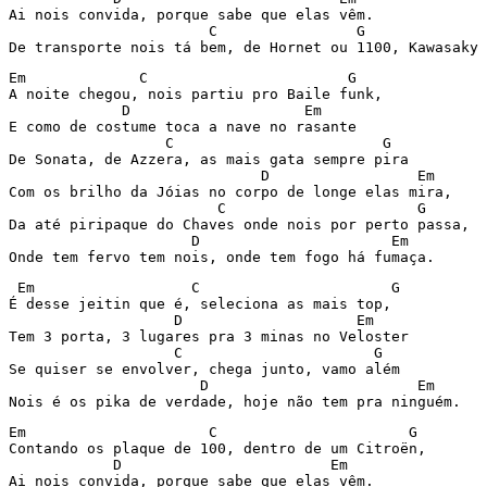
Ai nois convida, porque sabe que elas vêm.

                       C                G              
Em             C                       G

A noite chegou, nois partiu pro Baile funk,

             D                    Em

E como de costume toca a nave no rasante

                  C                        G

De Sonata, de Azzera, as mais gata sempre pira

                             D                 Em

Com os brilho da Jóias no corpo de longe elas mira,

                        C                      G

Da até piripaque do Chaves onde nois por perto passa,

                     D                      Em

 Em                  C                      G

É desse jeitin que é, seleciona as mais top,

                   D                    Em

Tem 3 porta, 3 lugares pra 3 minas no Veloster

                   C                      G

Se quiser se envolver, chega junto, vamo além

                      D                        Em

Em                     C                      G

Contando os plaque de 100, dentro de um Citroën,

            D                        Em

Ai nois convida, porque sabe que elas vêm.
