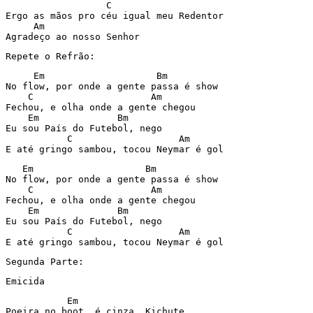
                  C

Ergo as mãos pro céu igual meu Redentor

     Am

Repete o Refrão:
     Em                    Bm

No flow, por onde a gente passa é show

    C                     Am

Fechou, e olha onde a gente chegou

    Em              Bm

Eu sou País do Futebol, nego

           C                   Am

E até gringo sambou, tocou Neymar é gol
   Em                    Bm

No flow, por onde a gente passa é show

    C                     Am

Fechou, e olha onde a gente chegou

    Em              Bm

Eu sou País do Futebol, nego

           C                   Am

Segunda Parte:
Emicida
           Em

Poeira no boot, é cinza, Kichute
