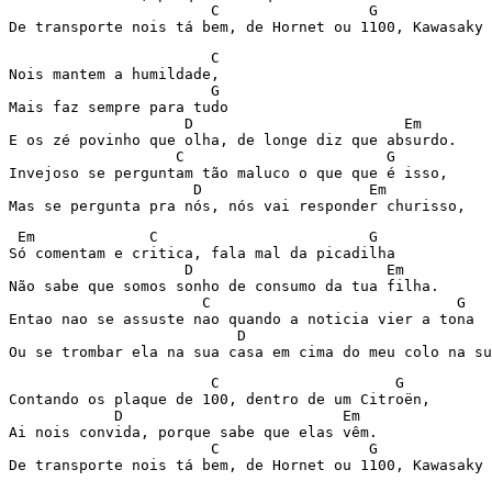
                       C                 G             
                       C

Nois mantem a humildade,

                       G

Mais faz sempre para tudo

                    D                        Em

E os zé povinho que olha, de longe diz que absurdo.

                   C                       G

Invejoso se perguntam tão maluco o que que é isso,

                     D                   Em

Mas se pergunta pra nós, nós vai responder churisso,
 Em             C                        G

Só comentam e critica, fala mal da picadilha

                    D                      Em

Não sabe que somos sonho de consumo da tua filha.

                      C                            G

Entao nao se assuste nao quando a noticia vier a tona

                          D                            
                       C                    G

Contando os plaque de 100, dentro de um Citroën,

            D                         Em

Ai nois convida, porque sabe que elas vêm.

                       C                 G             
De transporte nois tá bem, de Hornet ou 1100, Kawasaky 