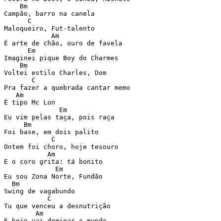
    Bm

Campão, barro na canela

      C

Maloqueiro, Fut-talento

            Am

É arte de chão, ouro de favela

      Em

Imaginei pique Boy do Charmes

    Bm

Voltei estilo Charles, Dom

       C

Pra fazer a quebrada cantar memo

   Am

É tipo Mc Lon

              Em

Eu vim pelas taça, pois raça

     Bm

Foi base, em dois palito

            C

Ontem foi choro, hoje tesouro

           Am

E o coro grita: tá bonito

             Em

Eu sou Zona Norte, Fundão

  Bm

Swing de vagabundo

           C

Tu que venceu a desnutrição

        Am
