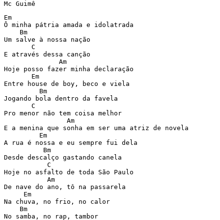
Mc Guimê
Em

Ô minha pátria amada e idolatrada

    Bm

Um salve à nossa nação

       C

E através dessa canção

              Am

Hoje posso fazer minha declaração

       Em

Entre house de boy, beco e viela

         Bm

Jogando bola dentro da favela

       C

Pro menor não tem coisa melhor

                Am

E a menina que sonha em ser uma atriz de novela

         Em

A rua é nossa e eu sempre fui dela

          Bm

Desde descalço gastando canela

           C

Hoje no asfalto de toda São Paulo

           Am

De nave do ano, tô na passarela

     Em

Na chuva, no frio, no calor

    Bm

No samba, no rap, tambor
