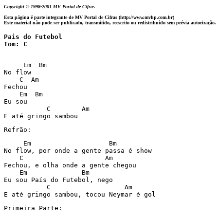
Copyright © 1998-2001 MV Portal de Cifras
Esta página é parte integrante de MV Portal de Cifras (http://www.mvhp.com.br)
Este material não pode ser publicado, transmitido, reescrito ou redistribuído sem prévia autorização.
Pais do Futebol

Tom: C
     Em  Bm

No flow

    C  Am

Fechou

    Em  Bm

Eu sou

           C        Am

Refrão:
     Em                    Bm

No flow, por onde a gente passa é show

    C                     Am

Fechou, e olha onde a gente chegou

    Em              Bm

Eu sou País do Futebol, nego

           C                   Am

Primeira Parte: