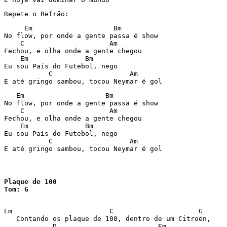
Repete o Refrão:
     Em                    Bm

No flow, por onde a gente passa é show

    C                     Am

Fechou, e olha onde a gente chegou

    Em              Bm

Eu sou País do Futebol, nego

           C                   Am

E até gringo sambou, tocou Neymar é gol
   Em                    Bm

No flow, por onde a gente passa é show

    C                     Am

Fechou, e olha onde a gente chegou

    Em              Bm

Eu sou País do Futebol, nego

           C                   Am

E até gringo sambou, tocou Neymar é gol
Plaque de 100

Tom: G
Em                        C                     G

   Contando os plaque de 100, dentro de um Citroën,

            D                         Em
