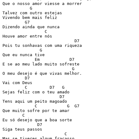
Que o nosso amor viesse a morrer

           G

Talvez com outro estejas 

Vivendo bem mais feliz

         G7

Dizendo ainda que nunca 

                 C

Houve amor entre nós

                             D7

Pois tu sonhavas com uma riqueza 

               G

Que eu nunca tive

             Em            D7  

E se ao meu lado muito sofreste

                            G

O meu desejo é que vivas melhor.

         D7

Vai com Deus

         C         D7   G

Sejas feliz com o teu amado 

                       D7 

Tens aqui um peito magoado

             C            G  G7 

Que muito sofre por te amar

        C 

Eu só desejo que a boa sorte

              D7

Siga teus passos

                         C

Mas se tiveres algum fracasso
