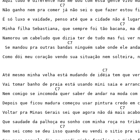
Aqui tudo é diferente não me dou com essa gente vivo mu
                       C7 

Não ganho nem pra comer já não sei o que fazer estou fi
                                                       
É só luxo e vaidade, penso até que a cidade não é lugar
                                               C7      
Minha filha Sebastiana, que sempre foi tão bacana, ma d
                                                       
Namorou um cabeludo que dizia ter de tudo mas fui ver n
                          C7                           
 Se mandou pra outras bandas ninguém sabe onde ele anda
                                                       
Como dói meu coração vendo sua situação nem solteira, n
                                        C7             
Até mesmo minha velha está mudando de idéia tem que ver
                                                       
Vai tomar banho de praia está usando mini saia e arranc
                     C7  

Nem comigo se incomoda quer saber de andar na moda com 
                                                       
Depois que ficou madura começou usar pintura credo em c
                                               C7      
Voltar pra Minas Gerais sei que agora não dá mais acabo
                                                       
Que saudade da palhoça eu sonho com minha roça no triân
                       C7                              
Nem sei como se deu isso quando eu vendi o sitio pra vi
                                                       