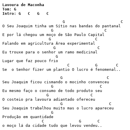
Lavoura de Maconha

Tom: G

Intro: G   C   G   C
                          G                        C

O Seu Joaquim tinha um Sítio nas bandas do pantanal

                     G                      C

E por lá chegou um moço de São Paulo Capital

                    G                   C

Falando em agricultura Área experimental

                      G                  C

Eu trouxe para o senhor um ramo medicinal

                       G

Lugar que faz pouco frio

                            C           G        C

Se  o Senhor fizer um plantio O lucro é fenomenal..
                         G                   C

Seu Joaquim ficou cismando o mocinho convenceu

                     G                    C

Eu mesmo faço o consumo de todo produto seu

                   G                  C

O costeio pra lavoura adiantado ofereceu

                         G                    C

Seu Joaquim trabalhou muito mas o lucro apareceu

                     G

Produção em quantidade

                 C               G       C

o moço lá da cidade tudo que levou vendeu..