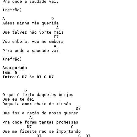
Pra onde a saudade vai.
(refrão)
A                   D

Adeus minha mãe querida

                      A

Que talvez não vorte mais

                     E7

Vou embora, vou me embora

                     A

P'ra onde a saudade vai.
Amargurado

Tom: G

Intro:G D7 Am D7 G D7

         G          

O que é feito daqueles beijos 

Que eu te dei 

Daquele amor cheio de ilusão 

                              D7

Que foi a razão do nosso querer 

           Am

Pra onde foram tantas promessas

          D7                C

Que me fizeste não se importando 

              D7               G  D7
