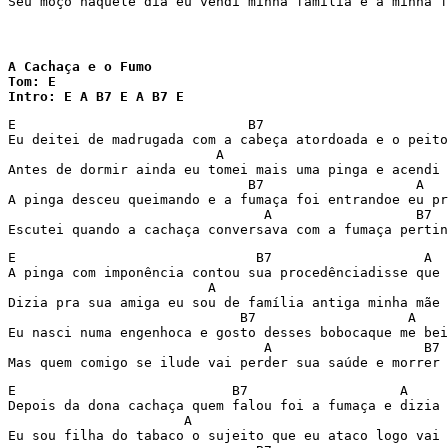
Seu moço naquele dia eu vendi minha família e a minha f
A Cachaça e o Fumo

Tom: E

Intro: E A B7 E A B7 E
E                             B7                       
Eu deitei de madrugada com a cabeça atordoada e o peito
                          A                            
Antes de dormir ainda eu tomei mais uma pinga e acendi 
                              B7                   A   
A pinga desceu queimando e a fumaça foi entrandoe eu pr
                                A                  B7  
Escutei quando a cachaça conversava com a fumaça pertin
E                              B7                   A  
A pinga com imponência contou sua procedênciadisse que 
                         A                             
Dizia pra sua amiga eu sou de família antiga minha mãe 
                             B7                   A    
Eu nasci numa engenhoca e gosto desses bobocaque me bei
                                A                   B7 
Mas quem comigo se ilude vai perder sua saúde e morrer 
E                           B7                   A     
Depois da dona cachaça quem falou foi a fumaça e dizia 
                      A                                
Eu sou filha do tabaco o sujeito que eu ataco logo vai 