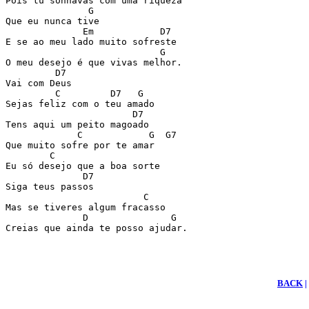
Pois tu sonhavas com uma riqueza  

               G 

Que eu nunca tive 

              Em            D7   

E se ao meu lado muito sofreste 

                            G 

O meu desejo é que vivas melhor. 

         D7 

Vai com Deus 

         C         D7   G 

Sejas feliz com o teu amado  

                       D7  

Tens aqui um peito magoado 

             C            G  G7  

Que muito sofre por te amar 

        C  

Eu só desejo que a boa sorte 

              D7 

Siga teus passos 

                         C 

Mas se tiveres algum fracasso 

              D               G 

Creias que ainda te posso ajudar. 

BACK
|