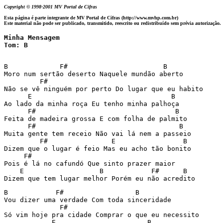
Copyright © 1998-2001 MV Portal de Cifras
Esta página é parte integrante de MV Portal de Cifras (http://www.mvhp.com.br)
Este material não pode ser publicado, transmitido, reescrito ou redistribuído sem prévia autorização.
Minha Mensagem

Tom: B
B             F#                        B

Moro num sertão deserto Naquele mundão aberto

         F#

Não se vê ninguém por perto Do lugar que eu habito

      E                                   B

Ao lado da minha roça Eu tenho minha palhoça

      F#                                   B

Feita de madeira grossa E com folha de palmito

      F#                                    B

Muita gente tem receio Não vai lá nem a passeio

         F#                E                 B

Dizem que o lugar é feio Mas eu acho tão bonito

     F#

Pois é lá no cafundó Que sinto prazer maior

    E                   B            F#      B

Dizem que tem lugar melhor Porém eu não acredito
B            F#                  B

Vou dizer uma verdade Com toda sinceridade

              F#

Só vim hoje pra cidade Comprar o que eu necessito

            E                       B
