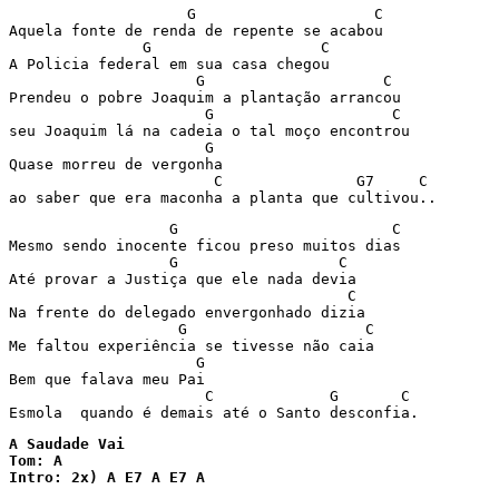
                    G                    C

Aquela fonte de renda de repente se acabou

               G                   C

A Policia federal em sua casa chegou

                     G                    C

Prendeu o pobre Joaquim a plantação arrancou

                      G                    C

seu Joaquim lá na cadeia o tal moço encontrou

                      G

Quase morreu de vergonha

                       C               G7     C

ao saber que era maconha a planta que cultivou..
                  G                        C

Mesmo sendo inocente ficou preso muitos dias

                  G                  C

Até provar a Justiça que ele nada devia

                                      C

Na frente do delegado envergonhado dizia

                   G                    C

Me faltou experiência se tivesse não caia

                     G

Bem que falava meu Pai

                      C             G       C

Esmola  quando é demais até o Santo desconfia.
A Saudade Vai

Tom: A

Intro: 2x) A E7 A E7 A