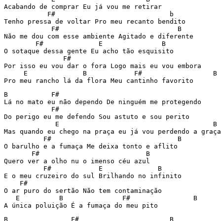
Acabando de comprar Eu já vou me retirar

           F#                             b

Tenho pressa de voltar Pro meu recanto bendito

            F#                              B

Não me dou com esse ambiente Agitado e diferente

        F#              E               B

O sotaque dessa gente Eu acho tão esquisito

               F#

Por isso eu vou dar o fora Logo mais eu vou embora

     E              B            F#                  B

Pro meu rancho lá da flora Meu cantinho favorito
B           F#                                         
Lá no mato eu não dependo De ninguém me protegendo

            F#

Do perigo eu me defendo Sou astuto e sou perito

             E                                       B

Mas quando eu chego na praça eu já vou perdendo a graça

          F#                                B

O barulho e a fumaça Me deixa tonto e aflito

       F#                           B

Quero ver a olho nu o imenso céu azul

          F#            E              B

E o meu cruzeiro do sul Brilhando no infinito

    F#

O ar puro do sertão Não tem contaminação

   E          B               F#                B

A única poluição É a fumaça do meu pito
B                F#                       B
