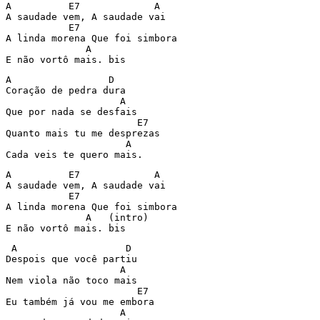
A          E7             A

A saudade vem, A saudade vai

           E7

A linda morena Que foi simbora

              A

E não vortô mais. bis
A                 D

Coração de pedra dura

                    A

Que por nada se desfais

                       E7

Quanto mais tu me desprezas

                     A

Cada veis te quero mais.
A          E7             A

A saudade vem, A saudade vai

           E7

A linda morena Que foi simbora

              A   (intro)

E não vortô mais. bis
 A                   D

Despois que você partiu

                    A

Nem viola não toco mais

                       E7

Eu também já vou me embora

                    A
