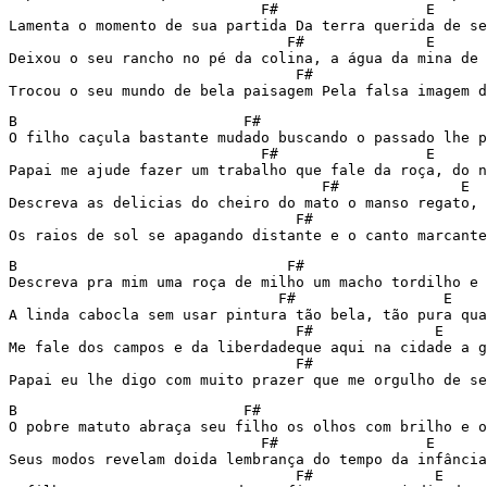
                             F#                 E      
Lamenta o momento de sua partida Da terra querida de se
                                F#              E      
Deixou o seu rancho no pé da colina, a água da mina de 
                                 F#                    
Trocou o seu mundo de bela paisagem Pela falsa imagem d
B                          F#                          
O filho caçula bastante mudado buscando o passado lhe p
                             F#                 E      
Papai me ajude fazer um trabalho que fale da roça, do n
                                    F#              E  
Descreva as delicias do cheiro do mato o manso regato, 
                                 F#                    
Os raios de sol se apagando distante e o canto marcante
B                               F#                     
Descreva pra mim uma roça de milho um macho tordilho e 
                               F#                 E    
A linda cabocla sem usar pintura tão bela, tão pura qua
                                 F#              E     
Me fale dos campos e da liberdadeque aqui na cidade a g
                                 F#                    
Papai eu lhe digo com muito prazer que me orgulho de s
B                          F#                          
O pobre matuto abraça seu filho os olhos com brilho e o
                             F#                 E      
Seus modos revelam doida lembrança do tempo da infância
                                 F#              E     