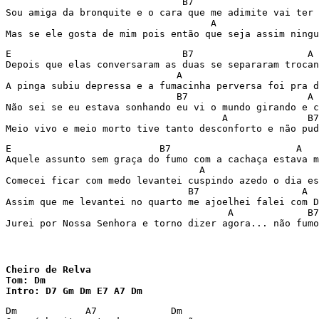
                               B7                      
Sou amiga da bronquite e o cara que me adimite vai ter 
                                    A                  
Mas se ele gosta de mim pois então que seja assim ning
E                              B7                    A 
Depois que elas conversaram as duas se separaram trocan
                              A                        
A pinga subiu depressa e a fumacinha perversa foi pra d
                              B7                     A 
Não sei se eu estava sonhando eu vi o mundo girando e c
                                      A              B7
Meio vivo e meio morto tive tanto desconforto e não pud
E                          B7                      A   
Aquele assunto sem graça do fumo com a cachaça estava m
                                  A                    
Comecei ficar com medo levantei cuspindo azedo o dia es
                                B7                  A  
Assim que me levantei no quarto me ajoelhei falei com D
                                       A             B7
Jurei por Nossa Senhora e torno dizer agora... não fumo
Cheiro de Relva

Tom: Dm

Intro: D7 Gm Dm E7 A7 Dm
Dm            A7             Dm
