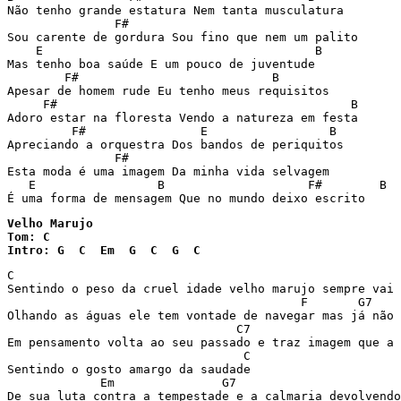
Não tenho grande estatura Nem tanta musculatura

               F#

Sou carente de gordura Sou fino que nem um palito

    E                                      B

Mas tenho boa saúde E um pouco de juventude

        F#                           B

Apesar de homem rude Eu tenho meus requisitos

     F#                                         B

Adoro estar na floresta Vendo a natureza em festa

         F#                E                 B

Apreciando a orquestra Dos bandos de periquitos

               F#

Esta moda é uma imagem Da minha vida selvagem

   E                 B                    F#        B

É uma forma de mensagem Que no mundo deixo escrito
Velho Marujo

Tom: C

Intro: G  C  Em  G  C  G  C
C                                                      
Sentindo o peso da cruel idade velho marujo sempre vai 
                                         F       G7    
Olhando as águas ele tem vontade de navegar mas já não 
                                C7                     
Em pensamento volta ao seu passado e traz imagem que a 
                                 C

Sentindo o gosto amargo da saudade

             Em               G7                       
De sua luta contra a tempestade e a calmaria devolvendo