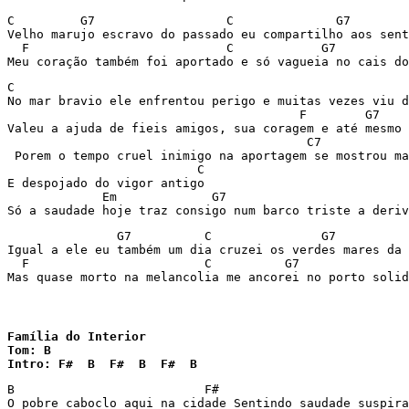
C         G7                  C              G7        
Velho marujo escravo do passado eu compartilho aos sent
  F                           C            G7          
Meu coração também foi aportado e só vagueia no cais do
C                                                      
No mar bravio ele enfrentou perigo e muitas vezes viu d
                                        F        G7    
Valeu a ajuda de fieis amigos, sua coragem e até mesmo 
                                         C7            
 Porem o tempo cruel inimigo na aportagem se mostrou ma
                          C

E despojado do vigor antigo

             Em             G7                         
Só a saudade hoje traz consigo num barco triste a deriv
               G7          C               G7          
Igual a ele eu também um dia cruzei os verdes mares da 
  F                        C          G7               
Mas quase morto na melancolia me ancorei no porto solid
Família do Interior

Tom: B

Intro: F#  B  F#  B  F#  B
B                          F#                          
O pobre caboclo aqui na cidade Sentindo saudade suspira