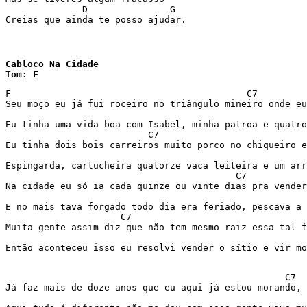
              D               G

Creias que ainda te posso ajudar.
Cabloco Na Cidade

Tom: F
F                                           C7 

Seu moço eu já fui roceiro no triângulo mineiro onde eu
                                                       
Eu tinha uma vida boa com Isabel, minha patroa e quatro
                          C7  

Eu tinha dois bois carreiros muito porco no chiqueiro e
                                                       
Espingarda, cartucheira quatorze vaca leiteira e um arr
                                          C7  

Na cidade eu só ia cada quinze ou vinte dias pra vender
                                                       
E no mais tava forgado todo dia era feriado, pescava a 
                     C7  

Muita gente assim diz que não tem mesmo raiz essa tal f
                                                       
Então aconteceu isso eu resolvi vender o sítio e vir mo
                                                   C7  

Já faz mais de doze anos que eu aqui já estou morando, 
                                                       