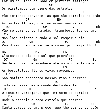
Faz um céu todo azulado em perfeita imitação –

                        Cm

Os pirilampos com ciúme das estrelas

        F7                               Bb

Vão tentando convence-las que são estrelas no chão!

            D7              Eb

As muitas flores, qual noturnas namoradas

  D7                 Gm            F7           Bb

Vão se abrindo perfumadas, transbordantes de amor

 Cm                                 Bb

Mas logo adiante quando o sol romper o dia

G7            Cm                F7              Bb

Vão dizer que queriam se arrumar pro beija flor!
Bb               D7            Eb

Clareando o dia é o sol que prevalece

 D7             Gm                F7          Bb

Desde a hora que amanhece até um novo entardecer,

                               Cm

As borboletas, flores vivas revoando,

  F7                               Bb

São matizes adornando nossos rios a correr!

                           D7              Eb

Tudo se passa neste mundo deslumbrante

 D7          Gm                   F7          Bb

O tesouro verdejante que tem nome de sertão!

   Cm                                 Bb

Onde o caboclo a cada estrela que aparece

 G7            Cm               F7           Bb

Canta versos de uma prece, que lhe sai do coração!