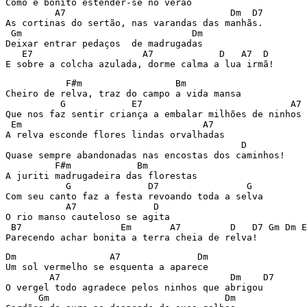
Como é bonito estender-se no verão

         A7                              Dm  D7

As cortinas do sertão, nas varandas das manhãs.

 Gm                               Dm

Deixar entrar pedaços  de madrugadas

   E7                    A7            D   A7  D

E sobre a colcha azulada, dorme calma a lua irmã!
           F#m                 Bm

Cheiro de relva, traz do campo a vida mansa

          G            E7                           A7

Que nos faz sentir criança a embalar milhões de ninhos

 Em                                 A7

A relva esconde flores lindas orvalhadas

                                           D

Quase sempre abandonadas nas encostas dos caminhos!

         F#m            Bm

A juriti madrugadeira das florestas

           G              D7                G

Com seu canto faz a festa revoando toda a selva

           A7              D

O rio manso cauteloso se agita

 B7                  Em       A7         D   D7 Gm Dm E
Parecendo achar bonita a terra cheia de relva!
Dm                 A7              Dm

Um sol vermelho se esquenta a aparece

        A7                               Dm    D7

O vergel todo agradece pelos ninhos que abrigou

      Gm                                Dm
