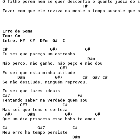
O filho porem nem se quer desconfia o quanto judia do s
                                F#                     
Fazer com que ele reviva na mente o tempo ausente que n
Erro de Soma

Tom: C#

Intro: F#  C#  D#m  G#  C
C#                 G#7           C#

Eu sei que pareço um estranho

                                  D#m

Não perco, não ganho, não peço e não dou

                       G#7

Eu sei que esta minha atitude

      D#m            G#7        C#  G#7 C#

Se não desilude, ninguém reprovou.
Eu sei que fazes ideais

C#7                           F#

Tentando saber na verdade quem sou

       G#7              C#

Mas sei que tens e certeza

 A#7      D#m            G#7         C#

Que um dia princesa esse bobo te amou.
C#            G#7           C#

Meu erro há tempo persiste

                            D#m
