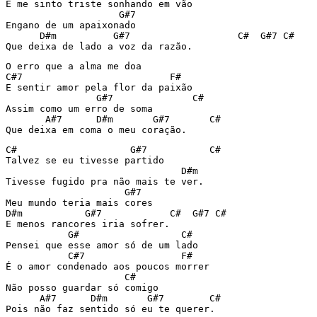
E me sinto triste sonhando em vão

                    G#7

Engano de um apaixonado

      D#m          G#7                   C#  G#7 C#

Que deixa de lado a voz da razão.
O erro que a alma me doa

C#7                          F#

E sentir amor pela flor da paixão

                G#7              C#

Assim como um erro de soma

       A#7      D#m       G#7       C#

Que deixa em coma o meu coração.
C#                    G#7           C#

Talvez se eu tivesse partido

                               D#m

Tivesse fugido pra não mais te ver.

                     G#7

Meu mundo teria mais cores

D#m           G#7            C#  G#7 C#

E menos rancores iria sofrer.

           G#                  C#

Pensei que esse amor só de um lado

           C#7                 F#

É o amor condenado aos poucos morrer

                     C#

Não posso guardar só comigo

      A#7      D#m       G#7        C#

Pois não faz sentido só eu te querer.