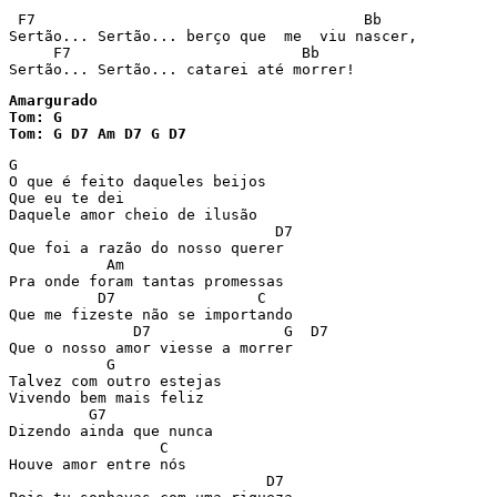
 F7                                     Bb

Sertão... Sertão... berço que  me  viu nascer,

     F7                          Bb

Sertão... Sertão... catarei até morrer!
Amargurado

Tom: G

Tom: G D7 Am D7 G D7 
G           

O que é feito daqueles beijos  

Que eu te dei  

Daquele amor cheio de ilusão  

                              D7 

Que foi a razão do nosso querer  

           Am 

Pra onde foram tantas promessas 

          D7                C 

Que me fizeste não se importando  

              D7               G  D7 

Que o nosso amor viesse a morrer 

           G 

Talvez com outro estejas  

Vivendo bem mais feliz 

         G7 

Dizendo ainda que nunca  

                 C 

Houve amor entre nós 

                             D7 
