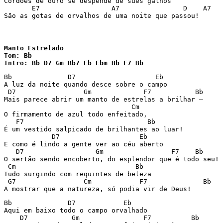
Cordões de ouro se despende de sues galhos

       E7                  A7                D    A7   
São as gotas de orvalhos de uma noite que passou!
Manto Estrelado

Tom: Bb

Intro: Bb D7 Gm Bb7 Eb Ebm Bb F7 Bb
Bb              D7                    Eb

A luz da noite quando desce sobre o campo

 D7                 Gm             F7           Bb

Mais parece abrir um manto de estrelas a brilhar –

                                Cm

O firmamento de azul todo enfeitado,

   F7                               Bb

É um vestido salpicado de brilhantes ao luar!

            D7                    Eb

E como é lindo a gente ver ao céu aberto

   D7                  Gm                 F7    Bb

O sertão sendo encoberto, do esplendor que é todo seu!

 Cm                              Bb

Tudo surgindo com requintes de beleza

 G7                 Cm            F7              Bb

A mostrar que a natureza, só podia vir de Deus!
Bb              D7            Eb

Aqui em baixo todo o campo orvalhado

    D7           Gm                F7          Bb
