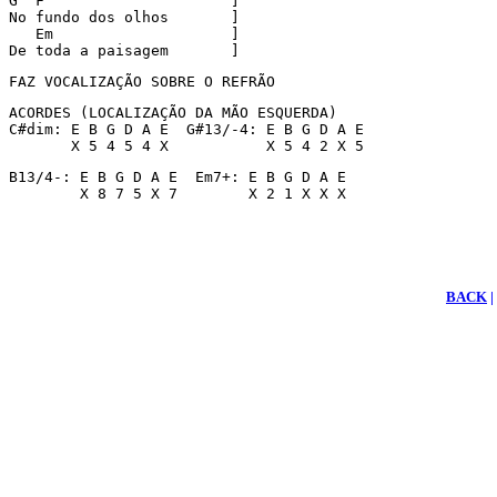
G  F                     ]

No fundo dos olhos       ]

   Em                    ]

De toda a paisagem       ]
FAZ VOCALIZAÇÃO SOBRE O REFRÃO
ACORDES (LOCALIZAÇÃO DA MÃO ESQUERDA)

C#dim: E B G D A E  G#13/-4: E B G D A E  

       X 5 4 5 4 X           X 5 4 2 X 5
B13/4-: E B G D A E  Em7+: E B G D A E 

        X 8 7 5 X 7        X 2 1 X X X
BACK
|