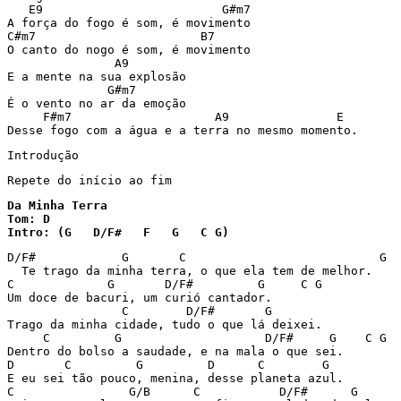
   E9                         G#m7

A força do fogo é som, é movimento

C#m7                       B7

O canto do nogo é som, é movimento

               A9  

E a mente na sua explosão

              G#m7  

É o vento no ar da emoção

     F#m7                    A9               E

Desse fogo com a água e a terra no mesmo momento. 
Introdução
Repete do início ao fim
Da Minha Terra

Tom: D

Intro: (G   D/F#   F   G   C G) 
D/F#            G       C                           G 

  Te trago da minha terra, o que ela tem de melhor. 

C             G       D/F#         G     C G 

Um doce de bacuri, um curió cantador. 

                C        D/F#       G 

Trago da minha cidade, tudo o que lá deixei. 

     C         G                    D/F#     G    C G 

Dentro do bolso a saudade, e na mala o que sei. 

D       C         G         D      C        G 

E eu sei tão pouco, menina, desse planeta azul.  

C                G/B      C           D/F#      G 
