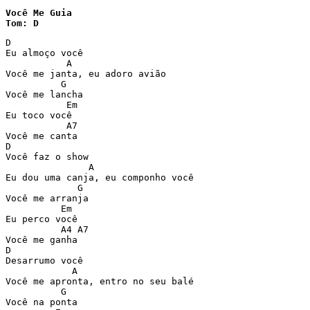
Você Me Guia

Tom: D
D

Eu almoço você

           A

Você me janta, eu adoro avião

          G

Você me lancha

           Em

Eu toco você

           A7

Você me canta

D

Você faz o show

               A

Eu dou uma canja, eu componho você 

             G

Você me arranja

          Em

Eu perco você

          A4 A7

Você me ganha

D

Desarrumo você

            A

Você me apronta, entro no seu balé 

          G

Você na ponta
