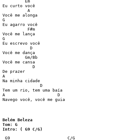
         Em

Eu curto você 

          A

Você me alonga

G

Eu agarro você 

          F#m

Você me lança

G

Eu escrevo você

           D

Você me dança

         Gm/Bb

Você me cansa

            D

De prazer

A

Na minha cidade

               D

Tem um rio, tem uma baía

A                     D

Navego você, você me guia
Belém Beleza

Tom: G

Intro: ( G9 C/G)
 G9                       C/G
