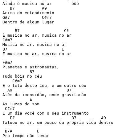
Ainda é musica no ar        ôôô

   B7           A9

Acima do entendimento

G#7             C#m7

Dentro de algum lugar
     B7                  Cº

É musica no ar, musica no ar

C#m7

Musica no ar, musica no ar

B7                      E

É musica no ar, musica no ar
F#m7

Planetas e astronautas,

           B7

Tudo bóia no céu

    C#m7

E o teto deste céu, é um outro céu

  A9                      B7

Além da imensidão, onde gravitarão

           E

As luzes do som

 C#m7

E um dia você com o seu instrumento

   F#                       B7          A9

Tatuou no ar, um pouco da própria vida dentro
 B/A          E

Pro tempo não levar