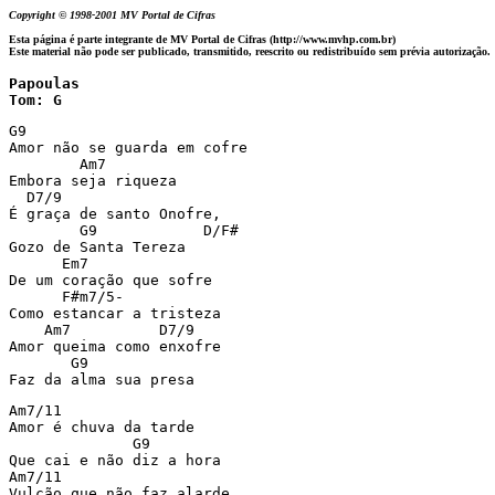
Copyright © 1998-2001 MV Portal de Cifras
Esta página é parte integrante de MV Portal de Cifras (http://www.mvhp.com.br)
Este material não pode ser publicado, transmitido, reescrito ou redistribuído sem prévia autorização.
Papoulas

Tom: G
G9

Amor não se guarda em cofre

        Am7

Embora seja riqueza

  D7/9

É graça de santo Onofre,

        G9            D/F#

Gozo de Santa Tereza

      Em7

De um coração que sofre

      F#m7/5-

Como estancar a tristeza

    Am7          D7/9

Amor queima como enxofre

       G9

Faz da alma sua presa
Am7/11

Amor é chuva da tarde

              G9

Que cai e não diz a hora

Am7/11

Vulcão que não faz alarde
