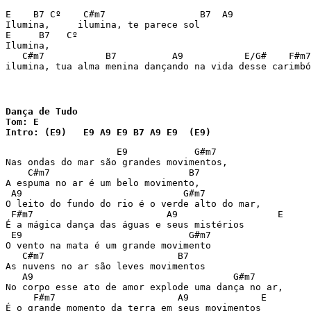
E    B7 Cº    C#m7                 B7  A9 

Ilumina,     ilumina, te parece sol

E     B7   Cº 

Ilumina, 

   C#m7           B7          A9           E/G#    F#m7
ilumina, tua alma menina dançando na vida desse carimbó
Dança de Tudo

Tom: E

Intro: (E9)   E9 A9 E9 B7 A9 E9  (E9)
                    E9            G#m7

Nas ondas do mar são grandes movimentos,

    C#m7                         B7

A espuma no ar é um belo movimento,

 A9                             G#m7

O leito do fundo do rio é o verde alto do mar,

 F#m7                        A9                  E

É a mágica dança das águas e seus mistérios

 E9                              G#m7

O vento na mata é um grande movimento

   C#m7                        B7

As nuvens no ar são leves movimentos

   A9                                    G#m7

No corpo esse ato de amor explode uma dança no ar,

     F#m7                      A9             E

É o grande momento da terra em seus movimentos
