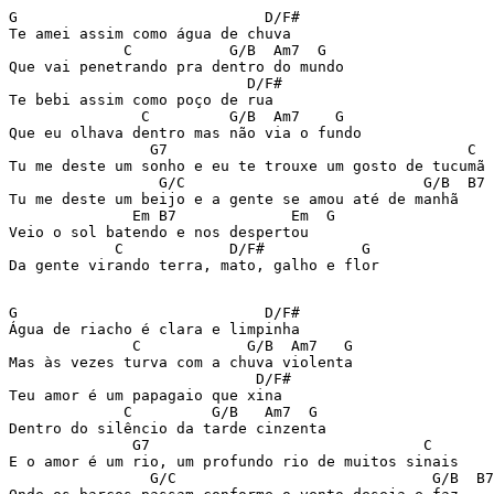
G                            D/F#

Te amei assim como água de chuva

             C           G/B  Am7  G

Que vai penetrando pra dentro do mundo

                           D/F#

Te bebi assim como poço de rua

               C         G/B  Am7    G

Que eu olhava dentro mas não via o fundo

                G7                                  C

Tu me deste um sonho e eu te trouxe um gosto de tucumã

                 G/C                           G/B  B7

Tu me deste um beijo e a gente se amou até de manhã

              Em B7             Em  G

Veio o sol batendo e nos despertou

            C            D/F#           G

Da gente virando terra, mato, galho e flor

G                            D/F#      

Água de riacho é clara e limpinha

              C            G/B  Am7   G

Mas às vezes turva com a chuva violenta

                            D/F#

Teu amor é um papagaio que xina

             C         G/B   Am7  G

Dentro do silêncio da tarde cinzenta

              G7                               C

E o amor é um rio, um profundo rio de muitos sinais

                G/C                             G/B  B7
