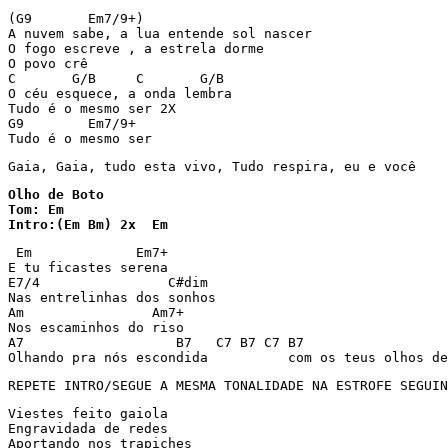
(G9	  Em7/9+)

A nuvem sabe, a lua entende sol nascer

O fogo escreve , a estrela dorme

O povo crê

C	G/B	C	G/B

O céu esquece, a onda lembra

Tudo é o mesmo ser 2X

G9	  Em7/9+  

Tudo é o mesmo ser
Gaia, Gaia, tudo esta vivo, Tudo respira, eu e você
Olho de Boto

Tom: Em

 Em             Em7+ 

E tu ficastes serena

E7/4                C#dim

Nas entrelinhas dos sonhos

Am                Am7+

Nos escaminhos do riso

A7                   B7   C7 B7 C7 B7                  
Olhando pra nós escondida          com os teus olhos de
REPETE INTRO/SEGUE A MESMA TONALIDADE NA ESTROFE SEGUIN
Viestes feito gaiola

Engravidada de redes

Aportando nos trapiches
