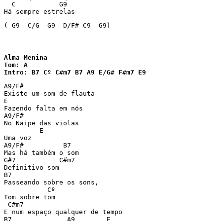
  C           G9

Há sempre estrelas
( G9  C/G  G9  D/F# C9  G9)
Alma Menina

Tom: A

Intro: B7 Cº C#m7 B7 A9 E/G# F#m7 E9
A9/F#                    

Existe um som de flauta

E

Fazendo falta em nós

A9/F#

No Naipe das violas

         E

Uma voz	

A9/F#          B7

Mas há também o som

G#7           C#m7

Definitivo som

B7

Passeando sobre os sons,

           Cº  

Tom sobre tom

 C#m7

E num espaço qualquer de tempo

B7              A9        E
