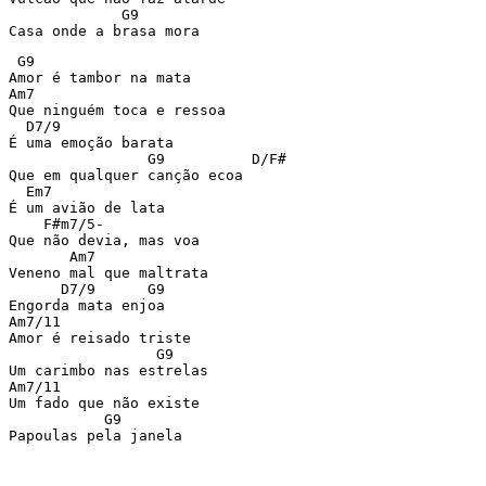
             G9

Casa onde a brasa mora
 G9

Amor é tambor na mata

Am7

Que ninguém toca e ressoa

  D7/9

É uma emoção barata

                G9          D/F#

Que em qualquer canção ecoa

  Em7

É um avião de lata

    F#m7/5-

Que não devia, mas voa

       Am7

Veneno mal que maltrata

      D7/9      G9

Engorda mata enjoa

Am7/11

Amor é reisado triste

                 G9

Um carimbo nas estrelas

Am7/11

Um fado que não existe

           G9

Papoulas pela janela