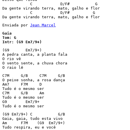
            C            D/F#           G

Da gente virando terra, mato, galho e flor

            C            D/F#          G

Da gente virando terra, mato, galho e flor
Enviada por 
Jean Marcel
Gaia

Tom: G

Intr: (G9 Em7/9+)
(G9	  Em7/9+)

A pedra canta, a planta fala

O rio vê

O vento sente, a chuva chora

O raio lê
C7M	G/B	C7M	G/B

O peixe sonha, a rosa dança

Am7	F7M	D

Tudo é o mesmo ser

C7M	G/B	Am

Tudo é o mesmo ser

G9	  Em7/9+

Tudo é o mesmo ser
(G9 Em7/9+) C		G/B

Gaia, gaia, tudo esta vivo

Am	F7M    (G9  Em7/9+)

Tudo respira, eu e você