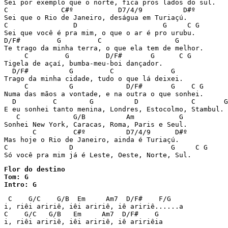
Sei por exemplo que o norte, fica pros lados do sul. 

C             C#º           D7/4/9          D#º 

Sei que o Rio de Janeiro, deságua em Turiaçú. 

C                D                     G     C G 

Sei que você é pra mim, o que o ar é pro urubu. 

D/F#         G         C                  G 

Te trago da minha terra, o que ela tem de melhor. 

     C         G         D/F#       G      C G 

Tigela de açaí, bumba-meu-boi dançador.  

  D/F#          G         C              G 

Trago da minha cidade, tudo o que lá deixei.  

     C          G             D/F#       G    C G 

Numa das mãos a vontade, e na outra o que sonhei.  

  D         C        G          D             C       G
E eu sonhei tanto menina, Londres, Estocolmo, Stambul. 

   C             G/B          Am           G 

Sonhei New York, Caracas, Roma, Paris e Seul.  

       C         C#º          D7/4/9      D#º 

Mas hoje o Rio de Janeiro, ainda é Turiaçú.  

C               D                        G     C G 

Flor do destino

Tom: G

Intro: G
 C    G/C    G/B  Em     Am7  D/F#    F/G

i, riêi aririê, iêi aririê, iê aririê......a

C    G/C   G/B   Em     Am7  D/F#    G

i, riêi aririê, iêi aririê, iê aririêia