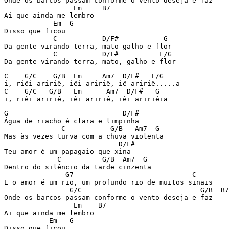
Onde os barcos passam conforme o vento deseja e faz

                 Em     B7

Ai que ainda me lembro

            Em  G

Disso que ficou

            C           D/F#           G

Da gente virando terra, mato galho e flor

            C           D/F#          F/G

Da gente virando terra, mato, galho e flor
C    G/C    G/B  Em     Am7  D/F#   F/G

i, riêi aririê, iêi aririê, iê aririê.....a

C    G/C   G/B   Em      Am7  D/F#   G

i, riêi aririê, iêi aririê, iêi aririêia
G                            D/F#

Água de riacho é clara e limpinha

              C           G/B   Am7  G

Mas às vezes turva com a chuva violenta

                            D/F#

Teu amor é um papagaio que xina

             C          G/B  Am7  G

Dentro do silêncio da tarde cinzenta

               G7                             C

E o amor é um rio, um profundo rio de muitos sinais

                G/C                             G/B  B7

Onde os barcos passam conforme o vento deseja e faz

                 Em    B7

Ai que ainda me lembro

           Em   G

Disso que ficou
