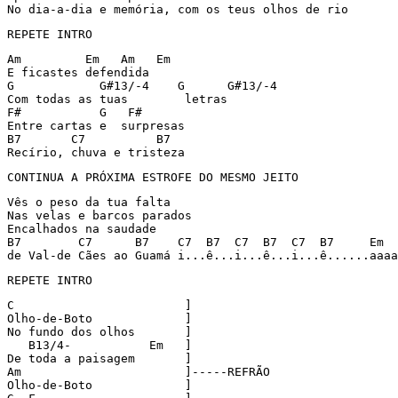
No dia-a-dia e memória, com os teus olhos de rio
REPETE INTRO
Am         Em   Am   Em

E ficastes defendida

G            G#13/-4    G      G#13/-4

Com todas as tuas        letras

F#           G   F# 

Entre cartas e  surpresas

B7       C7          B7

Recírio, chuva e tristeza
CONTINUA A PRÓXIMA ESTROFE DO MESMO JEITO
Vês o peso da tua falta

Nas velas e barcos parados

Encalhados na saudade

B7        C7      B7    C7  B7  C7  B7  C7  B7     Em

de Val-de Cães ao Guamá i...ê...i...ê...i...ê......aaaa
REPETE INTRO
C                        ]

Olho-de-Boto             ]

No fundo dos olhos       ]

   B13/4-           Em   ]

De toda a paisagem       ]

Am                       ]-----REFRÃO

Olho-de-Boto             ]
