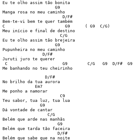
Eu te olho assim tão bonita

                     G9

Manga rosa no meu caminho

                        D/F#

Bem-te-vi bem te quer também

C                        G9      ( G9  C/G)

Meu início e final de destino

                       C/G

Eu te olho assim tão brejeira 

                     G9

Pupunheira no meu caminho

                D/F#

Juruti juro te querer

 C                      G9        C/G   G9  D/F#  G9

Me banhando no teu cheirinho
                 D/F#

No brilho da tua aurora

             Em7

Me ponho a namorar

                       C9

Teu sabor, tua luz, tua lua

               G9

Dá vontade de cantar

                  C/G

Belém que arde nas manhãs

                      G9

Belém que tarda tão faceira

                      D/F#

Belém que sabe que na noite
