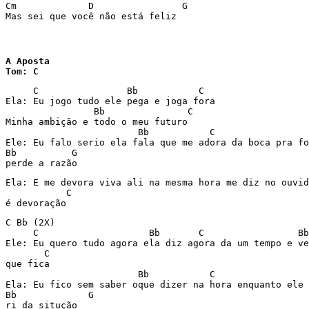
Cm             D                G

Mas sei que você não está feliz
A Aposta

Tom: C
     C                Bb           C 

Ela: Eu jogo tudo ele pega e joga fora 

                Bb               C 

Minha ambição e todo o meu futuro 

                        Bb           C 

Ele: Eu falo serio ela fala que me adora da boca pra fo
Bb          G 

perde a razão 
Ela: E me devora viva ali na mesma hora me diz no ouvid
           C 

é devoração 
C Bb (2X) 

     C                    Bb       C                 Bb
Ele: Eu quero tudo agora ela diz agora da um tempo e ve
       C 

que fica 

                        Bb           C  

Ela: Eu fico sem saber oque dizer na hora enquanto ele 
Bb             G 

ri da situção  
