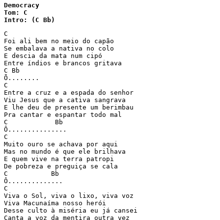
Democracy

Tom: C

Intro: (C Bb)  
C 

Foi ali bem no meio do capão 

Se embalava a nativa no colo 

E descia da mata num cipó 

Entre índios e brancos gritava 

C Bb 

Õ........ 

C 

Entre a cruz e a espada do senhor 

Viu Jesus que a cativa sangrava  

E lhe deu de presente um berimbau 

Pra cantar e espantar todo mal 

C            Bb 

Ô............... 

C 

Muito ouro se achava por aqui 

Mas no mundo é que ele brilhava 

E quem vive na terra patropi 

De pobreza e preguiça se cala 

C           Bb 

Ô.............. 

C 

Viva o Sol, viva o lixo, viva voz 

Viva Macunaíma nosso herói  

Desse culto à miséria eu já cansei 

Canta a voz da mentira outra vez  
