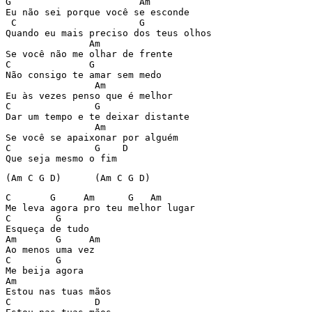
G			Am 

Eu não sei porque você se esconde 

 C			G 

Quando eu mais preciso dos teus olhos 

	       Am 

Se você não me olhar de frente 

C	       G 

Não consigo te amar sem medo 

		Am 

Eu às vezes penso que é melhor 

C		G 

Dar um tempo e te deixar distante 

	        Am 

Se você se apaixonar por alguém 

C		G    D 

Que seja mesmo o fim 
(Am C G D)	(Am C G D) 
C       G     Am      G	  Am 

Me leva agora pro teu melhor lugar 

C        G 

Esqueça de tudo 

Am       G     Am 

Ao menos uma vez 

C        G 

Me beija agora 

Am 

Estou nas tuas mãos 

C		D 
