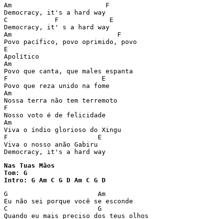
Am                        F 

Democracy, it's a hard way  

C            F             E 

Democracy, it' s a hard way 

Am                           F 

Povo pacífico, povo oprimido, povo  

E 

Apolítico 

Am  

Povo que canta, que males espanta 

F                        E 

Povo que reza unido na fome  

Am 

Nossa terra não tem terremoto 

F 

Nosso voto é de felicidade 

Am 

Viva o índio glorioso do Xingu  

F                       E 

Viva o nosso anão Gabiru 

Democracy, it's a hard way
Nas Tuas Mãos

Tom: G

Intro: G Am C G D Am C G D 
G			Am 

Eu não sei porque você se esconde 

C			G 

Quando eu mais preciso dos teus olhos 
