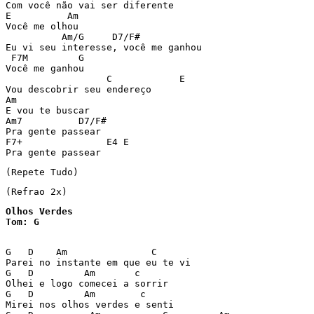
Com você não vai ser diferente

E          Am

Você me olhou

          Am/G     D7/F#

Eu vi seu interesse, você me ganhou

 F7M         G

Você me ganhou

                  C            E

Vou descobrir seu endereço

Am

E vou te buscar

Am7          D7/F#

Pra gente passear

F7+               E4 E

Pra gente passear
(Repete Tudo)
(Refrao 2x)
Olhos Verdes

Tom: G

G   D    Am               C

Parei no instante em que eu te vi

G   D         Am       c

Olhei e logo comecei a sorrir

G   D         Am        c

Mirei nos olhos verdes e senti
