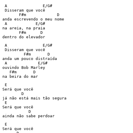
 A               E/G#

 Disseram que você

       F#m             D

anda escrevendo o meu nome

 A            E/G#

na areia, na praia

       F#m      D

dentro do elevador
 A               E/G#

 Disseram que você

         F#m       D

anda um pouco distraída

 A             E/G#

ouvindo Bob Marley

   F#m       D

na beira do mar
 E

Será que você

        D

já não está mais tão segura

 E

Será que você

           D

ainda não sabe perdoar
 E

Será que você
