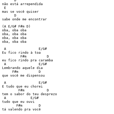
      D

não está arrependida

 E

mas se você quiser

      D

sabe onde me encontrar
(A E/G# F#m D)

oba, oba oba

oba, oba oba

oba, oba oba

oba, oba oba
 A                E/G#

Eu fico rindo à toa

         F#m          D

eu fico rindo pra caramba

 A                E/G#

Lembrando aquele dia

     F#m          D

que você me dispensou
 A                E/G#

E tudo que eu chorei

        F#m           D

tem o sabor do teu desprezo

 A            E/G#

tudo que eu ouvi

       F#m        D

tá valendo pra você