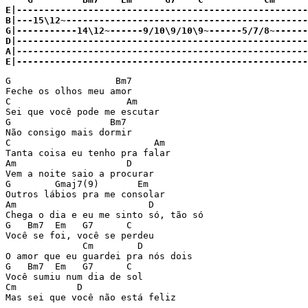
E|-----------------------------------------------------
B|---15\12~--------------------------------------------
G|-----------14\12~------9/10\9/10\9~------5/7/8~------
D|-----------------------------------------------------
A|-----------------------------------------------------
E|-----------------------------------------------------
G                   Bm7

Feche os olhos meu amor

C                     Am

Sei que você pode me escutar

G                  Bm7

Não consigo mais dormir

C                          Am

Tanta coisa eu tenho pra falar

Am                    D

Vem a noite saio a procurar

G        Gmaj7(9)       Em

Outros lábios pra me consolar

Am                        D

Chega o dia e eu me sinto só, tão só

G   Bm7  Em   G7      C

Você se foi, você se perdeu

              Cm        D

O amor que eu guardei pra nós dois

G   Bm7  Em   G7      C

Você sumiu num dia de sol

Cm           D

Mas sei que você não está feliz