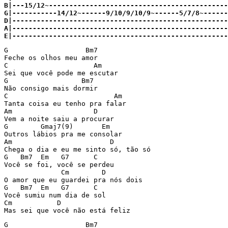
B|---15/12~--------------------------------------------
G|-----------14/12~------9/10/9/10/9~------5/7/8~------
D|-----------------------------------------------------
A|-----------------------------------------------------
E|-----------------------------------------------------
G                   Bm7

Feche os olhos meu amor

C                     Am

Sei que você pode me escutar

G                  Bm7 

Não consigo mais dormir

C                          Am

Tanta coisa eu tenho pra falar

Am                    D  

Vem a noite saiu a procurar

G        Gmaj7(9)       Em

Outros lábios pra me consolar

Am                        D

Chega o dia e eu me sinto só, tão só

G   Bm7  Em   G7      C   

Você se foi, você se perdeu

              Cm        D

O amor que eu guardei pra nós dois

G   Bm7  Em   G7      C   

Você sumiu num dia de sol

Cm           D

Mas sei que você não está feliz
G                   Bm7
