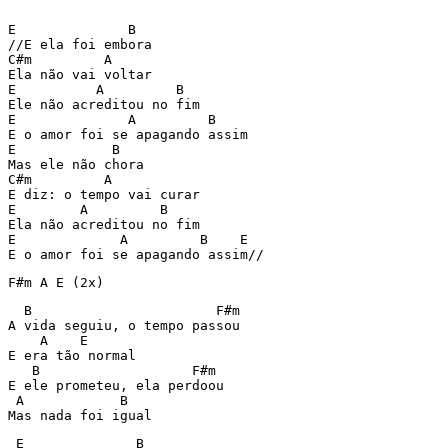
E              B 

//E ela foi embora 

C#m         A 

Ela não vai voltar 

E          A         B 

Ele não acreditou no fim 

E              A         B 

E o amor foi se apagando assim 

E            B 

Mas ele não chora 

C#m         A 

E diz: o tempo vai curar 

E        A         B 

Ela não acreditou no fim 

E             A         B    E 

  B                       F#m 

A vida seguiu, o tempo passou 

    A    E 

E era tão normal 

   B                   F#m 

E ele prometeu, ela perdoou 

 A            B 

 E              B 
