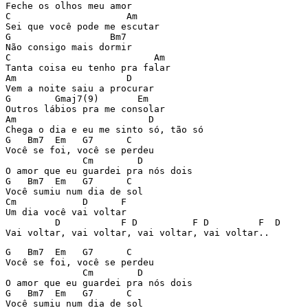
Feche os olhos meu amor

C                     Am

Sei que você pode me escutar

G                  Bm7 

Não consigo mais dormir

C                          Am

Tanta coisa eu tenho pra falar

Am                    D  

Vem a noite saiu a procurar

G        Gmaj7(9)       Em

Outros lábios pra me consolar

Am                        D

Chega o dia e eu me sinto só, tão só

G   Bm7  Em   G7      C   

Você se foi, você se perdeu

              Cm        D

O amor que eu guardei pra nós dois

G   Bm7  Em   G7      C   

Você sumiu num dia de sol

Cm            D      F

Um dia você vai voltar

         D           F D          F D         F  D

Vai voltar, vai voltar, vai voltar, vai voltar..
G   Bm7  Em   G7      C   

Você se foi, você se perdeu

              Cm        D

O amor que eu guardei pra nós dois

G   Bm7  Em   G7      C   

Você sumiu num dia de sol
