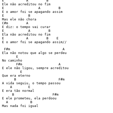
E           A         B 

Ele não acreditou no fim 

E                 A         B 

E o amor foi se apagando assim 

E            B 

Mas ele não chora 

C#m         A 

E diz: o tempo vai curar 

E            A         B 

Ela não acreditou no fim 

E           A         B    E 

 F#m                          A 

Ela não notou que algo se perdeu 

       E 

No caminho 

       F#m                  A 

E ele não ligou, sempre acreditou 

         E 

Que era eterno 

      B                     F#m 

A vida seguiu, o tempo passou 

    A        E 

E era tão normal 

     B                   F#m 

E ele prometeu, ela perdoou 

  A           B 

Mas nada foi igual 
