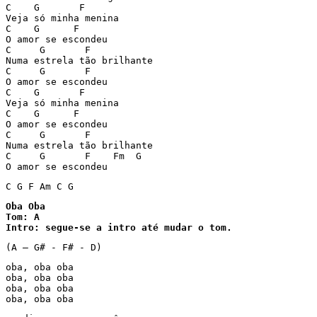
C    G       F

Veja só minha menina 

C    G      F

O amor se escondeu

C     G       F

Numa estrela tão brilhante 

C     G       F

O amor se escondeu

C    G       F

Veja só minha menina 

C    G      F

O amor se escondeu

C     G       F

Numa estrela tão brilhante 

C     G       F    Fm  G

O amor se escondeu
C G F Am C G
Oba Oba

Tom: A

Intro: segue-se a intro até mudar o tom. 
(A – G# - F# - D)
oba, oba oba 

oba, oba oba 

oba, oba oba 

oba, oba oba 