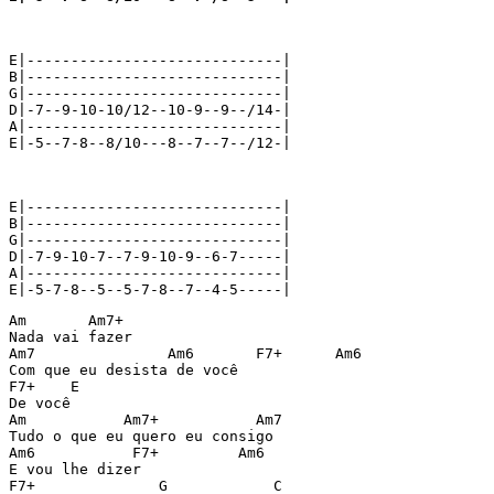
E|-----------------------------|

B|-----------------------------|

G|-----------------------------|

D|-7--9-10-10/12--10-9--9--/14-|

A|-----------------------------|

E|-5--7-8--8/10---8--7--7--/12-|

E|-----------------------------|

B|-----------------------------|

G|-----------------------------|

D|-7-9-10-7--7-9-10-9--6-7-----|

A|-----------------------------|

Am       Am7+

Nada vai fazer

Am7               Am6       F7+      Am6

Com que eu desista de você

F7+    E

De você

Am           Am7+           Am7

Tudo o que eu quero eu consigo

Am6           F7+         Am6

E vou lhe dizer

F7+              G            C
