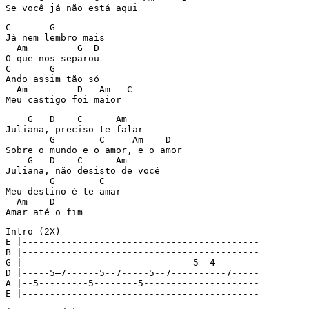
Se você já não está aqui
C	G

Já nem lembro mais

  Am	     G  D

O que nos separou

C	G

Ando assim tão só

  Am	     D   Am   C

Meu castigo foi maior
    G   D    C      Am

Juliana, preciso te falar

        G        C     Am    D

Sobre o mundo e o amor, e o amor

    G   D    C      Am

Juliana, não desisto de você

        G        C

Meu destino é te amar

  Am    D

Amar até o fim
Intro (2X)

E |-------------------------------------------

B |-------------------------------------------

G |-------------------------------5--4--------

D |-----5—7------5--7-----5--7----------7-----

A |--5---------5--------5---------------------

E |-------------------------------------------