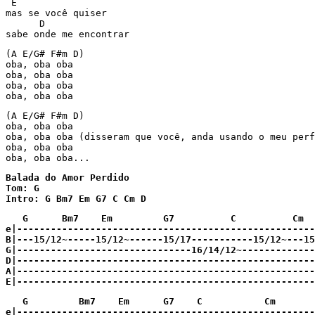
 E

mas se você quiser

      D

sabe onde me encontrar
(A E/G# F#m D)

oba, oba oba

oba, oba oba

oba, oba oba

oba, oba oba
(A E/G# F#m D)

oba, oba oba

oba, oba oba (disseram que você, anda usando o meu perf
oba, oba oba

oba, oba oba...
Balada do Amor Perdido

Tom: G

Intro: G Bm7 Em G7 C Cm D
   G      Bm7    Em         G7          C          Cm  
e|-----------------------------------------------------
B|---15/12~-----15/12~------15/17-----------15/12~---15
G|-------------------------------16/14/12~-------------
D|-----------------------------------------------------
A|-----------------------------------------------------
E|-----------------------------------------------------
   G         Bm7    Em      G7    C           Cm       
e|-----------------------------------------------------