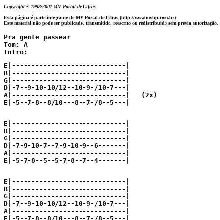
Copyright © 1998-2001 MV Portal de Cifras
Esta página é parte integrante de MV Portal de Cifras (http://www.mvhp.com.br)
Este material não pode ser publicado, transmitido, reescrito ou redistribuído sem prévia autorização.
Pra gente passear

Tom: A

Intro:
E|-----------------------------|

B|-----------------------------|

G|-----------------------------|

D|-7--9-10-10/12--10-9-/10-7---|

A|-----------------------------|   (2x)

E|-5--7-8--8/10---8--7-/8--5---|

E|-----------------------------|

B|-----------------------------|

G|-----------------------------|

D|-7-9-10-7--7-9-10-9--6-------|

A|-----------------------------|

E|-5-7-8--5--5-7-8--7--4-------|

E|-----------------------------|

B|-----------------------------|

G|-----------------------------|

D|-7--9-10-10/12--10-9-/10-7---|

A|-----------------------------|

E|-5--7-8--8/10---8--7-/8--5---|