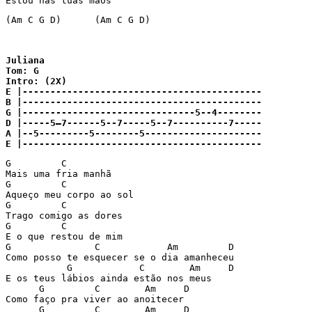
Estou nas tuas mãos 
(Am C G D)	(Am C G D) 

Juliana

Tom: G

Intro: (2X)

E |-------------------------------------------

B |-------------------------------------------

G |-------------------------------5--4--------

D |-----5—7------5--7-----5--7----------7-----

A |--5---------5--------5---------------------

E |-------------------------------------------
G	  C

Mais uma fria manhã

G	  C

Aqueço meu corpo ao sol

G	  C

Trago comigo as dores

G	  C

E o que restou de mim

G	        C	     Am		D

Como posso te esquecer se o dia amanheceu

           G	        C        Am	D

E os teus lábios ainda estão nos meus

      G	        C        Am	D

Como faço pra viver ao anoitecer

      G	        C        Am	D
