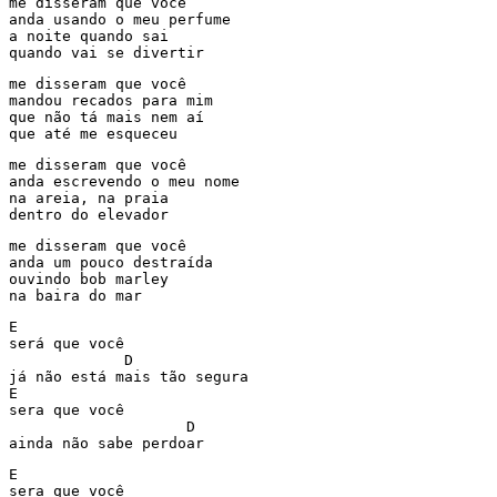
me disseram que você 

anda usando o meu perfume 

a noite quando sai 

quando vai se divertir 
me disseram que você 

mandou recados para mim 

que não tá mais nem aí 

que até me esqueceu 
me disseram que você 

anda escrevendo o meu nome 

na areia, na praia 

dentro do elevador 
me disseram que você 

anda um pouco destraída 

ouvindo bob marley 

na baira do mar 
E 

será que você 

             D 

já não está mais tão segura 

E 

sera que você 

                    D 

ainda não sabe perdoar 
E 

sera que você 
