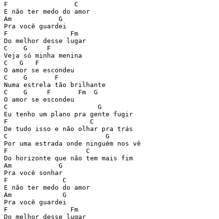
F                 C

E não ter medo do amor

Am            G

Pra você guardei

F                Fm

Do melhor desse lugar

C    G     F      

Veja só minha menina

C   G   F

O amor se escondeu

C    G       F 

Numa estrela tão brilhante

C    G     F       Fm  G

O amor se escondeu

C                       G

Eu tenho um plano pra gente fugir

F                     C

De tudo isso e não olhar pra trás 

C                         G

Por uma estrada onde ninguém nos vê

F                    C

Do horizonte que não tem mais fim

Am            G

Pra você sonhar

F              C

E não ter medo do amor

Am             G

Pra você guardei

F                Fm

Do melhor desse lugar
