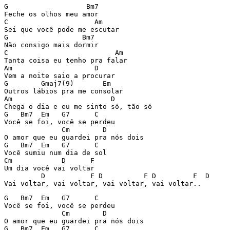
G                   Bm7

Feche os olhos meu amor

C                     Am

Sei que você pode me escutar

G                  Bm7

Não consigo mais dormir

C                          Am

Tanta coisa eu tenho pra falar

Am                    D

Vem a noite saio a procurar

G        Gmaj7(9)       Em

Outros lábios pra me consolar

Am                        D

Chega o dia e eu me sinto só, tão só

G   Bm7  Em   G7      C

Você se foi, você se perdeu

              Cm        D

O amor que eu guardei pra nós dois

G   Bm7  Em   G7      C

Você sumiu num dia de sol

Cm            D      F

Um dia você vai voltar

         D           F D          F D         F  D

Vai voltar, vai voltar, vai voltar, vai voltar..
G   Bm7  Em   G7      C

Você se foi, você se perdeu

              Cm        D

O amor que eu guardei pra nós dois

G   Bm7  Em   G7      C
