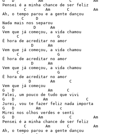
G   D          Am           C         Am

Pensei é a minha chance de ser feliz

         C        Am       C          Am

Ah, o tempo parou e a gente dançou

        C     D

Nada mais nos separou

G            D      Am

Vem que já começou, a vida chamou

      C                G

É hora de acreditar no amor

            D      Am

Vem que já começou, a vida chamou

      C                G

É hora de acreditar no amor

            D      Am

Vem que já começou, a vida chamou

      C                G

É hora de acreditar no amor

           D        Am      C

Vem que já começou

G   D              Am      C

Falei, um pouco de tudo que vivi

G   D            Am                C

Jurei, vou te fazer feliz nada importa

G   D         Am        c

Mirei nos olhos verdes e senti

G   D          Am           C         Am

Pensei é a minha chance de ser feliz

         C        Am       C          Am

Ah, o tempo parou e a gente dançou
