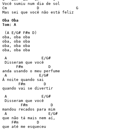
Você sumiu num dia de sol

Cm             D                G

Mas sei que você não está feliz
Oba Oba

Tom: A
 (A E/G# F#m D)

oba, oba oba

oba, oba oba

oba, oba oba

oba, oba oba
 A               E/G#

 Disseram que você

      F#m           D

anda usando o meu perfume

 A              E/G#

À noite quando sai

       F#m        D

quando vai se divertir
 A               E/G#

 Disseram que você

        F#m          D

mandou recados para mim

 A                  E/G#

que não tá mais nem aí,

    F#m        D

que até me esqueceu