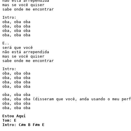
não está arrependida 

mas se você quiser 

sabe onde me encontrar 
Intro: 

oba, oba oba 

oba, oba oba 

oba, oba oba 

oba, oba oba 
E.. 

será que você 

não está arrependida 

mas se você quiser 

sabe onde me encontrar 
Intro: 

oba, oba oba 

oba, oba oba 

oba, oba oba 

oba, oba oba 
oba, oba oba 

oba, oba oba (disseram que você, anda usando o meu perf
oba, oba oba 

oba, oba oba 
Estou Aqui

Tom: E

Intro: C#m B F#m E