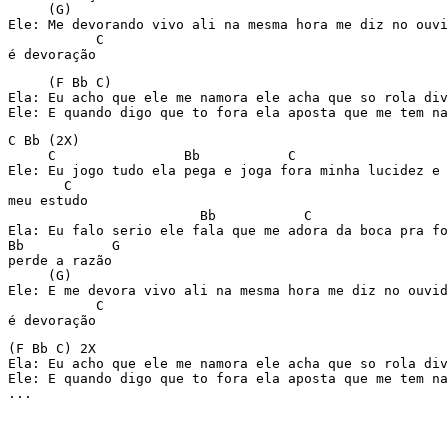
     (G) 

Ele: Me devorando vivo ali na mesma hora me diz no ouvi
           C 

é devoração 
     (F Bb C) 

Ela: Eu acho que ele me namora ele acha que so rola div
Ele: E quando digo que to fora ela aposta que me tem na
C Bb (2X) 

     C                Bb           C                   
Ele: Eu jogo tudo ela pega e joga fora minha lucidez e 
       C 

meu estudo 

                        Bb           C  

Ela: Eu falo serio ele fala que me adora da boca pra fo
Bb           G 

perde a razão 

     (G) 

Ele: E me devora vivo ali na mesma hora me diz no ouvid
           C 

é devoração 
(F Bb C) 2X 

Ela: Eu acho que ele me namora ele acha que so rola div
Ele: E quando digo que to fora ela aposta que me tem na
...