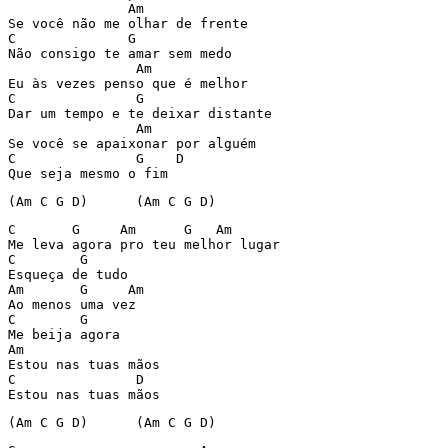
	       Am 

Se você não me olhar de frente 

C	       G 

Não consigo te amar sem medo 

		Am 

Eu às vezes penso que é melhor 

C		G 

Dar um tempo e te deixar distante 

	        Am 

Se você se apaixonar por alguém 

C		G    D 

Que seja mesmo o fim 
(Am C G D)	(Am C G D) 
C       G     Am      G	  Am 

Me leva agora pro teu melhor lugar 

C        G 

Esqueça de tudo 

Am       G     Am 

Ao menos uma vez 

C        G 

Me beija agora 

Am 

Estou nas tuas mãos 

C		D 

Estou nas tuas mãos 
(Am C G D)	(Am C G D) 