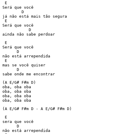
 E

Será que você

        D

já não está mais tão segura

 E

Será que você

           D

ainda não sabe perdoar
 E

Será que você

      D

não está arrependida

 E

mas se você quiser

      D

sabe onde me encontrar
(A E/G# F#m D)

oba, oba oba

oba, oba oba

oba, oba oba

oba, oba oba
(A E/G# F#m D - A E/G# F#m D)
 E

sera que você

      D

não está arrependida
