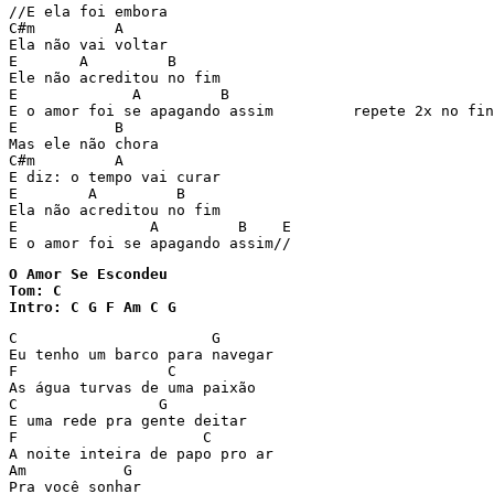
//E ela foi embora 

C#m         A 

Ela não vai voltar 

E       A         B 

Ele não acreditou no fim 

E             A         B 

E o amor foi se apagando assim         repete 2x no fin
E           B 

Mas ele não chora 

C#m         A 

E diz: o tempo vai curar 

E        A         B 

Ela não acreditou no fim 

E               A         B    E 

O Amor Se Escondeu

Tom: C

Intro: C G F Am C G
C                      G

Eu tenho um barco para navegar

F                 C

As água turvas de uma paixão

C                G

E uma rede pra gente deitar

F                     C  

A noite inteira de papo pro ar

Am           G

Pra você sonhar
