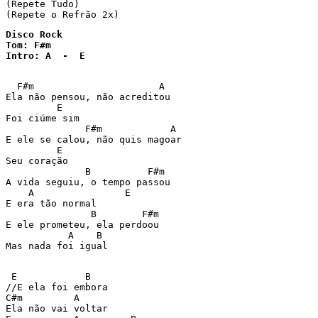
(Repete Tudo)

(Repete o Refrão 2x)
Disco Rock

Tom: F#m

Intro: A  -  E 

  F#m                      A 

Ela não pensou, não acreditou 

         E 

Foi ciúme sim 

              F#m            A 

E ele se calou, não quis magoar 

         E 

Seu coração 

              B          F#m 

A vida seguiu, o tempo passou 

    A                E 

E era tão normal 

               B        F#m 

E ele prometeu, ela perdoou 

           A    B 

Mas nada foi igual 

 E            B 

//E ela foi embora 

C#m         A 

Ela não vai voltar 
