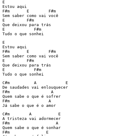
E

Estou aqui

F#m       E        F#m

Sem saber como vai você

E         F#m

Que deixou para trás

E            F#m 

Tudo o que sonhei
E

Estou aqui

F#m       E        F#m

Sem saber como vai você

E         F#m

Que deixou para trás

E            F#m 

Tudo o que sonhei
C#m          A            E

De saudades vai enlouquecer

F#m                 A

Quem sabe o que é sofrer

F#m                A

Já sabe o que é o amor
C#m        A           E

A tristeza vai adormecer

F#m                   A

Quem sabe o que é sonhar

F#m               E
