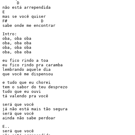
      D    

não está arrependida 

E 

mas se você quiser 

F#              D               

sabe onde me encontrar 
Intro: 

oba, oba oba 

oba, oba oba 

oba, oba oba 

oba, oba oba 
eu fico rindo a toa 

eu fico rindo pra caramba 

lembrando aquele dia 

que você me dispensou 
e tudo que eu chorei 

tem o sabor do teu desprezo 

tudo que eu ouvi 

tá valendo pra você 
será que você 

já não está mais tão segura 

será que você 

ainda não sabe perdoar 
E.. 

será que você 
