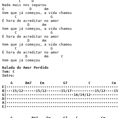
        C     D

Nada mais nos separou

G            D      Am

Vem que já começou, a vida chamou

      C                G

É hora de acreditar no amor

            D      Am

Vem que já começou, a vida chamou

      C                G

É hora de acreditar no amor

            D      Am

Vem que já começou, a vida chamou

      C                G

É hora de acreditar no amor

           D        Am      C

Vem que já começou
Balada do Amor Perdido

Tom: C

Intro:
    G      Bm7    Em         G7          C          Cm 
E|-----------------------------------------------------
B|---15/12~-----15/12~------15/17-----------15/12~---15
G|--------------------------------16/14/12~------------
D|-----------------------------------------------------
A|-----------------------------------------------------
E|-----------------------------------------------------
    G         Bm7    Em      G7    C           Cm      