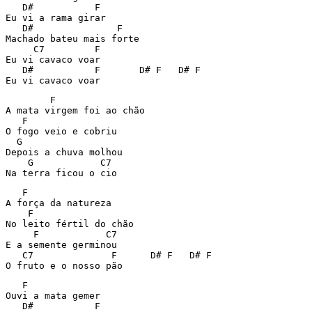
   D#	        F

Eu vi a rama girar

   D#		    F

Machado bateu mais forte

     C7	        F

Eu vi cavaco voar

   D#	        F	D# F   D# F

Eu vi cavaco voar
        F

A mata virgem foi ao chão

   F

O fogo veio e cobriu

  G

Depois a chuva molhou

    G	         C7

Na terra ficou o cio
   F

A força da natureza

    F

No leito fértil do chão

     F		  C7

E a semente germinou

   C7	 	   F	  D# F   D# F

O fruto e o nosso pão
   F

Ouvi a mata gemer

   D#	        F
