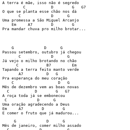
A terra é mãe, isso não é segredo

         C           D        G   G7

O que se planta esse chão nos dá

       C             D      G

Uma promessa a São Miguel Arcanjo

    Em     A7        D        G

Pra mandar chuva pro milho brotar...
    G             D      G

Passou setembro, outubro já chegou

       C             D      G

Já vejo o milho brotando no chão

      C            B7         Em

Tapando a terra feito manto verde

       A7          D   G

Pra esperança do meu coração

    C                   D   G

Mês de dezembro vem as boas novas

  C           D        G   G7

A roça toda já se embonecou

 C             D      G

Uma oração agradecendo a Deus

Em     A7        D        G

E comer o fruto que já madurou...
     G             D      G

Mês de janeiro, comer milho assado

  C             D           G
