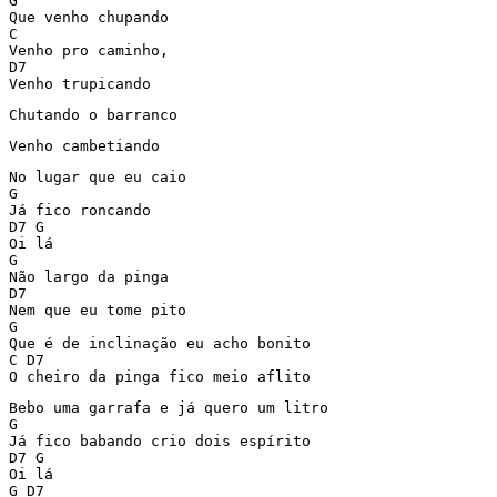
G

Que venho chupando

C

Venho pro caminho,

D7 

Venho trupicando
Chutando o barranco
Venho cambetiando
No lugar que eu caio

G

Já fico roncando

D7 G

Oi lá

G 

Não largo da pinga

D7

Nem que eu tome pito

G

Que é de inclinação eu acho bonito

C D7

O cheiro da pinga fico meio aflito
Bebo uma garrafa e já quero um litro

G

Já fico babando crio dois espírito

D7 G

Oi lá

G D7 
