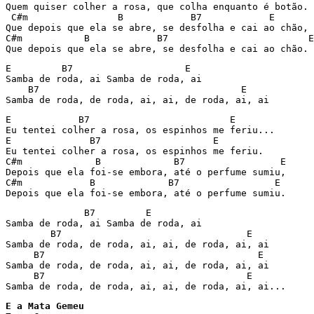
Quem quiser colher a rosa, que colha enquanto é botão.

 C#m                B            B7            E

Que depois que ela se abre, se desfolha e cai ao chão,

C#m           B            B7                         E

Que depois que ela se abre, se desfolha e cai ao chão.
E         B7                    E

Samba de roda, ai Samba de roda, ai

    B7                                    E

Samba de roda, de roda, ai, ai, de roda, ai, ai
E            B7                         E

Eu tentei colher a rosa, os espinhos me feriu...

E              B7                    E

Eu tentei colher a rosa, os espinhos me feriu.

C#m             B             B7                 E

Depois que ela foi-se embora, até o perfume sumiu,

C#m            B             B7                 E

Depois que ela foi-se embora, até o perfume sumiu.
              B7         E

Samba de roda, ai Samba de roda, ai

        B7                                 E

Samba de roda, de roda, ai, ai, de roda, ai, ai

     B7                                      E

Samba de roda, de roda, ai, ai, de roda, ai, ai

     B7                                    E

Samba de roda, de roda, ai, ai, de roda, ai, ai...
E a Mata Gemeu
