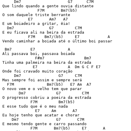
     Dm7                    G7      C7M

Que lindo quando a gente ouvia distante

               F7M       Bm7(b5)

O som daquele triste berrante

           E7       Am7   A7

E um boiadeiro a gritar, êia!

  Dm7               G7         C7M

E eu ficava ali na beira da estrada

           F7M    Bm7/(b5)     E7            A

Vendo caminhar a boiada até o último boi passar
 Bm7        E7              A

Ali passava boi, passava boiada

              F#m7                 Bm7

Tinha uma palmeira na beira da estrada

             E7             A  Dm G C F E7

Onde foi cravado muito coração  

     Dm7                G7     C7M

Mas sempre foi assim e sempre será

  F7M              Bm7(b5)   E7 Am  A7

O novo vem e o velho tem que parar

       Dm7             G7         C7M

O progresso cobriu a poeira da estrada

            F7M         Bm7(b5)

E esse tudo que é o meu nada

              E7     Am       A7

Eu hoje tenho que acatar e chorar

    Dm7                G7       C7M

E mesmo tendo gente e carro passando

            F7M       Bm7(b5)     E7       A
