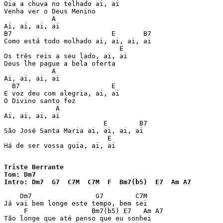
Oia a chuva no telhado ai, ai

Venha ver o Deus Menino

            A

Ai, ai, ai, ai

B7                         E       B7

Como está todo molhado ai, ai, ai, ai

                             E

Os três reis a seu lado, ai, ai

Deus lhe pague a bela oferta

            A

Ai, ai, ai, ai

  B7                       E

E voz deu com alegria, ai, ai

O Divino santo fez

             A

Ai, ai, ai, ai

                         E        B7

São José Santa Maria ai, ai, ai, ai

                          E

Há de ser vossa guia, ai, ai

Triste Berrante

Tom: Dm7

Intro: Dm7  G7  C7M  C7M  F  Bm7(b5)  E7  Am A7
    Dm7                G7        C7M

Já vai bem longe este tempo, bem sei

     F                Bm7(b5) E7   Am A7

Tão longe que até penso que eu sonhei
