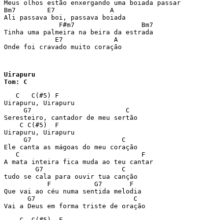
Meus olhos estão enxergando uma boiada passar

Bm7        E7              A

Ali passava boi, passava boiada

              F#m7                 Bm7

Tinha uma palmeira na beira da estrada

             E7             A 

Onde foi cravado muito coração
Uirapuru

Tom: C
   C   C(#5) F

Uirapuru, Uirapuru

     G7                        C

Seresteiro, cantador de meu sertão

    C C(#5)  F

Uirapuru, Uirapuru

     G7                       C

Ele canta as mágoas do meu coração

   C                               F

A mata inteira fica muda ao teu cantar

        G7                    C

tudo se cala para ouvir tua canção

           F           G7       F

Que vai ao céu numa sentida melodia

      G7                         C

Vai a Deus em forma triste de oração
    C  C(#5)  F
