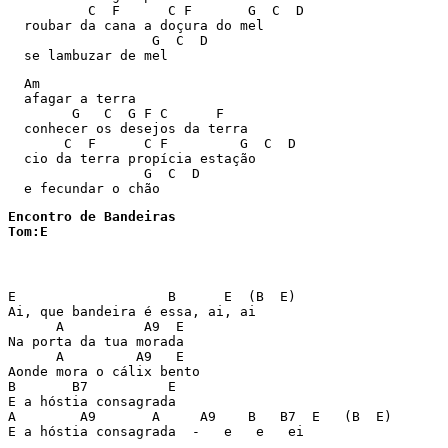
          C  F      C F       G  C  D

  roubar da cana a doçura do mel

                  G  C  D

  se lambuzar de mel
  Am

  afagar a terra

        G   C  G F C      F

  conhecer os desejos da terra

       C  F      C F         G  C  D

  cio da terra propícia estação

                 G  C  D

  e fecundar o chão
Encontro de Bandeiras

Tom:E
E                   B      E  (B  E) 

Ai, que bandeira é essa, ai, ai 

      A          A9  E 

Na porta da tua morada 

      A         A9   E 

Aonde mora o cálix bento 

B       B7          E 

E a hóstia consagrada 

A        A9       A     A9    B   B7  E   (B  E) 

E a hóstia consagrada  -   e   e   ei 
