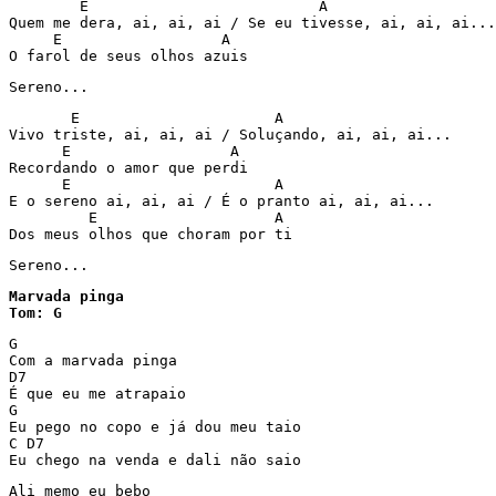
        E                          A

Quem me dera, ai, ai, ai / Se eu tivesse, ai, ai, ai...

     E                  A

O farol de seus olhos azuis
Sereno...
       E                      A

Vivo triste, ai, ai, ai / Soluçando, ai, ai, ai...

      E                  A

Recordando o amor que perdi

      E                       A

E o sereno ai, ai, ai / É o pranto ai, ai, ai...

         E                    A

Sereno...
Marvada pinga

Tom: G
G

Com a marvada pinga

D7

É que eu me atrapaio

G

Eu pego no copo e já dou meu taio

C D7

Eu chego na venda e dali não saio
Ali memo eu bebo