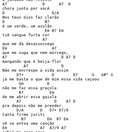
A7               D      A7  D

chora junto por você

D                    D/A

Nos teus óios faz clarão

D                 B7

é um verde, um azulão

                  Em B7 Em

tiê sangue furta cor

                 A7

que me dá desassossego

Em                   A7

que me suga que nem morcego,

A7                       D A7 D

mangando que é beija-flor

         A7              D

Não me encrespe a vida assim

      D7+            D        D7      G   G#° G

já me basta o que de mim essa vida caçoou

       Gm          D

não me faz essa graçola

       B7           Em

de me abrir essa gaiola

      A7              D    A7 D

pra depois não me prender.

      D/A       D   D7+ D7/9

Canta firme juriti

        B7         Em  B7 Em

vê se entoa uma canção

Em              A7  A7/9 A7
