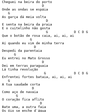
Cheguei na beira do porto

                    D

Onde as ondas se espáia

   G

As garça dá meia volta

                      D

E senta na beira da praia

E o cuitelinho não gosta

                      G             D C D G

Que o botão de rosa caia, ai, ai, ai

              G

Aí quando eu vim de minha terra

                D

Despedi da parentaia

      G

Eu entrei no Mato Grosso

                    D

Dei em terras paraguaia

Lá tinha revolução

                     G              D C D G

Enfrentei fortes bataia, ai, ai, ai

   G

A tua saudade corta

               D

Como aço de navaia

       G

O coração fica aflito

                   D

Bate uma, a outra faia

Os óio se enche d`água
