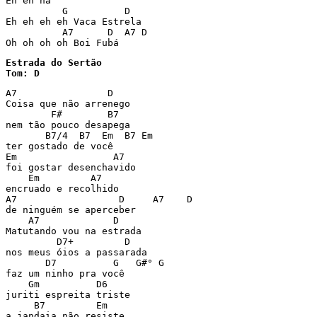
Eh eh há

          G          D

Eh eh eh eh Vaca Estrela

          A7      D  A7 D

Oh oh oh oh Boi Fubá
Estrada do Sertão

Tom: D
A7                D

Coisa que não arrenego

        F#        B7

nem tão pouco desapega

       B7/4  B7  Em  B7 Em

ter gostado de você

Em                 A7

foi gostar desenchavido

    Em         A7

encruado e recolhido

A7                  D     A7    D

de ninguém se aperceber

    A7             D

Matutando vou na estrada

         D7+         D

nos meus óios a passarada

       D7          G   G#° G

faz um ninho pra você

    Gm          D6

juriti espreita triste

     B7         Em

a jandaia não resiste
