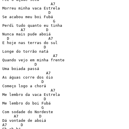
                     A7

Morreu minha vaca Estrela

                    D

Se acabou meu boi Fubá

                      G

Perdi tudo quanto eu tinha

        A7         D

Nunca mais pude aboiá

  D                 A7

E hoje nas terras do sul

                  D

Longe do torrão natá

                      A7

Quando vejo em minha frente

              D

Uma boiada passá

                   A7

As águas corre dos óio

                 D

Começo logo a chorá

                     A7

Me lembro da vaca Estrela

                  D

Me lembro do boi Fubá

                 G

Com sodade do Nordeste

     A7         D

Dá vontade de aboiá

A7      D
