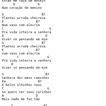
Então me faça um desejo

      D            G

Num coração de menino
G                    B7

Plantei arruda cheirosa

E                 B7

Num vaso com alecrim

C                        G

Prá vida inteira a senhora

A                      D

Viver só pensando em mim

G                    B7

Plantei arruda cheirosa

E                 B7

num vaso com alecrim

        C               G

Prá vida inteira a senhora

     D

Viver só pensando em mim
G                      B7

Senhora dos meus caminhos

Em                 B7

E belos olhinhos teus

C                       G

Só quero ter seus carinhos

A                 D

Mais nada me faz tão
     G                B7
