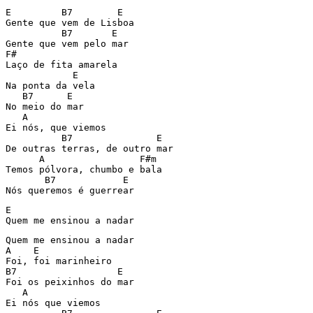
E         B7        E

Gente que vem de Lisboa

          B7       E

Gente que vem pelo mar

F#

Laço de fita amarela

            E

Na ponta da vela

   B7      E

No meio do mar

   A

Ei nós, que viemos

          B7               E

De outras terras, de outro mar

      A                 F#m

Temos pólvora, chumbo e bala

       B7            E

Nós queremos é guerrear
E

Quem me ensinou a nadar
Quem me ensinou a nadar

A    E

Foi, foi marinheiro

B7                  E

Foi os peixinhos do mar

   A

Ei nós que viemos
