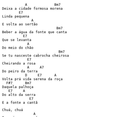
           A             Bm7   

Deixa a cidade formosa morena

        E7

Linda pequena

              A 

E volta ao sertão

                          Bm7

Beber a água da fonte que canta

          E7

Que se levanta

            A

Do meio do chão

                           Bm7

Se tu nasceste cabrocha cheirosa

            E7

Cheirando a rosa

            A     A7

Do peiro da terra

           D     E7      A

Volta prá vida serena da roça

  F#7      Bm7

Daquela palhoça

   E7     A

Do alto da serra

             E7

E a fonte a cantã
Chuá, chuá

               A
