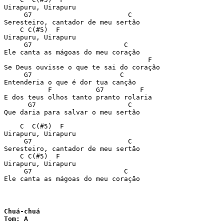
Uirapuru, Uirapuru

     G7                        C

Seresteiro, cantador de meu sertão

    C C(#5)  F

Uirapuru, Uirapuru

     G7                       C

Ele canta as mágoas do meu coração

                                    F

Se Deus ouvisse o que te sai do coração

     G7                      C

Entenderia o que é dor tua canção

           F           G7         F

E dos teus olhos tanto pranto rolaria

      G7                       C

Que daria para salvar o meu sertão
    C  C(#5)  F

Uirapuru, Uirapuru

     G7                        C

Seresteiro, cantador de meu sertão

    C C(#5)  F

Uirapuru, Uirapuru

     G7                       C

Ele canta as mágoas do meu coração
Chuá-chuá

Tom: A