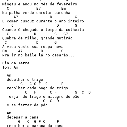
Mingau e angu no mês de fevereiro

  C            B7         Em

Na palha verde enrolar pamonha

     A7              D          G

E comer cuscuz durante o ano inteiro

    C                   D       G

Quando é chegado o tempo da colheita

  C           D        G   G7

Quebra de milho, grande mutirão

 C             D       G

A vida veste sua roupa nova

Em     A7        D        G

Pra ir no baile lá no casarão...
Cio da Terra

Tom: Am
  Am

  debulhar o trigo

        G   C G F  C      F

  recolher cada bago do trigo

          C   F      C F        G  C  D

  forjar do trigo o milagre do pão

                  G  C  D

  e se fartar de pão
  Am

  decepar a cana

       G   C  G F C     F

  recolher a garapa da cana
