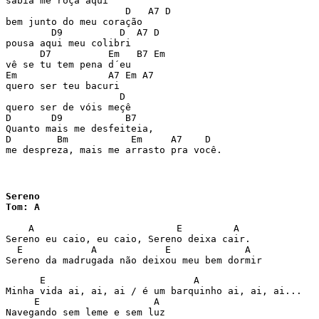
sabiá me roça aqui

                     D   A7 D

bem junto do meu coração

        D9          D  A7 D

pousa aqui meu colibri

      D7          Em   B7 Em

vê se tu tem pena d´eu

Em                A7 Em A7

quero ser teu bacuri

                    D

quero ser de vóis meçê

D       D9           B7

Quanto mais me desfeiteia,

D        Bm           Em     A7    D

me despreza, mais me arrasto pra você.
Sereno

    A                         E         A

Sereno eu caio, eu caio, Sereno deixa cair.

  E            A            E             A

Sereno da madrugada não deixou meu bem dormir
      E                          A

Minha vida ai, ai, ai / é um barquinho ai, ai, ai...

     E                    A

Navegando sem leme e sem luz
