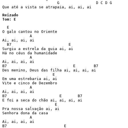
                        G                D C D G

Que até a vista se atrapaia, ai, ai, ai
Reizado

Tom: E
  E

O galo cantou no Oriente

            A

Ai, ai, ai, ai

  B7                         E

Surgiu a estrela da guia ai, ai

Há no céus da humanidade

            A

Ai, ai, ai, ai

B7                             E        B7

Des menino, Deus das filha ai, ai, ai, ai

                      E

Em uma estrebaria ai, ai

Vite e cinco de Dezembro

            A

Ai, ai, ai, ai

B7                       E       B7

E foi a seca do chão ai, ai, ai, ai

                       E

Pra nossa salvação ai, ai

Senhora dona da casa

            A

Ai, ai, ai, ai

B7                         E
