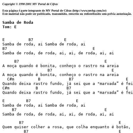
Copyright © 1998-2001 MV Portal de Cifras
Esta página é parte integrante de MV Portal de Cifras (http://www.mvhp.com.br)
Este material não pode ser publicado, transmitido, reescrito ou redistribuído sem prévia autorização.
Samba de Roda

Tom: E
E          B7             E

Samba de roda, ai Samba de roda, ai

B7                                    E

Samba de roda, de roda, ai, ai, de roda, ai, ai
     B7                                    E

A moça quando é bonita, conheço o rastro na areia

                   B7                         E

A moça quando é bonita, conheço o rastro na areia

  C#m          B            B7                      E

Quando deixa rastro fundo, já sei que a "marvada” é fei
C#m           B            B7                       E

Quando deixa rastro fundo, já sei que a "marvada” é fei
E         B7                   E

Samba de roda, ai Samba de roda, ai

    B7                                     E

Samba de roda, de roda, ai, ai, de roda, ai, ai
       B7                                        E

Quem quiser colher a rosa, que colha enquanto é botão,

         B7                                      E
