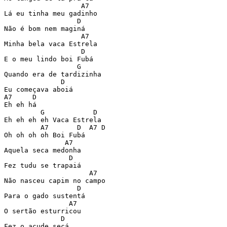
                   A7

Lá eu tinha meu gadinho

                  D

Não é bom nem maginá

                   A7

Minha bela vaca Estrela

                   D

E o meu lindo boi Fubá

                  G

Quando era de tardizinha

              D

Eu começava aboiá

A7     D

Eh eh há

         G            D

Eh eh eh eh Vaca Estrela

         A7       D  A7 D

Oh oh oh oh Boi Fubá

               A7

Aquela seca medonha

                D

Fez tudu se trapaiá

                     A7

Não nasceu capim no campo

                  D

Para o gado sustentá

                A7

O sertão esturricou

              D

Fez o açude secá
