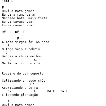
Tom: C
F

Ouvi a mata gemer

Eu vi a rama girar

Machado bateu mais forte

Eu vi cavaco voar

Eu vi cavaco voar
D#  F  D#  F
        F

A mata virgem foi ao chão

   F

O fogo veio e cobriu

  G

Depois a chuva molhou

    G	         C7

Na terra ficou o cio
   F

Roceiro de dar suporte

   F

Cultivando o nosso chão

  F	       C7

Acariciando a terra

   C7		 F	D# F   D# F

E fazendo plantação
   F

Ouvi a mata gemer
