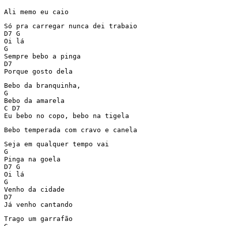
Ali memo eu caio
Só pra carregar nunca dei trabaio

D7 G

Oi lá

G

Sempre bebo a pinga

D7

Porque gosto dela
Bebo da branquinha,

G

Bebo da amarela

C D7

Eu bebo no copo, bebo na tigela
Bebo temperada com cravo e canela
Seja em qualquer tempo vai

G

Pinga na goela

D7 G

Oi lá

G

Venho da cidade

D7

Já venho cantando
Trago um garrafão
