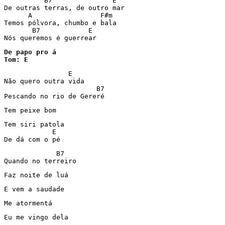
          B7               E

De outras terras, de outro mar

      A                 F#m

Temos pólvora, chumbo e bala

       B7            E

De papo pro á

Tom: E
                E

Não quero outra vida

                       B7

Pescando no rio de Gereré
Tem peixe bom
Tem siri patola

            E

De dá com o pé
             B7

Quando no terreiro
Faz noite de luá
E vem a saudade
Me atormentá
Eu me vingo dela