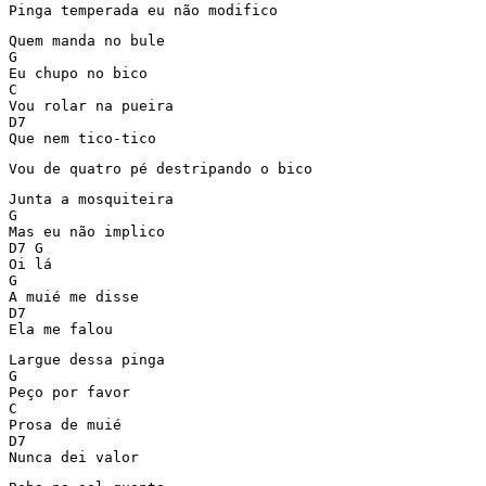
Pinga temperada eu não modifico
Quem manda no bule

G 

Eu chupo no bico

C

Vou rolar na pueira

D7

Que nem tico-tico
Vou de quatro pé destripando o bico
Junta a mosquiteira

G

Mas eu não implico

D7 G

Oi lá

G

A muié me disse

D7

Ela me falou
Largue dessa pinga

G

Peço por favor

C

Prosa de muié

D7

Nunca dei valor