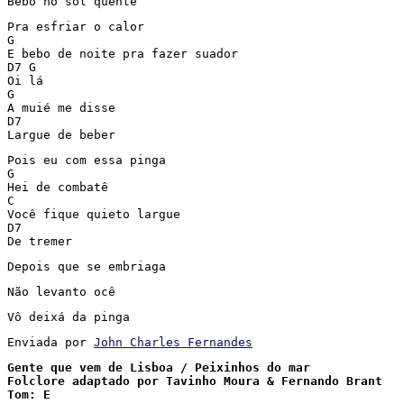
Bebo no sol quente
Pra esfriar o calor

G

E bebo de noite pra fazer suador

D7 G

Oi lá

G

A muié me disse

D7

Largue de beber
Pois eu com essa pinga

G

Hei de combatê

C

Você fique quieto largue

D7

De tremer
Depois que se embriaga
Não levanto ocê
Enviada por 
John Charles Fernandes
Gente que vem de Lisboa / Peixinhos do mar

Folclore adaptado por Tavinho Moura & Fernando Brant

Tom: E