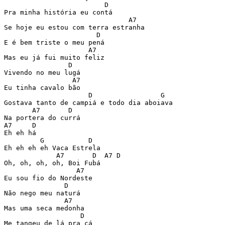
                         D

Pra minha história eu contá

                               A7

Se hoje eu estou com terra estranha

                       D

E é bem triste o meu pená

                     A7

Mas eu já fui muito feliz

                D

Vivendo no meu lugá

                 A7

Eu tinha cavalo bão

                     D                 G

Gostava tanto de campiá e todo dia aboiava

       A7       D

Na portera do currá

A7     D

Eh eh há

         G           D

Eh eh eh eh Vaca Estrela

             A7       D  A7 D

Oh, oh, oh, oh, Boi Fubá

                  A7

Eu sou fio do Nordeste

               D

Não nego meu naturá

               A7

Mas uma seca medonha

                   D

Me tangeu de lá pra cá
