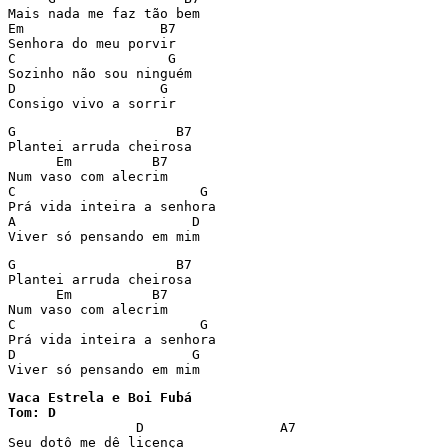
Mais nada me faz tão bem

Em                 B7

Senhora do meu porvir

C                   G

Sozinho não sou ninguém

D                  G

Consigo vivo a sorrir
G                    B7

Plantei arruda cheirosa

      Em          B7

Num vaso com alecrim

C                       G

Prá vida inteira a senhora

A                      D

Viver só pensando em mim
G                    B7

Plantei arruda cheirosa

      Em          B7

Num vaso com alecrim

C                       G

Prá vida inteira a senhora

D                      G

Viver só pensando em mim
Vaca Estrela e Boi Fubá

Tom: D

		D                 A7

Seu dotô me dê licença
