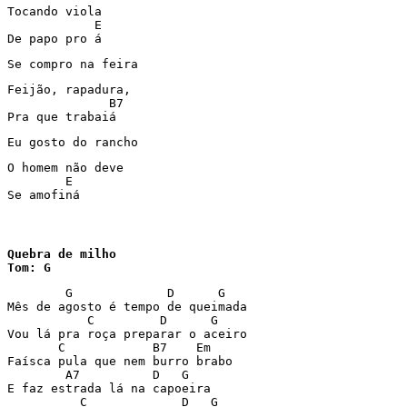
Tocando viola

            E

Se compro na feira
Feijão, rapadura,

              B7

Pra que trabaiá
Eu gosto do rancho
O homem não deve

        E

Se amofiná
Quebra de milho

Tom: G
        G             D      G

Mês de agosto é tempo de queimada

           C         D      G

Vou lá pra roça preparar o aceiro

       C            B7    Em

Faísca pula que nem burro brabo

        A7          D   G

E faz estrada lá na capoeira

          C             D   G
