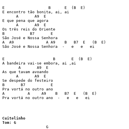
E                   B      E  (B  E) 

E encontro tão bonita, ai, ai 

      A       A9  E 

E que pena que agora 

      A       A9  E 

Os três reis do Oriente 

B           B7       E 

São José e Nossa Senhora 

A  A9              A A9    B   B7  E   (B  E) 

São José e Nossa Senhora  -   e   e   ei 

E                     B       E  (B  E) 

A bandeira vai-se embora, ai ,ai 

       A       A9  E 

As que tavam avoando 

      A       A9  E 

Se despede do festeiro 

B       B7           E 

Pra vortá no outro ano 

A          A     A9    B   B7  E   (B  E) 

Pra vortá no outro ano  -   e   e   ei 

Cuitelinho

Tom: G

                   G
