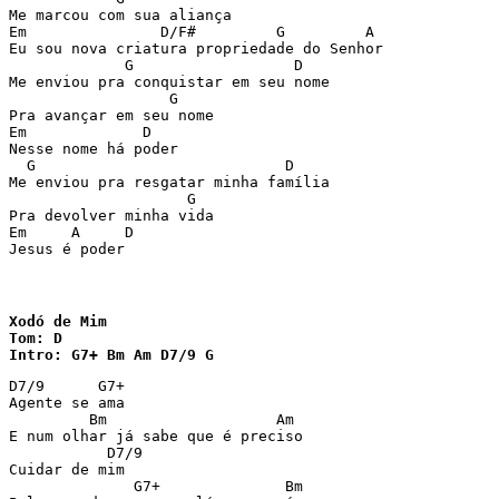
Me marcou com sua aliança

Em               D/F#         G         A

Eu sou nova criatura propriedade do Senhor

             G                  D

Me enviou pra conquistar em seu nome 

                  G

Pra avançar em seu nome

Em             D

Nesse nome há poder

  G                            D

Me enviou pra resgatar minha família 

                    G

Pra devolver minha vida 

Em     A     D

Jesus é poder
Xodó de Mim

Tom: D

Intro: G7+ Bm Am D7/9 G
D7/9      G7+

Agente se ama

         Bm                   Am

E num olhar já sabe que é preciso

           D7/9

Cuidar de mim

              G7+              Bm
