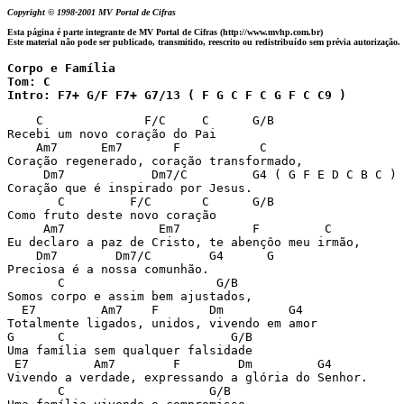
Copyright © 1998-2001 MV Portal de Cifras
Esta página é parte integrante de MV Portal de Cifras (http://www.mvhp.com.br)
Este material não pode ser publicado, transmitido, reescrito ou redistribuído sem prévia autorização.
Corpo e Família

Tom: C

Intro: F7+ G/F F7+ G7/13 ( F G C F C G F C C9 )
    C              F/C     C      G/B

Recebi um novo coração do Pai

    Am7      Em7       F           C

Coração regenerado, coração transformado,

     Dm7            Dm7/C         G4 ( G F E D C B C )

Coração que é inspirado por Jesus.

       C         F/C       C      G/B

Como fruto deste novo coração

     Am7             Em7          F         C

Eu declaro a paz de Cristo, te abençôo meu irmão,

    Dm7        Dm7/C        G4      G

Preciosa é a nossa comunhão.

       C                     G/B

Somos corpo e assim bem ajustados,

  E7         Am7    F       Dm         G4

Totalmente ligados, unidos, vivendo em amor

G      C                       G/B

Uma família sem qualquer falsidade

 E7         Am7        F        Dm         G4

Vivendo a verdade, expressando a glória do Senhor.

       C                    G/B
