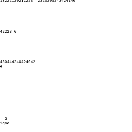
13222120212223  2323203245424140

42223 G 

                                                        
430444240424042

e

  G

igno. 
