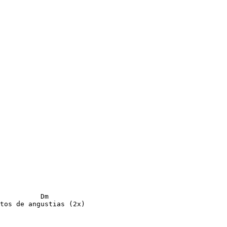
     

          Dm

tos de angustias (2x)
