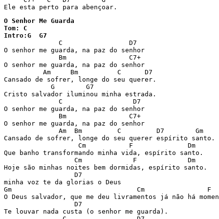
O Senhor Me Guarda

Tom: C

Intro:G  G7

              C                 D7     

O senhor me guarda, na paz do senhor 

              Bm                C7+

O senhor me guarda, na paz do senhor

          Am     Bm          C      D7

Cansado de sofrer, longe do seu querer.

            G        G7

Cristo salvador iluminou minha estrada.

              C                  D7

O senhor me guarda, na paz do senhor 

              Bm                C7+

O senhor me guarda, na paz do senhor

              Am  Bm         C         D7        Gm    
Cansado de sofrer, longe do seu querer espírito santo.

                   Cm           F              Dm

Que banho transformando minha vida, espírito santo.

                  Cm             F             Dm

Hoje são minhas noites bem dormidas, espírito santo.

                  D7

minha voz te da glorias o Deus

Gm                                Cm                F  
O Deus salvador, que me deu livramentos já não há momen
                  D7                                  

Te louvar nada custa (o senhor me guarda).

               C                  D7     
