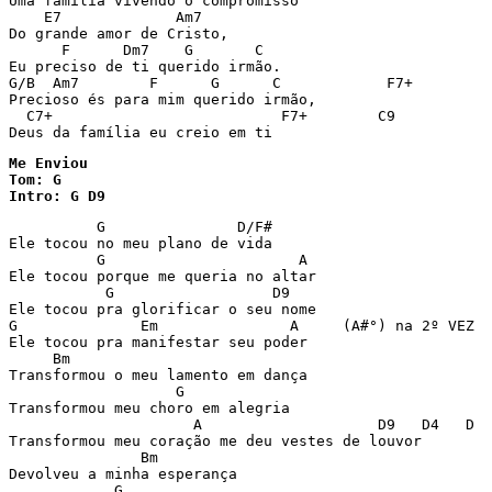
Uma família vivendo o compromisso

    E7             Am7

Do grande amor de Cristo,

      F      Dm7    G       C

Eu preciso de ti querido irmão.

G/B  Am7        F      G      C            F7+

Precioso és para mim querido irmão,

  C7+                          F7+        C9

Me Enviou

Tom: G

Intro: G D9
          G               D/F#

Ele tocou no meu plano de vida

          G                      A   

Ele tocou porque me queria no altar

           G                  D9

Ele tocou pra glorificar o seu nome

G              Em               A     (A#°) na 2º VEZ

Ele tocou pra manifestar seu poder

     Bm   

Transformou o meu lamento em dança

                   G

Transformou meu choro em alegria

                     A                    D9   D4   D

Transformou meu coração me deu vestes de louvor

               Bm

Devolveu a minha esperança

            G
