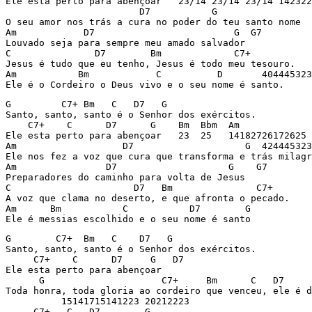
Ele esta perto para abençoar   23/14 23/14 23/14 142322
                        D7           G

O seu amor nos trás a cura no poder do teu santo nome 

Am            D7                         G  G7

Louvado seja para sempre meu amado salvador

C               D7        Bm             C7+

Jesus é tudo que eu tenho, Jesus é todo meu tesouro.

Am           Bm            C          D       404445323
Ele é o Cordeiro o Deus vivo e o seu nome é santo. 
G         C7+ Bm   C   D7   G

Santo, santo, santo é o Senhor dos exércitos.

    C7+    C      D7      G    Bm  Bbm  Am

Ele esta perto para abençoar   23  25   14182726172625 
Am                   D7                    G  424445323
Ele nos fez a voz que cura que transforma e trás milagr
Am                D7                    G    G7 

Preparadores do caminho para volta de Jesus

C                      D7   Bm               C7+

A voz que clama no deserto, e que afronta o pecado.

Am      Bm           C           D7        G

Ele é messias escolhido e o seu nome é santo
G        C7+  Bm   C    D7   G

Santo, santo, santo é o Senhor dos exércitos.

     C7+    C      D7     G   D7

Ele esta perto para abençoar

      G                     C7+     Bm      C   D7     
Toda honra, toda gloria ao cordeiro que venceu, ele é d
          15141715141223 20212223

     C7+   C   D7        G    
