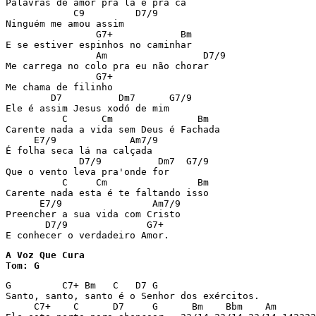
Palavras de amor pra lá e pra cá

            C9         D7/9

Ninguém me amou assim

                G7+            Bm

E se estiver espinhos no caminhar

                Am                 D7/9

Me carrega no colo pra eu não chorar

                G7+

Me chama de filinho

        D7          Dm7      G7/9

Ele é assim Jesus xodó de mim

          C      Cm               Bm

Carente nada a vida sem Deus é Fachada

     E7/9             Am7/9

É folha seca lá na calçada

             D7/9          Dm7  G7/9

Que o vento leva pra'onde for

          C     Cm                Bm

Carente nada esta é te faltando isso

      E7/9                Am7/9

Preencher a sua vida com Cristo

       D7/9              G7+

E conhecer o verdadeiro Amor.
A Voz Que Cura

Tom: G
G         C7+ Bm   C   D7 G

Santo, santo, santo é o Senhor dos exércitos.

     C7+    C      D7     G      Bm    Bbm    Am
