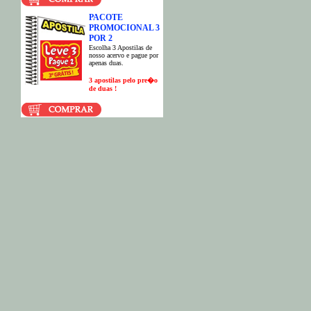
PACOTE
PROMOCIONAL 3
POR 2
E
scolha 3 Apostilas de
nosso acervo e pague por
apenas duas.
3 apostilas pelo pre�o
de duas !