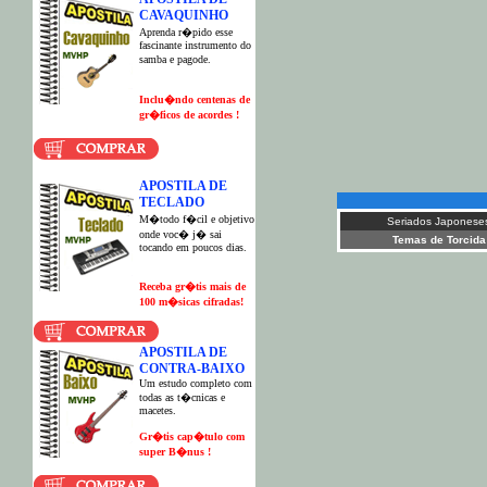
CAVAQUINHO
Aprenda r�pido esse
fascinante instrumento do
samba e pagode.
Inclu�ndo centenas de
gr�ficos de acordes !
APOSTILA DE
TECLADO
M�todo f�cil e objetivo
Seriados Japonese
onde voc� j� sai
Temas de Torcida
tocando em poucos dias.
Receba gr�tis mais de
100 m�sicas cifradas!
APOSTILA DE
CONTRA-BAIXO
Um estudo completo com
todas as t�cnicas e
macetes.
G
r�tis cap�tulo com
super B�nus !