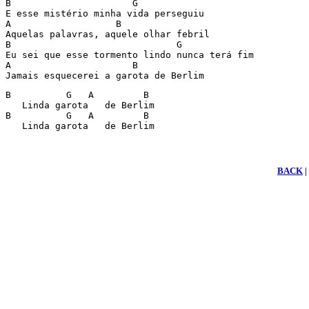
B                      G 

E esse mistério minha vida perseguiu 

A                   B 

Aquelas palavras, aquele olhar febril 

B                              G 

Eu sei que esse tormento lindo nunca terá fim 

A                      B 

Jamais esquecerei a garota de Berlim 
B          G   A         B 

   Linda garota   de Berlim 

B          G   A         B 

   Linda garota   de Berlim 
BACK
|