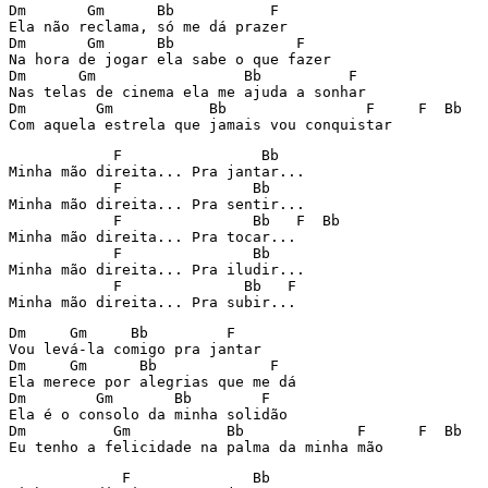
Dm       Gm      Bb           F 

Ela não reclama, só me dá prazer 

Dm       Gm      Bb              F 

Na hora de jogar ela sabe o que fazer 

Dm      Gm                 Bb          F 

Nas telas de cinema ela me ajuda a sonhar 

Dm        Gm           Bb                F     F  Bb 

Com aquela estrela que jamais vou conquistar 
            F                Bb 

Minha mão direita... Pra jantar... 

            F               Bb 

Minha mão direita... Pra sentir... 

            F               Bb   F  Bb 

Minha mão direita... Pra tocar... 

            F               Bb 

Minha mão direita... Pra iludir... 

            F              Bb   F 

Minha mão direita... Pra subir... 
Dm     Gm     Bb         F 

Vou levá-la comigo pra jantar 

Dm     Gm      Bb             F 

Ela merece por alegrias que me dá 

Dm        Gm       Bb        F 

Ela é o consolo da minha solidão 

Dm          Gm           Bb             F      F  Bb 

Eu tenho a felicidade na palma da minha mão 
             F              Bb 
