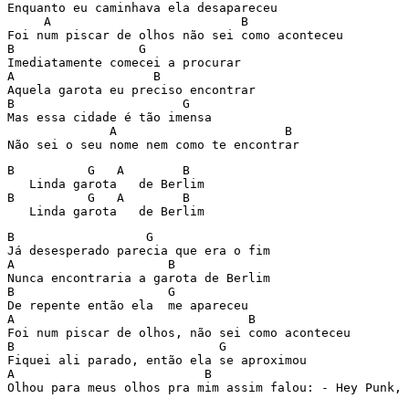
Enquanto eu caminhava ela desapareceu 

     A                          B 

Foi num piscar de olhos não sei como aconteceu 

B                 G 

Imediatamente comecei a procurar 

A                   B 

Aquela garota eu preciso encontrar 

B                       G 

Mas essa cidade é tão imensa 

              A                       B 

Não sei o seu nome nem como te encontrar 
B          G   A        B 

   Linda garota   de Berlim 

B          G   A        B 

   Linda garota   de Berlim 
B                  G 

Já desesperado parecia que era o fim 

A                     B 

Nunca encontraria a garota de Berlim 

B                     G 

De repente então ela  me apareceu 

A                                B 

Foi num piscar de olhos, não sei como aconteceu 

B                            G 

Fiquei ali parado, então ela se aproximou 

A                          B 

Olhou para meus olhos pra mim assim falou: - Hey Punk, 