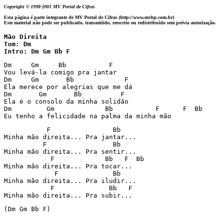
Copyright © 1998-2001 MV Portal de Cifras
Esta página é parte integrante de MV Portal de Cifras (http://www.mvhp.com.br)
Este material não pode ser publicado, transmitido, reescrito ou redistribuído sem prévia autorização.
Mão Direita 

Tom: Dm 

Intro: Dm Gm Bb F 
Dm     Gm     Bb           F 

Vou levá-la comigo pra jantar 

Dm     Gm       Bb             F 

Ela merece por alegrias que me dá 

Dm       Gm       Bb          F 

Ela é o consolo da minha solidão 

Dm         Gm             Bb           F      F  Bb 

Eu tenho a felicidade na palma da minha mão 
           F                Bb 

Minha mão direita... Pra jantar... 

          F                 Bb 

Minha mão direita... Pra sentir... 

            F             Bb   F  Bb 

Minha mão direita... Pra tocar... 

             F              Bb 

Minha mão direita... Pra iludir... 

            F              Bb   F 

Minha mão direita... Pra subir... 
(Dm Gm Bb F) 