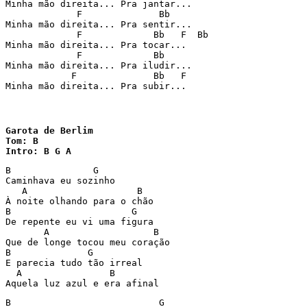
Minha mão direita... Pra jantar... 

             F              Bb 

Minha mão direita... Pra sentir... 

             F             Bb   F  Bb 

Minha mão direita... Pra tocar... 

             F             Bb 

Minha mão direita... Pra iludir... 

            F              Bb   F 

Minha mão direita... Pra subir... 
Garota de Berlim 

Tom: B

Intro: B G A 
B               G 

Caminhava eu sozinho 

   A                    B 

À noite olhando para o chão 

B                      G 

De repente eu vi uma figura 

       A                   B 

Que de longe tocou meu coração 

B              G 

E parecia tudo tão irreal 

  A                B 

Aquela luz azul e era afinal 
B                           G 
