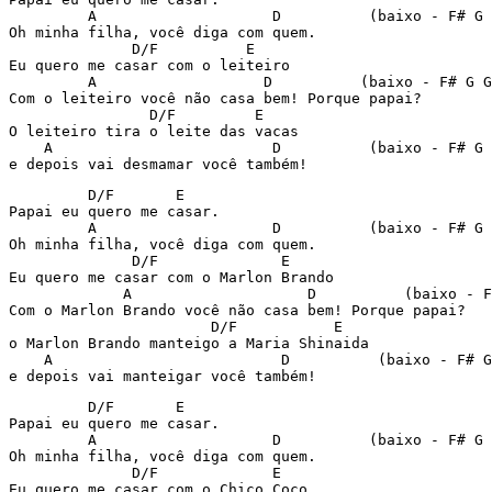
         A                    D          (baixo - F# G 
Oh minha filha, você diga com quem.

              D/F          E

Eu quero me casar com o leiteiro

         A                   D          (baixo - F# G G
Com o leiteiro você não casa bem! Porque papai?

                D/F         E

O leiteiro tira o leite das vacas

    A                         D          (baixo - F# G 
e depois vai desmamar você também!
         D/F       E

Papai eu quero me casar.

         A                    D          (baixo - F# G 
Oh minha filha, você diga com quem.

              D/F              E

Eu quero me casar com o Marlon Brando

             A                    D          (baixo - F
Com o Marlon Brando você não casa bem! Porque papai?

                       D/F           E

o Marlon Brando manteigo a Maria Shinaida

    A                          D          (baixo - F# G
e depois vai manteigar você também!
         D/F       E

Papai eu quero me casar.

         A                    D          (baixo - F# G 
Oh minha filha, você diga com quem.

              D/F             E

Eu quero me casar com o Chico Coco
