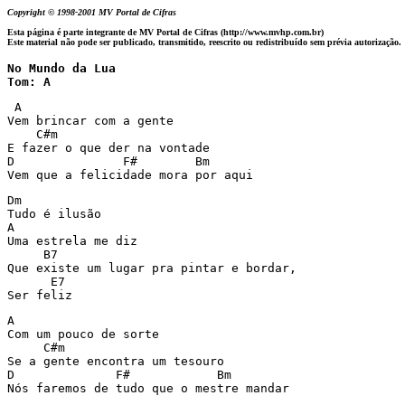
Copyright © 1998-2001 MV Portal de Cifras
Esta página é parte integrante de MV Portal de Cifras (http://www.mvhp.com.br)
Este material não pode ser publicado, transmitido, reescrito ou redistribuído sem prévia autorização.
No Mundo da Lua

Tom: A
 A

Vem brincar com a gente

    C#m

E fazer o que der na vontade

D               F#        Bm

Vem que a felicidade mora por aqui
Dm

Tudo é ilusão

A

Uma estrela me diz

     B7

Que existe um lugar pra pintar e bordar,

      E7

Ser feliz
A

Com um pouco de sorte

     C#m

Se a gente encontra um tesouro

D              F#            Bm

Nós faremos de tudo que o mestre mandar