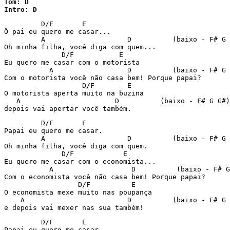
Tom: D

Intro: D
         D/F       E

Ô pai eu quero me casar...

         A                    D          (baixo - F# G 
Oh minha filha, você diga com quem...

              D/F           E

Eu quero me casar com o motorista

           A                  D          (baixo - F# G 
Com o motorista você não casa bem! Porque papai?

                   D/F        E

O motorista aperta muito na buzina

   A                       D          (baixo - F# G G#)

depois vai apertar você também.
         D/F       E

Papai eu quero me casar.

         A                    D          (baixo - F# G 
Oh minha filha, você diga com quem.

              D/F            E

Eu quero me casar com o economista...

           A                   D          (baixo - F# G
Com o economista você não casa bem! Porque papai?

                  D/F          E

O economista mexe muito nas poupança

    A                         D          (baixo - F# G 
e depois vai mexer nas sua também!
         D/F       E

Papai eu quero me casar.
