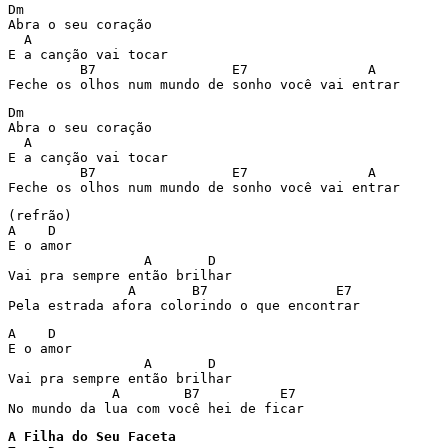
Dm

Abra o seu coração

  A

E a canção vai tocar

         B7                 E7               A

Feche os olhos num mundo de sonho você vai entrar
Dm

Abra o seu coração

  A

E a canção vai tocar

         B7                 E7               A

Feche os olhos num mundo de sonho você vai entrar
(refrão)

A    D

E o amor

                 A       D

Vai pra sempre então brilhar

               A       B7                E7

Pela estrada afora colorindo o que encontrar
A    D

E o amor

                 A       D

Vai pra sempre então brilhar

             A        B7          E7

No mundo da lua com você hei de ficar
A Filha do Seu Faceta
