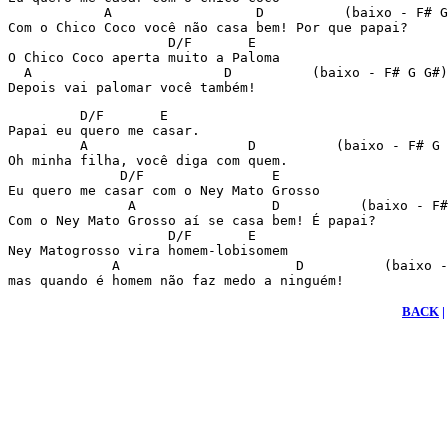
            A                  D          (baixo - F# G
Com o Chico Coco você não casa bem! Por que papai?

                    D/F       E

O Chico Coco aperta muito a Paloma

  A                        D          (baixo - F# G G#)

Depois vai palomar você também!
         D/F       E

Papai eu quero me casar.

         A                    D          (baixo - F# G 
Oh minha filha, você diga com quem.

              D/F                E

Eu quero me casar com o Ney Mato Grosso

               A                 D          (baixo - F#
Com o Ney Mato Grosso aí se casa bem! É papai?

                    D/F       E

Ney Matogrosso vira homem-lobisomem

             A                      D          (baixo -
mas quando é homem não faz medo a ninguém!
BACK
|