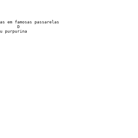
                                                        
as em famosas passarelas

       D

u purpurina
