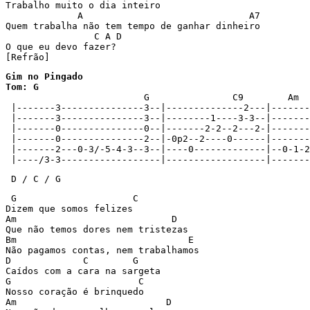
Trabalho muito o dia inteiro

             A                              A7

Quem trabalha não tem tempo de ganhar dinheiro

                C A D

O que eu devo fazer?

[Refrão]
Gim no Pingado 

Tom: G

			 G		 C9	   Am	 D	      Bm      E

 |-------3---------------3--|--------------2---|-------
 |-------3---------------3--|--------1----3-3--|-------
 |-------0---------------0--|-------2-2--2---2-|-------
 |-------0---------------2--|-0p2--2----0------|-------
 |-------2---0-3/-5-4-3--3--|----0-------------|--0-1-2
 |----/3-3------------------|------------------|-------
 D / C / G
 G                     C

Dizem que somos felizes

Am                            D 

Que não temos dores nem tristezas

Bm                               E 

Não pagamos contas, nem trabalhamos

D             C        G

Caídos com a cara na sargeta

G     			C

Nosso coração é brinquedo

Am			     D 
