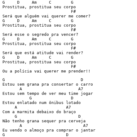
G     D     Am     C        G

Prostitua, prostitua seu corpo

                            F#

Será que alguém vai querer me comer?

G     D     Am     C        G

Prostitua, prostitua seu corpo

                            F#

Será esse o segredo pra vencer?

G     D     Am     C        G

Prostitua, prostitua seu corpo

                            F#

Será que está atitude vai render?

G     D     Am     C        G

Prostitua, prostitua seu corpo

                            F#

Ou a polícia vai querer me prender!!
G                               D

Estou sem grana pra consertar o carro

       A                       A7

Estou sem tempo de ver meu time jogar

           G                D

Estou enlatado num ônibus lotado

     A                    A7

Com a marmita debaixo do braço

     G                         D

Não tenho grana sequer pra cerveja

       A                         A7

Eu vendo o almoço pra comprar o jantar

G                         D
