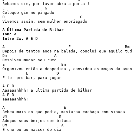
Bebamos sim, por favor abra a porta !

C		  G 

Coloque gin no pingado

D	         	         G

Vivemos assim, sem mulher embriagado
A Última Partida de Bilhar

Tom: A

Intro 2x: A E D
A                           E                       Bm 
Depois de tantos anos na balada, conclui que aquilo tud
Dm                    A

Resolveu mudar seu rumo

E                        Bm                            
Organizou então a despedida , convidou as moças da aven
          E            D

E foi pro bar, para jogar
A E D

Aaaaaahhhh! a última partida de bilhar

A E D

aaaaaahhhh!
A                         E

Bebeu mais do que podia, misturou cachaça com sinuca

Bm                      D

Adoçou seus beijos com bituca

Dm                       A

E chorou ao nascer do dia
