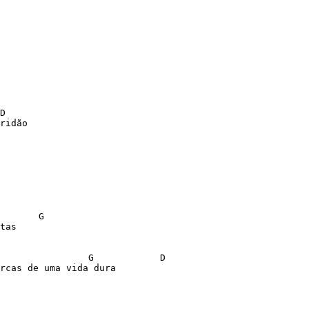
D

ridão

       G

tas

                G            D

rcas de uma vida dura
