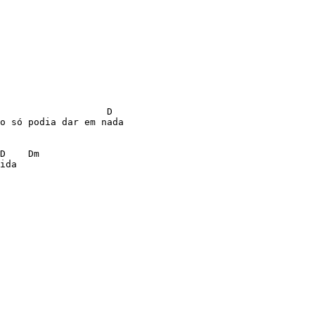
                   D

o só podia dar em nada

D    Dm

ida
