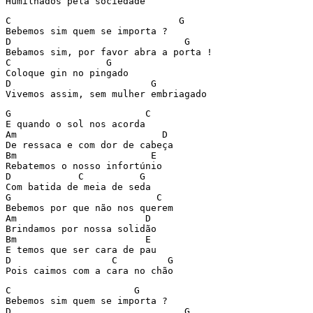
Humilhados pela sociedade 
C			       G

Bebemos sim quem se importa ?

D				G 

Bebamos sim, por favor abra a porta !

C		  G 

Coloque gin no pingado

D			  G

Vivemos assim, sem mulher embriagado
G                        C

E quando o sol nos acorda

Am                          D 

De ressaca e com dor de cabeça

Bm                        E 

Rebatemos o nosso infortúnio

D            C          G

Com batida de meia de seda

G                          C 

Bebemos por que não nos querem

Am                       D 

Brindamos por nossa solidão

Bm                       E  

E temos que ser cara de pau

D                  C         G 

Pois caimos com a cara no chão 
C		       G

Bebemos sim quem se importa ?

D				G 
