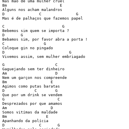
Nas mão de uma mulher cruel

Bm			 E 

Alguns nos acham malandros

D		C		G 

Mas é de palhaços que fazemos papel
C			  G

Bebemos sim quem se importa ?

D	G 

Bebamos sim, por favor abra a porta !

C		  G 

Coloque gin no pingado

D			     G

Vivemos assim, sem mulher embriagado
G                      C

Gaguejando sem ter dinheiro

Am                     D

Nem um garçon nos compreende

Bm                   E

Agimos como putas baratas

D             C        G 

Que por um drink se vendem

G                       C 

Desprezados por que amamos

Am                   D

Somos vitímas da maldade

Bm                 E 

Apanhando da polícia

D               C       G 
