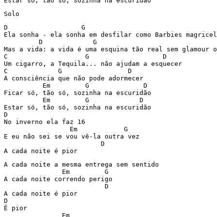
Estar só, tão só, sozinha na escuridão
Solo
D                   G                                  
Ela sonha - ela sonha em desfilar como Barbies magricel
         D             G                               
Mas a vida: a vida é uma esquina tão real sem glamour o
C                    G                   D

Um cigarro, a Tequila... não ajudam a esquecer

C             G                 D

A consciência que não pode adormecer

          Em         G              D

Ficar só, tão só, sozinha na escuridão

          Em         G             D

Estar só, tão só, sozinha na escuridão

D

No inverno ela faz 16

                 Em            G

E eu não sei se vou vê-la outra vez

                         D

A cada noite é pior
A cada noite a mesma entrega sem sentido

               Em         G

A cada noite correndo perigo

                          D

A cada noite é pior

D

É pior

               Em
