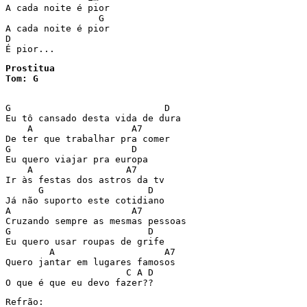
A cada noite é pior

                 G

A cada noite é pior

D

É pior...
Prostitua

Tom: G
G                            D

Eu tô cansado desta vida de dura

    A                  A7

De ter que trabalhar pra comer

G                      D

Eu quero viajar pra europa

    A                 A7

Ir às festas dos astros da tv

      G                   D

Já não suporto este cotidiano

A                      A7

Cruzando sempre as mesmas pessoas

G                         D

Eu quero usar roupas de grife

        A                    A7

Quero jantar em lugares famosos

                      C A D

Refrão:
