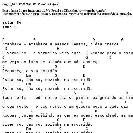
Copyright © 1998-2001 MV Portal de Cifras
Esta página é parte integrante de MV Portal de Cifras (http://www.mvhp.com.br)
Este material não pode ser publicado, transmitido, reescrito ou redistribuído sem prévia autorização.
Estar Só

Tom: G
D            G                        D           G

Amanhece - amanhece a passos lentos, o dia cresce

 D                     G                               
O vermelho - o vermelho vira ouro. É veneno para a escu
C                                  G         D

Me vejo ao lado de alguém que não conheço

C                     G           D

Reconheço a sua solidão

          Em          G           D

Estar só, tão só, sozinha na escuridão

          Em          G           D

Estar só, tão só, sozinha na escuridão

D                             G                     D  
Toda noite - toda noite ela se pinta, exagerando as tin
D                                G                 D

O seu rosto - o seu rosto é um quadro novo a cada dia

C           G                          D   C           
Roupas justas exibindo as carnes nuas, escondendo as ma
           Em          G          D

Viver só, tão só, sozinha na escuridão

          Em            G          C
