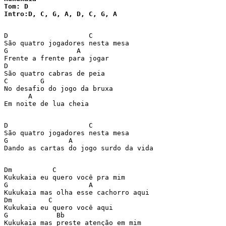
Tom: D

Intro:D, C, G, A, D, C, G, A  
D                    C  

São quatro jogadores nesta mesa  

G                 A  

Frente a frente para jogar  

D  

São quatro cabras de peia  

C        G  

No desafio do jogo da bruxa  

      A  

Em noite de lua cheia  

D                    C  

São quatro jogadores nesta mesa  

G               A  

Dando as cartas do jogo surdo da vida  

Dm          C  

Kukukaia eu quero você pra mim  

G                    A  

Kukukaia mas olha esse cachorro aqui  

Dm         C  

Kukukaia eu quero você aqui  

G            Bb  

Kukukaia mas preste atenção em mim  
