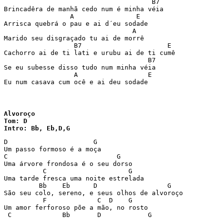
                                      B7

Brincadêra de manhã cedo num é minha véia  

                 A                E

Arrisca quebrá o pau e ai d´eu sodade 

                                 A

Marido seu disgraçado tu ai de morrê 

                  B7                      E

Cachorro ai de ti lati e urubu ai de ti cumê 

                                     B7

Se eu subesse disso tudo num minha véia 

                  A                  E

Eu num casava cum ocê e ai deu sodade
Alvoroço

Tom: D

Intro: Bb, Eb,D,G 
D                      G 

Um passo formoso é a moça 

C                            G 

Uma árvore frondosa é o seu dorso 

          C                     G 

Uma tarde fresca uma noite estrelada 

         Bb    Eb      D                  G 

São seu colo, sereno, e seus olhos de alvoroço 

          F             C  D    G 

Um amor ferforoso põe a mão, no rosto 

 C             Bb       D            G 
