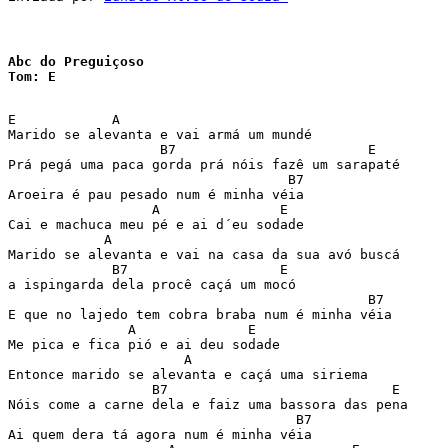
Abc do Preguiçoso

Tom: E
E            A

Marido se alevanta e vai armá um mundé 

                   B7                        E

Prá pegá uma paca gorda prá nóis fazê um sarapaté 

                                   B7

Aroeira é pau pesado num é minha véia 

                  A               E

Cai e machuca meu pé e ai d´eu sodade 

            A

Marido se alevanta e vai na casa da sua avó buscá 

             B7                   E

a ispingarda dela procê caçá um mocó 

                                             B7

E que no lajedo tem cobra braba num é minha véia 

               A              E

Me pica e fica pió e ai deu sodade 

                      A

Entonce marido se alevanta e caçá uma siriema 

                  B7                            E

Nóis come a carne dela e faiz uma bassora das pena 

                                    B7

Ai quem dera tá agora num é minha véia 
