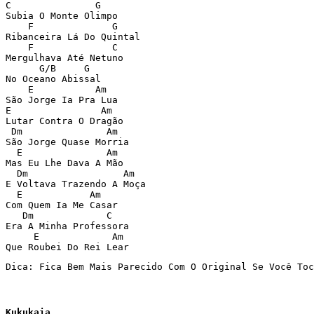
C               G  

Subia O Monte Olimpo  

    F              G  

Ribanceira Lá Do Quintal  

    F              C   

Mergulhava Até Netuno  

      G/B     G   

No Oceano Abissal  

    E           Am  

São Jorge Ia Pra Lua  

E                Am  

Lutar Contra O Dragão  

 Dm               Am  

São Jorge Quase Morria  

  E               Am  

Mas Eu Lhe Dava A Mão  

  Dm                 Am  

E Voltava Trazendo A Moça  

  E            Am  

Com Quem Ia Me Casar  

   Dm             C   

Era A Minha Professora  

     E             Am  

Que Roubei Do Rei Lear
Dica: Fica Bem Mais Parecido Com O Original Se Você Toc
Kukukaia
