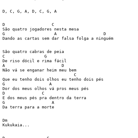
D, C, G, A, D, C, G, A  

D                   C  

São quatro jogadores nesta mesa  

G                    A                   D  

Dando as cartas sem dar falsa folga a ninguém  

São quatro cabras de peia  

C                G  

De riso dócil e rima fácil  

A                       D  

Não vá se enganar heim meu bem  

                             C  

Que eu tenho dois olhos eu tenho dois pés  

G                  A  

Dor dos meus olhos vá pros meus pés  

D               C  

E dos meus pés pra dentro da terra  

G                   A  

Da terra para a morte  

Dm  

Kukukaia...  
