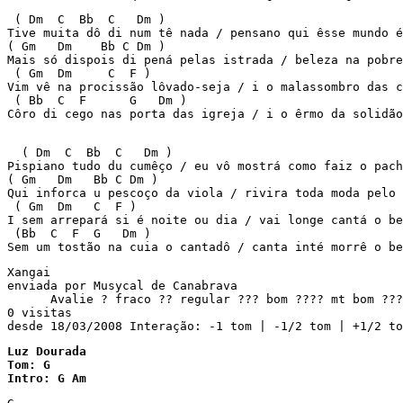
 ( Dm  C  Bb  C   Dm ) 

Tive muita dô di num tê nada / pensano qui êsse mundo é
( Gm   Dm    Bb C Dm ) 

Mais só dispois di pená pelas istrada / beleza na pobre
 ( Gm  Dm     C  F ) 

Vim vê na procissão lôvado-seja / i o malassombro das c
 ( Bb  C  F      G   Dm ) 

Côro di cego nas porta das igreja / i o êrmo da solidão
  ( Dm  C  Bb  C   Dm ) 

Pispiano tudo du cumêço / eu vô mostrá como faiz o pach
( Gm   Dm   Bb C Dm ) 

Qui inforca u pescoço da viola / rivira toda moda pelo 
 ( Gm  Dm   C  F ) 

I sem arrepará si é noite ou dia / vai longe cantá o be
 (Bb  C  F  G   Dm ) 

Sem um tostão na cuia o cantadô / canta inté morrê o be
Xangai

enviada por Musycal de Canabrava               

      Avalie ? fraco ?? regular ??? bom ???? mt bom ???
0 visitas

Luz Dourada

Tom: G

Intro: G Am