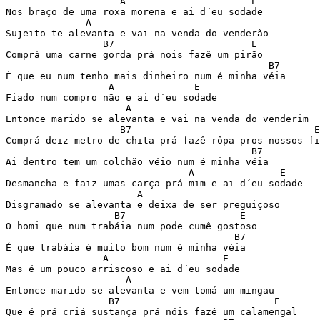
                    A                      E

Nos braço de uma roxa morena e ai d´eu sodade 

              A

Sujeito te alevanta e vai na venda do venderão 

                 B7                        E

Comprá uma carne gorda prá nois fazê um pirão 

                                              B7

É que eu num tenho mais dinheiro num é minha véia 

                  A              E

Fiado num compro não e ai d´eu sodade 

                     A

Entonce marido se alevanta e vai na venda do venderim 

                    B7                                E

Comprá deiz metro de chita prá fazê rôpa pros nossos fi
                                           B7

Ai dentro tem um colchão véio num é minha véia 

                                A               E

Desmancha e faiz umas carça prá mim e ai d´eu sodade 

                       A

Disgramado se alevanta e deixa de ser preguiçoso 

                   B7                    E

O homi que num trabáia num pode cumê gostoso 

                                        B7

É que trabáia é muito bom num é minha véia 

                 A                    E

Mas é um pouco arriscoso e ai d´eu sodade 

                     A

Entonce marido se alevanta e vem tomá um mingau 

                  B7                           E

Que é prá criá sustança prá nóis fazê um calamengal 
