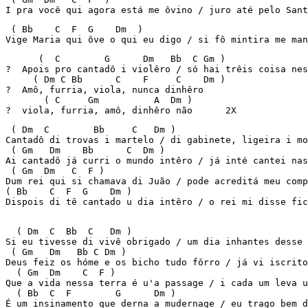
I pra você qui agora está me ôvino / juro até pelo Sant
 ( Bb    C  F  G    Dm  )

Vige Maria qui ôve o qui eu digo / si fô mintira me man
      (  C        G      Dm   Bb  C Gm ) 

?  Apois pro cantadô i violêro / só hai trêis coisa nes
     ( Dm C Bb      C    F     C    Dm ) 

?  Amô, furria, viola, nunca dinhêro 

       ( C     Gm          A  Dm ) 

?  viola, furria, amô, dinhêro não      2X 
 ( Dm  C        Bb     C   Dm ) 

Cantadô di trovas i martelo / di gabinete, ligeira i mo
 ( Gm   Dm    Bb      C  Dm )

Ai cantadô já curri o mundo intêro / já inté cantei nas
 ( Gm  Dm   C  F ) 

Dum rei qui si chamava di Juão / pode acreditá meu comp
( Bb    C  F  G    Dm ) 

Dispois di tê cantado u dia intêro / o rei mi disse fic
  ( Dm  C  Bb  C   Dm ) 

Si eu tivesse di vivê obrigado / um dia inhantes desse 
 ( Gm   Dm   Bb C Dm ) 

Deus feiz os hóme e os bicho tudo fôrro / já vi iscrito
  ( Gm  Dm    C  F ) 

Que a vida nessa terra é u'a passage / i cada um leva u
  ( Bb  C  F        G      Dm ) 

É um insinamento que derna a mudernage / eu trago bem d