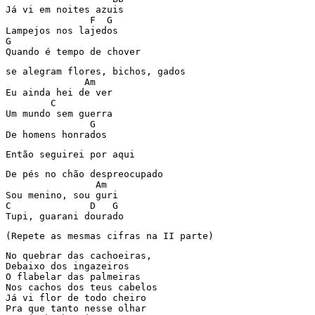
Já vi em noites azuis

               F  G

Lampejos nos lajedos

G

Quando é tempo de chover
se alegram flores, bichos, gados

              Am

Eu ainda hei de ver

        C

Um mundo sem guerra

               G

De homens honrados
Então seguirei por aqui
De pés no chão despreocupado

                Am

Sou menino, sou guri

C              D   G

Tupi, guarani dourado
(Repete as mesmas cifras na II parte)
No quebrar das cachoeiras,

Debaixo dos ingazeiros

O flabelar das palmeiras

Nos cachos dos teus cabelos

Já vi flor de todo cheiro

Pra que tanto nesse olhar
