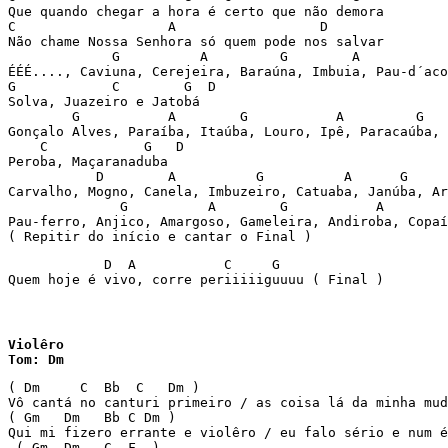
Que quando chegar a hora é certo que não demora 

C                   A                  D  

Não chame Nossa Senhora só quem pode nos salvar 

             G          A         G        A 

ÉÉÉ...., Caviuna, Cerejeira, Baraúna, Imbuia, Pau-d´aco
G            C        G  D

Solva, Juazeiro e Jatobá 

        G           A        G           A         G   

Gonçalo Alves, Paraíba, Itaúba, Louro, Ipê, Paracaúba, 

    C            G   D

Peroba, Maçaranaduba 

           D        A          G          A      G     
Carvalho, Mogno, Canela, Imbuzeiro, Catuaba, Janúba, Ar
              G          A        G           A        
Pau-ferro, Anjico, Amargoso, Gameleira, Andiroba, Copaí
( Repitir do início e cantar o Final )
            D  A           C     G 

Quem hoje é vivo, corre periiiiiguuuu ( Final )
Violêro

Tom: Dm
( Dm     C  Bb  C   Dm ) 

Vô cantá no canturi primeiro / as coisa lá da minha mud
( Gm   Dm   Bb C Dm )

Qui mi fizero errante e violêro / eu falo sério e num é
 ( Gm  Dm   C  F  )
