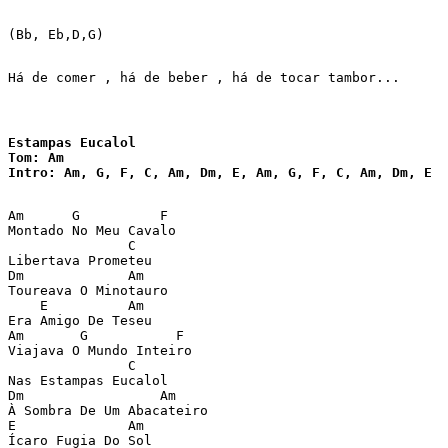
(Bb, Eb,D,G) 

Há de comer , há de beber , há de tocar tambor... 
Estampas Eucalol

Tom: Am

Intro: Am, G, F, C, Am, Dm, E, Am, G, F, C, Am, Dm, E 
Am      G          F  

Montado No Meu Cavalo  

               C  

Libertava Prometeu  

Dm             Am  

Toureava O Minotauro  

    E          Am  

Era Amigo De Teseu  

Am       G           F  

Viajava O Mundo Inteiro  

               C  

Nas Estampas Eucalol  

Dm                 Am  

À Sombra De Um Abacateiro  

E              Am  

Ícaro Fugia Do Sol  
