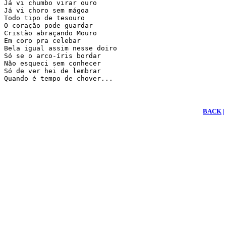
Já vi chumbo virar ouro

Já vi choro sem mágoa

Todo tipo de tesouro

O coração pode guardar

Cristão abraçando Mouro

Em coro pra celebar

Bela igual assim nesse doiro

Só se o arco-íris bordar

Não esqueci sem conhecer

Só de ver hei de lembrar

Quando é tempo de chover...
BACK
|