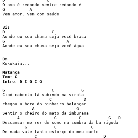
D                 C  

O ovo é redondo ventre redondo é  

G          A  

Vem amor. vem com saúde  

Bis 

D                   C  

Aonde eu sou chama seja você brasa   

G                         A   

Aonde eu sou chuva seja você água  

Dm  

Matança

Tom: G

Intro: G C G C G 
G                   C           G 

Cipó caboclo tá subindo na virola 

                   C             D 

chegou a hora do pinheiro balançar 

            A                 G 

Sentir o cheiro do mato da imburana 

      A              G         C           G   D

Descansar morrer de sono na sombra da barriguda 

         G           C              G    

De nada vale tanto esforço do meu canto 

             C                           D 
