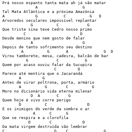
Prá nosso espanto tanta mata ah já vão matar 

              A                   G  

Tal Mata Atlântica e a próxima Amazônia 

A             G           C          G   D

Arvoredos seculares impossível replantar 

            G          C            G 

Que triste sina teve Cedro nosso primo 

         C                       D 

Desde menino que nem gosto de falar 

            A                     G 

Depois de tanto sofrimento seu destino 

        A          G       A               G  D        
Virou tamborete, mesa, cadeira, balcão de bar 

          G            C           G 

Quem por acaso ouviu falar da Sucupira 

                      C         D 

Parece até mentira que o Jacarandá 

       A         G 

Antes de virar poltrona, porta, armário 

       A          G        C          G 

Moro no dicionário vida eterna milenar 

            D  A       C    G  

Quem hoje é vivo corre perigo 

       D          C                 D 

E os inimigos do verde da sombra o ar 

             A      C      G 

Que se respira e a clorofila 

           D        C             D  

Da mata virgem destruída vão lembrar 

C                     G    C               G 
