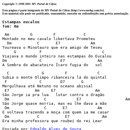
Copyright © 1998-2001 MV Portal de Cifras
Esta página é parte integrante de MV Portal de Cifras (http://www.mvhp.com.br)
Este material não pode ser publicado, transmitido, reescrito ou redistribuído sem prévia autorização.
Estampas eucalou

Tom: Am
 Am         G         F            C

Montado no meu cavalo libertava Prometeu 

  Dm           C       E7             Am  

Toureava o Minotauro que era amigo de Teseu 

     G          F                          C

Viajava o mundo inteiro nas estampas do Eucalou 

Dm              C        E7              Am       

A Sombra do abacateiro Ícaro fugia do   sol 
  C              G         F             C

Subia o monte Olimpo ribanceira lá do quintal 

 F              C        D7       G 

Mergulhava até Netuno no oceano abissal 

 E7           Am     E7                 Am

São Jorge ia pra lua   lutar contra o dragão 

 Dm               C             E7                   Am
São Jorge quase morria, mas eu lhe dava a mão 

 Dm               C       E7             Am 

E voltava trazendo a moça com quem ia me casar 

 Dm            C           E7              Am          

Era minha professora que roubei do rei Lear
Enviada por 
Ednaldo Alves de Souza 