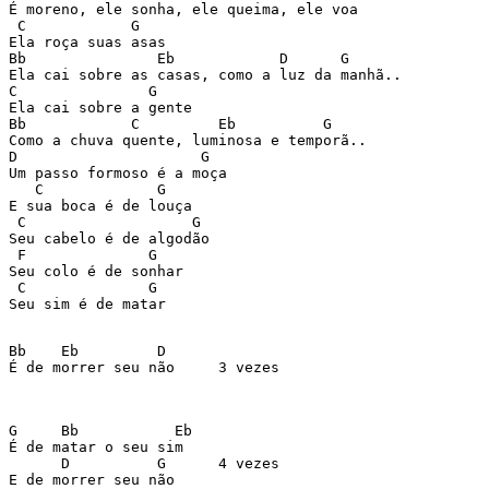
É moreno, ele sonha, ele queima, ele voa 

 C            G 

Ela roça suas asas 

Bb               Eb            D      G 

Ela cai sobre as casas, como a luz da manhã.. 

C               G 

Ela cai sobre a gente 

Bb            C         Eb          G 

Como a chuva quente, luminosa e temporã.. 

D                     G 

Um passo formoso é a moça 

   C             G 

E sua boca é de louça 

 C                   G 

Seu cabelo é de algodão 

 F              G 

Seu colo é de sonhar 

 C              G 

Seu sim é de matar 

Bb    Eb         D 

É de morrer seu não     3 vezes 

G     Bb           Eb 

É de matar o seu sim  

      D          G      4 vezes 

E de morrer seu não 
