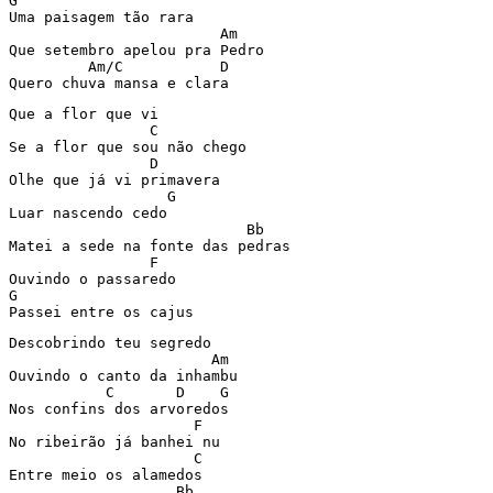
G

Uma paisagem tão rara

			Am

Que setembro apelou pra Pedro

	 Am/C		D

Quero chuva mansa e clara
Que a flor que vi

		C

Se a flor que sou não chego

		D

Olhe que já vi primavera

                  G

Luar nascendo cedo

                           Bb

Matei a sede na fonte das pedras

                F

Ouvindo o passaredo

G

Passei entre os cajus
Descobrindo teu segredo

                       Am

Ouvindo o canto da inhambu

           C       D    G

Nos confins dos arvoredos

                     F

No ribeirão já banhei nu

                     C

Entre meio os alamedos

                   Bb
